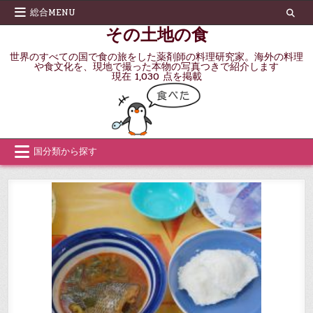
Skip
総合MENU
to
その土地の食
content
世界のすべての国で食の旅をした薬剤師の料理研究家。海外の料理
や食文化を、現地で撮った本物の写真つきで紹介します
現在 1,030 点を掲載
国分類から探す