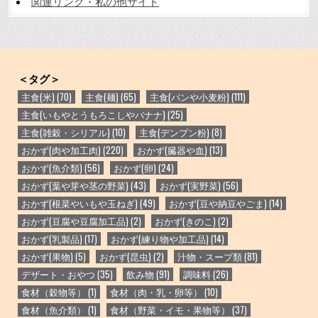
関連リンク・私の他サイト
＜タグ＞
主食(米)
(70)
主食(麺)
(65)
主食(パンや小麦粉)
(111)
主食(いもやとうもろこしやバナナ)
(25)
主食(雑穀・シリアル)
(10)
主食(デンプン粉)
(8)
おかず(肉や加工肉)
(220)
おかず(臓器や血)
(13)
おかず(魚介類)
(56)
おかず(卵)
(24)
おかず(葉や芽や茎の野菜)
(43)
おかず(実野菜)
(56)
おかず(根菜やいもや玉ねぎ)
(49)
おかず(豆や納豆やごま)
(14)
おかず(豆腐や豆腐加工品)
(2)
おかず(きのこ)
(2)
おかず(乳製品)
(17)
おかず(練り物や加工品)
(14)
おかず(果物)
(5)
おかず(昆虫)
(2)
汁物・スープ類
(81)
デザート・おやつ
(35)
飲み物
(91)
調味料
(26)
食材（穀物等）
(1)
食材（肉・乳・卵等）
(10)
食材（魚介類）
(1)
食材（野菜・イモ・果物等）
(37)