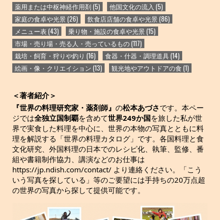
薬用または中枢神経作用剤
(5)
他国文化の流入
(5)
家庭の食卓や光景
(26)
飲食店店舗の食卓や光景
(86)
メニュー表
(43)
乗り物・施設の食卓や光景
(15)
市場・売り場・売る人・売っているもの
(117)
栽培・飼育・狩りや釣り
(16)
食器・什器・調理道具
(14)
絵画・像・クリエイション
(13)
観光地やアウトドアの食
(1)
＜著者紹介＞
『世界の料理研究家・薬剤師』
の
松本あづさ
です。本ペー
ジでは
全独立国制覇
を含めて
世界249か国
を旅した私が世
界で実食した料理を中心に、世界の本物の写真とともに料
理を解説する「世界の料理カタログ」です。各国料理と食
文化研究、外国料理の日本でのレシピ化、執筆、監修、番
組や書籍制作協力、講演などのお仕事は
https://jp.ndish.com/contact/ より連絡ください。「こう
いう写真を探している」等のご要望には手持ちの20万点超
の世界の写真から探して提供可能です。