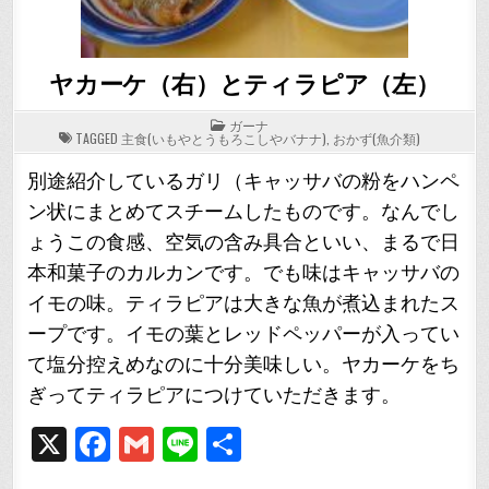
ヤカーケ（右）とティラピア（左）
POSTED
ガーナ
IN
TAGGED
主食(いもやとうもろこしやバナナ)
,
おかず(魚介類)
別途紹介しているガリ（キャッサバの粉をハンペ
ン状にまとめてスチームしたものです。なんでし
ょうこの食感、空気の含み具合といい、まるで日
本和菓子のカルカンです。でも味はキャッサバの
イモの味。ティラピアは大きな魚が煮込まれたス
ープです。イモの葉とレッドペッパーが入ってい
て塩分控えめなのに十分美味しい。ヤカーケをち
ぎってティラピアにつけていただきます。
X
F
G
Li
共
a
m
n
有