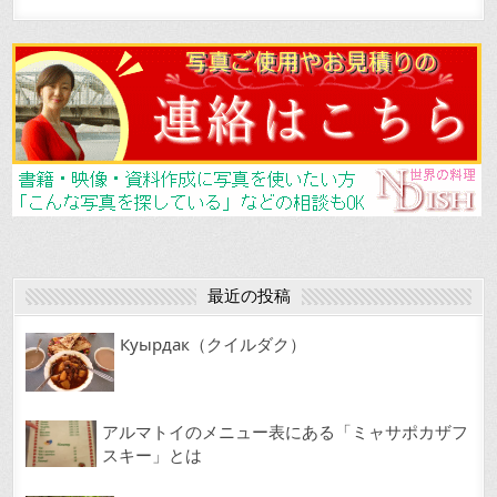
c
ai
e
e
l
b
o
o
k
最近の投稿
Куырдак（クイルダク）
アルマトイのメニュー表にある「ミャサポカザフ
スキー」とは