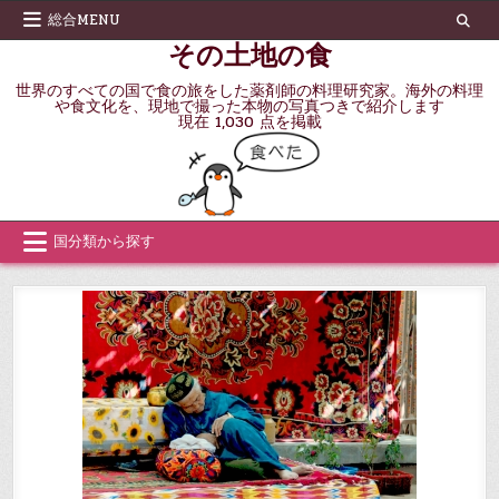
Skip
総合MENU
to
その土地の食
content
世界のすべての国で食の旅をした薬剤師の料理研究家。海外の料理
や食文化を、現地で撮った本物の写真つきで紹介します
現在 1,030 点を掲載
国分類から探す