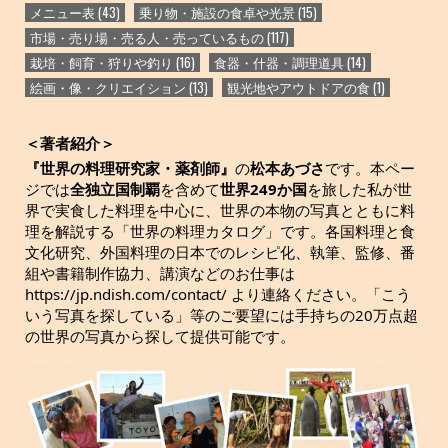
メニュー表
(43)
乗り物・施設の食卓や光景
(15)
市場・売り場・売る人・売っているもの
(117)
栽培・飼育・狩りや釣り
(16)
食器・什器・調理道具
(14)
絵画・像・クリエイション
(13)
観光地やアウトドアの食
(1)
＜著者紹介＞
『世界の料理研究家・薬剤師』
の
松本あづさ
です。本ペー
ジでは
全独立国制覇
を含めて
世界249か国
を旅した私が世
界で実食した料理を中心に、世界の本物の写真とともに料
理を解説する「世界の料理カタログ」です。各国料理と食
文化研究、外国料理の日本でのレシピ化、執筆、監修、番
組や書籍制作協力、講演などのお仕事は
https://jp.ndish.com/contact/ より連絡ください。「こう
いう写真を探している」等のご要望には手持ちの20万点超
の世界の写真から探して提供可能です。