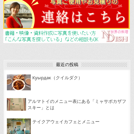
e
l
b
o
o
k
最近の投稿
Куырдак（クイルダク）
アルマトイのメニュー表にある「ミャサポカザフ
スキー」とは
テイクアウェイカフェとメニュー