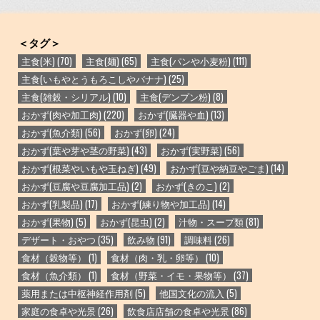
＜タグ＞
主食(米)
(70)
主食(麺)
(65)
主食(パンや小麦粉)
(111)
主食(いもやとうもろこしやバナナ)
(25)
主食(雑穀・シリアル)
(10)
主食(デンプン粉)
(8)
おかず(肉や加工肉)
(220)
おかず(臓器や血)
(13)
おかず(魚介類)
(56)
おかず(卵)
(24)
おかず(葉や芽や茎の野菜)
(43)
おかず(実野菜)
(56)
おかず(根菜やいもや玉ねぎ)
(49)
おかず(豆や納豆やごま)
(14)
おかず(豆腐や豆腐加工品)
(2)
おかず(きのこ)
(2)
おかず(乳製品)
(17)
おかず(練り物や加工品)
(14)
おかず(果物)
(5)
おかず(昆虫)
(2)
汁物・スープ類
(81)
デザート・おやつ
(35)
飲み物
(91)
調味料
(26)
食材（穀物等）
(1)
食材（肉・乳・卵等）
(10)
食材（魚介類）
(1)
食材（野菜・イモ・果物等）
(37)
薬用または中枢神経作用剤
(5)
他国文化の流入
(5)
家庭の食卓や光景
(26)
飲食店店舗の食卓や光景
(86)