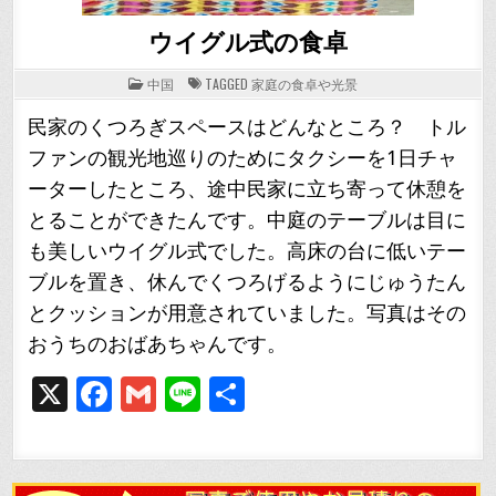
ウイグル式の食卓
POSTED
中国
TAGGED
家庭の食卓や光景
IN
民家のくつろぎスペースはどんなところ？ トル
ファンの観光地巡りのためにタクシーを1日チャ
ーターしたところ、途中民家に立ち寄って休憩を
とることができたんです。中庭のテーブルは目に
も美しいウイグル式でした。高床の台に低いテー
ブルを置き、休んでくつろげるようにじゅうたん
とクッションが用意されていました。写真はその
おうちのおばあちゃんです。
X
F
G
Li
共
a
m
n
有
c
ai
e