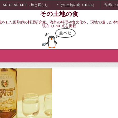
SO-GLAD LIFE～旅と暮らし
＊その土地の食（HERE）
作者につ
その土地の食
旅をした薬剤師の料理研究家。海外の料理や食文化を、現地で撮った本
現在 1,030 点を掲載