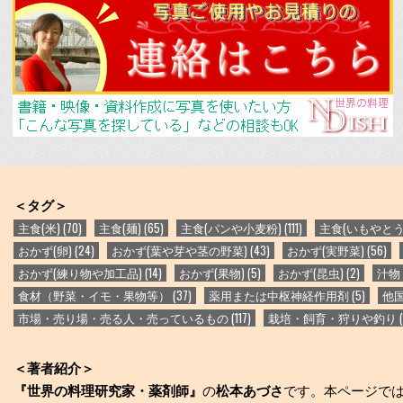
k
＜タグ＞
主食(米)
(70)
主食(麺)
(65)
主食(パンや小麦粉)
(111)
主食(いもやと
おかず(卵)
(24)
おかず(葉や芽や茎の野菜)
(43)
おかず(実野菜)
(56)
おかず(練り物や加工品)
(14)
おかず(果物)
(5)
おかず(昆虫)
(2)
汁物
食材（野菜・イモ・果物等）
(37)
薬用または中枢神経作用剤
(5)
他
市場・売り場・売る人・売っているもの
(117)
栽培・飼育・狩りや釣り
(
＜著者紹介＞
『世界の料理研究家・薬剤師』
の
松本あづさ
です。本ページで