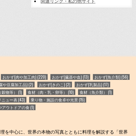
関連リンク・私の他サイト
おかず(肉や加工肉)
(220)
おかず(臓器や血)
(13)
おかず(魚介類)
(56)
腐や豆腐加工品)
(2)
おかず(きのこ)
(2)
おかず(乳製品)
(17)
（穀物等）
(1)
食材（肉・乳・卵等）
(10)
食材（魚介類）
(1)
メニュー表
(43)
乗り物・施設の食卓や光景
(15)
やアウトドアの食
(1)
料理を中心に、世界の本物の写真とともに料理を解説する「世界