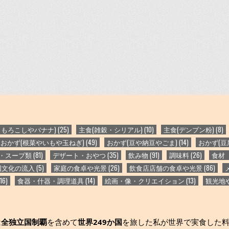
うもろこしやバナナ)
(25)
主食(雑穀・シリアル)
(10)
主食(デンプン粉)
(8)
おかず(根菜やいもや玉ねぎ)
(49)
おかず(豆や納豆やごま)
(14)
おかず(豆
・スープ類
(81)
デザート・おやつ
(35)
飲み物
(91)
調味料
(26)
食材
国文化の流入
(5)
家庭の食卓や光景
(26)
飲食店店舗の食卓や光景
(86)
16)
食器・什器・調理道具
(14)
絵画・像・クリエイション
(13)
観光地
は
全独立国制覇
を含めて
世界249か国
を旅した私が世界で実食した