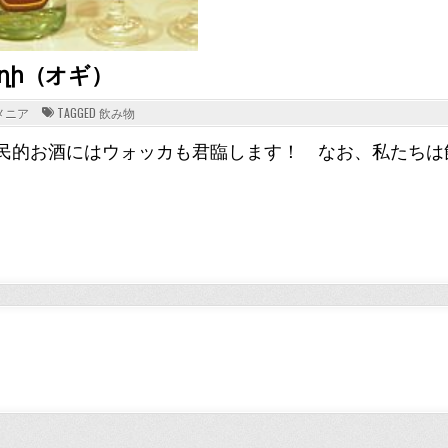
օղի（オギ）
ED
メニア
TAGGED
飲み物
民的お酒にはウォッカも君臨します！ なお、私たちは
。