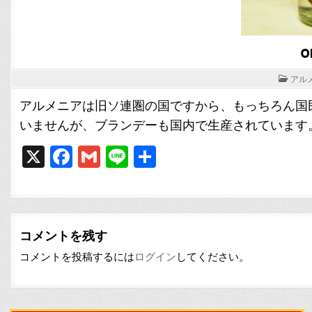
POST
アル
IN
アルメニアは旧ソ連圏の国ですから、もっちろん国
いませんが、ブランデーも国内で生産されています
X
F
G
Li
共
a
m
n
有
c
ai
e
e
l
コメントを残す
b
コメントを投稿するには
ログイン
してください。
o
o