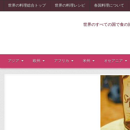
Skip
世界の料理総合トップ
世界の料理レシピ
各国料理について
to
content
世界のすべての国で食の
アジア
欧州
アフリカ
米州
オセアニア