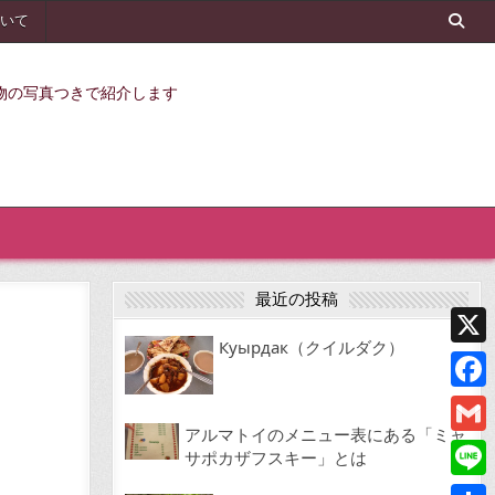
いて
物の写真つきで紹介します
最近の投稿
Куырдак（クイルダク）
X
Face
アルマトイのメニュー表にある「ミャ
Gmai
サポカザフスキー」とは
Line