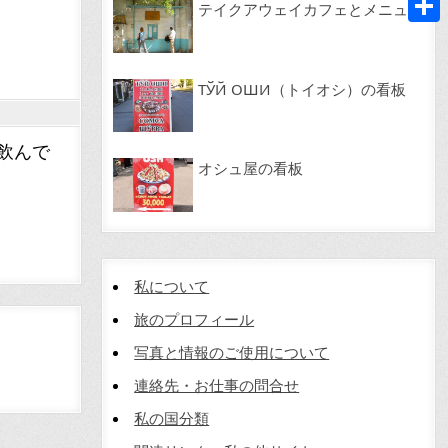
テイクアウェイカフェとメニュー
共
有
ТЎЙ ОШИ（トイオシ）の看板
飲んで
オシュ屋の看板
私について
旅のプロフィール
写真と情報のご使用について
連絡先・お仕事の問合せ
私の国分類