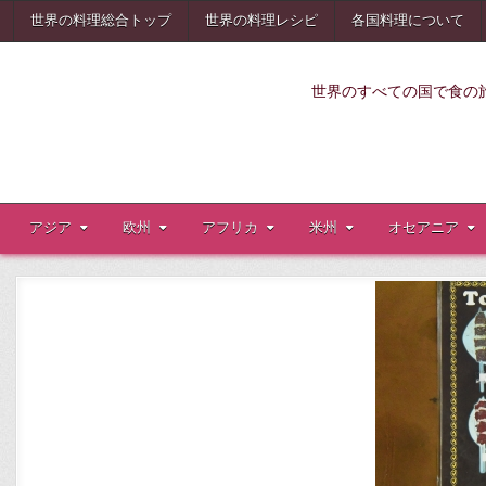
Skip
世界の料理総合トップ
世界の料理レシピ
各国料理について
to
content
世界のすべての国で食の
アジア
欧州
アフリカ
米州
オセアニア