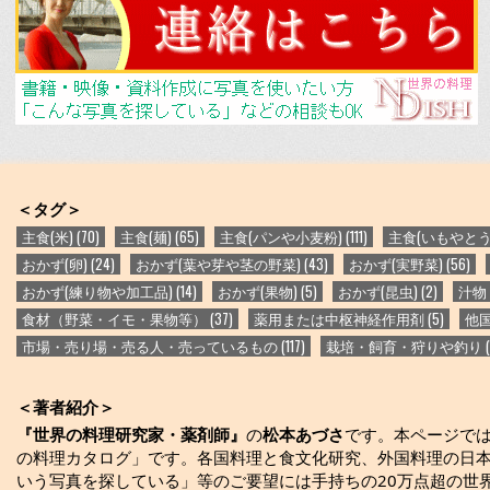
b
o
o
k
＜タグ＞
主食(米)
(70)
主食(麺)
(65)
主食(パンや小麦粉)
(111)
主食(いもやと
おかず(卵)
(24)
おかず(葉や芽や茎の野菜)
(43)
おかず(実野菜)
(56)
おかず(練り物や加工品)
(14)
おかず(果物)
(5)
おかず(昆虫)
(2)
汁物
食材（野菜・イモ・果物等）
(37)
薬用または中枢神経作用剤
(5)
他
市場・売り場・売る人・売っているもの
(117)
栽培・飼育・狩りや釣り
(
＜著者紹介＞
『世界の料理研究家・薬剤師』
の
松本あづさ
です。本ページで
の料理カタログ」です。各国料理と食文化研究、外国料理の日本でのレシピ
いう写真を探している」等のご要望には手持ちの20万点超の世