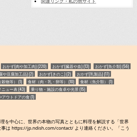
関連リンク・私の他サイト
おかず(肉や加工肉)
(220)
おかず(臓器や血)
(13)
おかず(魚介類)
(56)
腐や豆腐加工品)
(2)
おかず(きのこ)
(2)
おかず(乳製品)
(17)
（穀物等）
(1)
食材（肉・乳・卵等）
(10)
食材（魚介類）
(1)
メニュー表
(43)
乗り物・施設の食卓や光景
(15)
やアウトドアの食
(1)
料理を中心に、世界の本物の写真とともに料理を解説する「世界
jp.ndish.com/contact/ より連絡ください。「こう