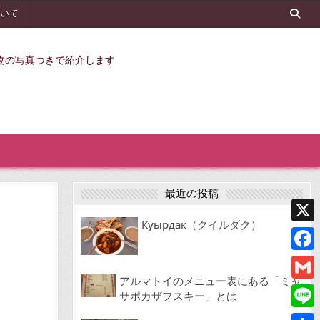
いて
物の写真つきで紹介します
最近の投稿
Куырдак（クイルダク）
X
Face
アルマトイのメニュー表にある「ミャ
Gmai
サポカザフスキー」とは
Line