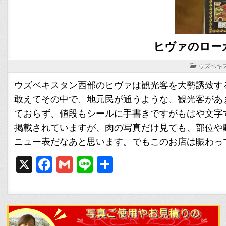
ヒヴァのロー
POSTED
ウズベキ
IN
ウズベキスタン西部のヒヴァは観光客を大勢誘致す
敢えてその中で、地元民が通うような、観光客があ
ておらず、値段もシールに手書きですがもはや文字
掲載されていますが、肉の写真だけ見ても、部位や
ニュー表だなあと思います。でもこのお店は賑わっ
X
F
G
Li
共
a
m
n
有
c
ai
e
e
l