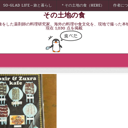
SO-GLAD LIFE～旅と暮らし
＊その土地の食（HERE）
作者につ
その土地の食
旅をした薬剤師の料理研究家。海外の料理や食文化を、現地で撮った本
現在 1,030 点を掲載