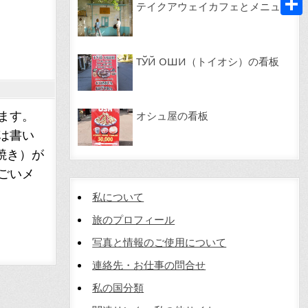
テイクアウェイカフェとメニュー
共
有
ТЎЙ ОШИ（トイオシ）の看板
ます。
オシュ屋の看板
は書い
焼き）が
ごいメ
私について
旅のプロフィール
写真と情報のご使用について
連絡先・お仕事の問合せ
私の国分類