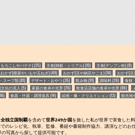
うもろこしやバナナ)
(25)
主食(雑穀・シリアル)
(10)
主食(デンプン粉)
(8)
おかず(根菜やいもや玉ねぎ)
(49)
おかず(豆や納豆やごま)
(14)
おかず(豆
・スープ類
(81)
デザート・おやつ
(35)
飲み物
(91)
調味料
(26)
食材
国文化の流入
(5)
家庭の食卓や光景
(26)
飲食店店舗の食卓や光景
(86)
16)
食器・什器・調理道具
(14)
絵画・像・クリエイション
(13)
観光地
は
全独立国制覇
を含めて
世界249か国
を旅した私が世界で実食した
化、執筆、監修、番組や書籍制作協力、講演などのお仕事は https://
界の写真から探して提供可能です。