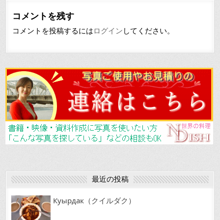
e
l
コメントを残す
b
コメントを投稿するには
ログイン
してください。
o
o
k
最近の投稿
Куырдак（クイルダク）