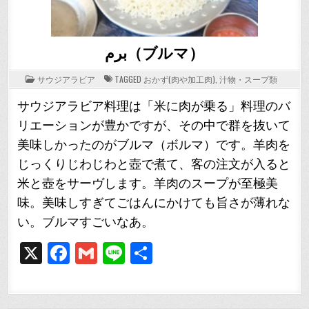
برم（ブルマ）
POSTED
サウジアラビア
TAGGED
おかず(肉や加工肉)
,
汁物・スープ類
IN
サウジアラビア料理は「米に肉が乗る」料理のバ
リエーションが豊かですが、その中で群を抜いて
美味しかったのがブルマ（ボルマ）です。羊肉を
じっくりじわじわと壺で煮て、客の注文が入ると
米と壺をサーヴします。羊肉のスープが至極美
味。美味しすぎてごはんにかけても旨さが薄れな
い。ブルマすごいなあ。
X
F
G
Li
共
a
m
n
有
c
ai
e