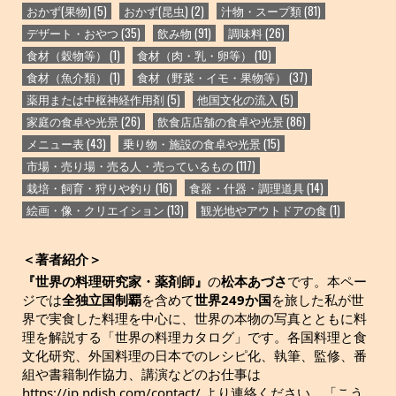
おかず(果物)
(5)
おかず(昆虫)
(2)
汁物・スープ類
(81)
デザート・おやつ
(35)
飲み物
(91)
調味料
(26)
食材（穀物等）
(1)
食材（肉・乳・卵等）
(10)
食材（魚介類）
(1)
食材（野菜・イモ・果物等）
(37)
薬用または中枢神経作用剤
(5)
他国文化の流入
(5)
家庭の食卓や光景
(26)
飲食店店舗の食卓や光景
(86)
メニュー表
(43)
乗り物・施設の食卓や光景
(15)
市場・売り場・売る人・売っているもの
(117)
栽培・飼育・狩りや釣り
(16)
食器・什器・調理道具
(14)
絵画・像・クリエイション
(13)
観光地やアウトドアの食
(1)
＜著者紹介＞
『世界の料理研究家・薬剤師』
の
松本あづさ
です。本ペー
ジでは
全独立国制覇
を含めて
世界249か国
を旅した私が世
界で実食した料理を中心に、世界の本物の写真とともに料
理を解説する「世界の料理カタログ」です。各国料理と食
文化研究、外国料理の日本でのレシピ化、執筆、監修、番
組や書籍制作協力、講演などのお仕事は
https://jp.ndish.com/contact/ より連絡ください。「こう