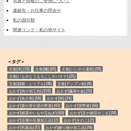
写真と情報のご使用について
連絡先・お仕事の問合せ
私の国分類
関連リンク・私の他サイト
＜タグ＞
主食(米)
(70)
主食(麺)
(65)
主食(パンや小麦粉)
(111)
主食(いもやとうもろこしやバナナ)
(25)
主食(雑穀・シリアル)
(10)
主食(デンプン粉)
(8)
おかず(肉や加工肉)
(220)
おかず(臓器や血)
(13)
おかず(魚介類)
(56)
おかず(卵)
(24)
おかず(葉や芽や茎の野菜)
(43)
おかず(実野菜)
(56)
おかず(根菜やいもや玉ねぎ)
(49)
おかず(豆や納豆やごま)
(14)
おかず(豆腐や豆腐加工品)
(2)
おかず(きのこ)
(2)
おかず(乳製品)
(17)
おかず(練り物や加工品)
(14)