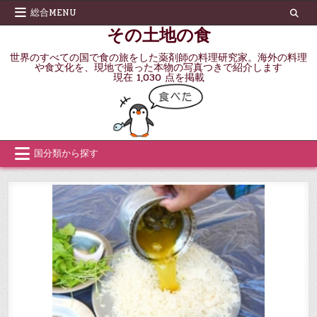
Skip
総合MENU
to
その土地の食
content
世界のすべての国で食の旅をした薬剤師の料理研究家。海外の料理
や食文化を、現地で撮った本物の写真つきで紹介します
現在 1,030 点を掲載
国分類から探す