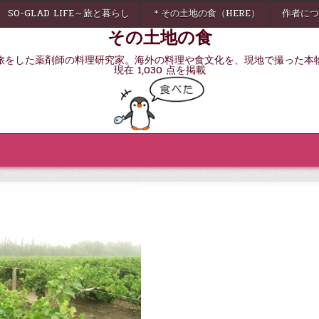
SO-GLAD LIFE～旅と暮らし
＊その土地の食（HERE）
作者につ
その土地の食
旅をした薬剤師の料理研究家。海外の料理や食文化を、現地で撮った本
現在 1,030 点を掲載