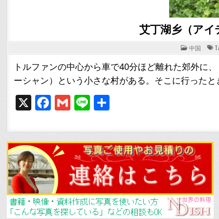
艾丁湖乡（アイ
POSTED
中国
T
IN
トルファンの中心から車で40分ほど離れた郊外に
ーシャン）という小さな村がある。そこに行ったと
X
F
G
Li
共
a
m
n
有
c
ai
e
e
l
b
o
o
k