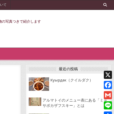
いて
物の写真つきで紹介します
最近の投稿
Куырдак（クイルダク）
X
Face
アルマトイのメニュー表にある「ミャ
Gmai
サポカザフスキー」とは
Line