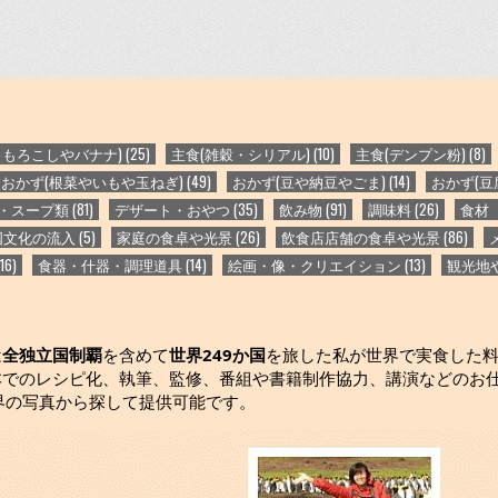
うもろこしやバナナ)
(25)
主食(雑穀・シリアル)
(10)
主食(デンプン粉)
(8)
おかず(根菜やいもや玉ねぎ)
(49)
おかず(豆や納豆やごま)
(14)
おかず(豆
・スープ類
(81)
デザート・おやつ
(35)
飲み物
(91)
調味料
(26)
食材
国文化の流入
(5)
家庭の食卓や光景
(26)
飲食店店舗の食卓や光景
(86)
16)
食器・什器・調理道具
(14)
絵画・像・クリエイション
(13)
観光地
は
全独立国制覇
を含めて
世界249か国
を旅した私が世界で実食した
化、執筆、監修、番組や書籍制作協力、講演などのお仕事は https://
界の写真から探して提供可能です。