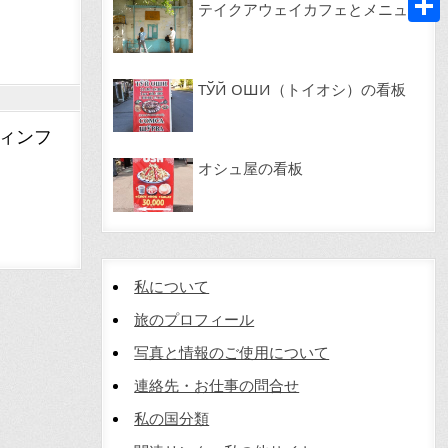
テイクアウェイカフェとメニュー
共
有
ТЎЙ ОШИ（トイオシ）の看板
ィンフ
オシュ屋の看板
私について
旅のプロフィール
写真と情報のご使用について
連絡先・お仕事の問合せ
私の国分類