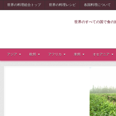
Skip
世界の料理総合トップ
世界の料理レシピ
各国料理について
to
content
世界のすべての国で食の
アジア
欧州
アフリカ
米州
オセアニア