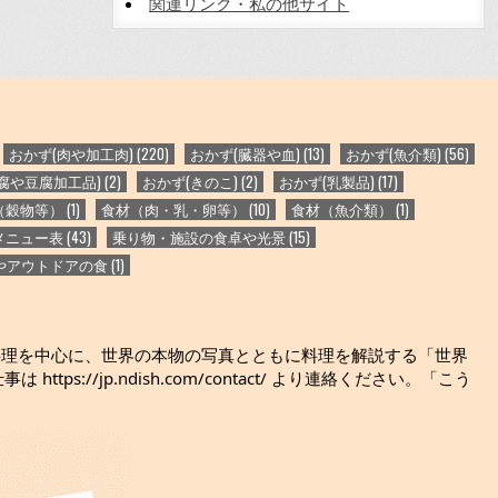
関連リンク・私の他サイト
おかず(肉や加工肉)
(220)
おかず(臓器や血)
(13)
おかず(魚介類)
(56)
腐や豆腐加工品)
(2)
おかず(きのこ)
(2)
おかず(乳製品)
(17)
（穀物等）
(1)
食材（肉・乳・卵等）
(10)
食材（魚介類）
(1)
メニュー表
(43)
乗り物・施設の食卓や光景
(15)
やアウトドアの食
(1)
料理を中心に、世界の本物の写真とともに料理を解説する「世界
jp.ndish.com/contact/ より連絡ください。「こう