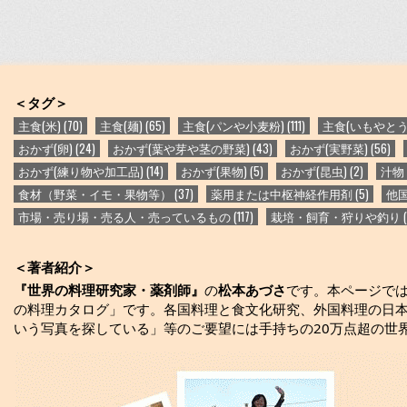
＜タグ＞
主食(米)
(70)
主食(麺)
(65)
主食(パンや小麦粉)
(111)
主食(いもやと
おかず(卵)
(24)
おかず(葉や芽や茎の野菜)
(43)
おかず(実野菜)
(56)
おかず(練り物や加工品)
(14)
おかず(果物)
(5)
おかず(昆虫)
(2)
汁物
食材（野菜・イモ・果物等）
(37)
薬用または中枢神経作用剤
(5)
他
市場・売り場・売る人・売っているもの
(117)
栽培・飼育・狩りや釣り
(
＜著者紹介＞
『世界の料理研究家・薬剤師』
の
松本あづさ
です。本ページで
の料理カタログ」です。各国料理と食文化研究、外国料理の日本でのレシピ
いう写真を探している」等のご要望には手持ちの20万点超の世