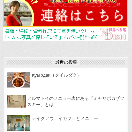
b
o
o
k
最近の投稿
Куырдак（クイルダク）
アルマトイのメニュー表にある「ミャサポカザフ
スキー」とは
テイクアウェイカフェとメニュー