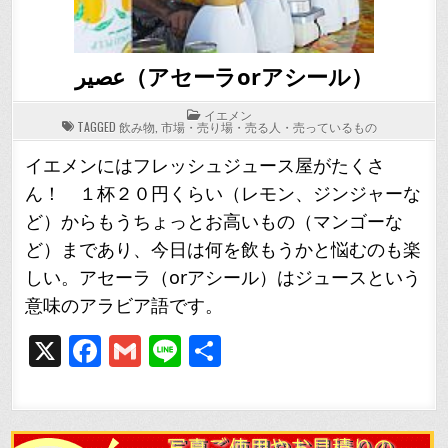
عصير（アセーラorアシール）
POSTED
イエメン
IN
TAGGED
飲み物
,
市場・売り場・売る人・売っているもの
イエメンにはフレッシュジュース屋がたくさ
ん！ １杯２０円くらい（レモン、ジンジャーな
ど）からもうちょっとお高いもの（マンゴーな
ど）まであり、今日は何を飲もうかと悩むのも楽
しい。アセーラ（orアシール）はジュースという
意味のアラビア語です。
X
F
G
Li
共
a
m
n
有
c
ai
e
e
l