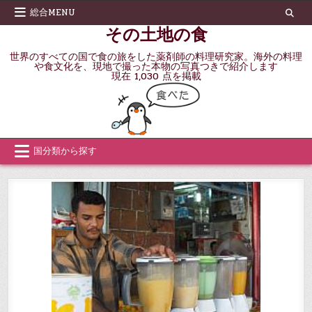
Skip
総合MENU
to
その土地の食
content
世界のすべての国で食の旅をした薬剤師の料理研究家。海外の料理
や食文化を、現地で撮った本物の写真つきで紹介します
現在 1,030 点を掲載
国分類から探す