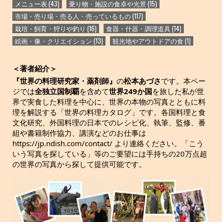
メニュー表
(43)
乗り物・施設の食卓や光景
(15)
市場・売り場・売る人・売っているもの
(117)
栽培・飼育・狩りや釣り
(16)
食器・什器・調理道具
(14)
絵画・像・クリエイション
(13)
観光地やアウトドアの食
(1)
＜著者紹介＞
『世界の料理研究家・薬剤師』
の
松本あづさ
です。本ペー
ジでは
全独立国制覇
を含めて
世界249か国
を旅した私が世
界で実食した料理を中心に、世界の本物の写真とともに料
理を解説する「世界の料理カタログ」です。各国料理と食
文化研究、外国料理の日本でのレシピ化、執筆、監修、番
組や書籍制作協力、講演などのお仕事は
https://jp.ndish.com/contact/ より連絡ください。「こう
いう写真を探している」等のご要望には手持ちの20万点超
の世界の写真から探して提供可能です。