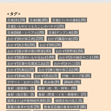
＜タグ＞
主食(米)
(70)
主食(麺)
(65)
主食(パンや小麦粉)
(111)
主食(いもやとうもろこしやバナナ)
(25)
主食(雑穀・シリアル)
(10)
主食(デンプン粉)
(8)
おかず(肉や加工肉)
(220)
おかず(臓器や血)
(13)
おかず(魚介類)
(56)
おかず(卵)
(24)
おかず(葉や芽や茎の野菜)
(43)
おかず(実野菜)
(56)
おかず(根菜やいもや玉ねぎ)
(49)
おかず(豆や納豆やごま)
(14)
おかず(豆腐や豆腐加工品)
(2)
おかず(きのこ)
(2)
おかず(乳製品)
(17)
おかず(練り物や加工品)
(14)
おかず(果物)
(5)
おかず(昆虫)
(2)
汁物・スープ類
(81)
デザート・おやつ
(35)
飲み物
(91)
調味料
(26)
食材（穀物等）
(1)
食材（肉・乳・卵等）
(10)
食材（魚介類）
(1)
食材（野菜・イモ・果物等）
(37)
薬用または中枢神経作用剤
(5)
他国文化の流入
(5)
家庭の食卓や光景
(26)
飲食店店舗の食卓や光景
(86)