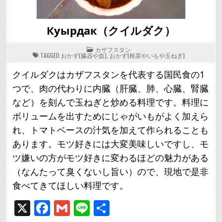
Куырдак（クイルダク）
POSTED
カザフスタン
IN
TAGGED
おかず(臓器や血)
,
おかず(根菜やいもや玉ねぎ)
クイルダクはカザフスタンを代表する国民食の1
つで、肉の代わりに内臓（肝臓、肺、心臓、腎臓
など）を刻んで玉ねぎと炒める料理です。料理に
ボリュームを出すためにじゃがいもがよく加えら
れ、トマトベースの汁気を加えて作られることも
あります。モツ好きには大変美味しいですし、モ
ツ嫌いの方がモツ好きに変わるほどの魅力がある
（なんたって臭くないし旨い）ので、現地で是非
食べてきてほしい料理です。
X
F
G
Li
共