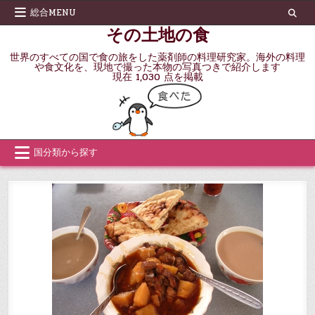
Skip
総合MENU
to
その土地の食
content
世界のすべての国で食の旅をした薬剤師の料理研究家。海外の料理
や食文化を、現地で撮った本物の写真つきで紹介します
現在 1,030 点を掲載
国分類から探す