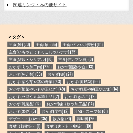
関連リンク・私の他サイト
＜タグ＞
主食(米)
(70)
主食(麺)
(65)
主食(パンや小麦粉)
(111)
主食(いもやとうもろこしやバナナ)
(25)
主食(雑穀・シリアル)
(10)
主食(デンプン粉)
(8)
おかず(肉や加工肉)
(220)
おかず(臓器や血)
(13)
おかず(魚介類)
(56)
おかず(卵)
(24)
おかず(葉や芽や茎の野菜)
(43)
おかず(実野菜)
(56)
おかず(根菜やいもや玉ねぎ)
(49)
おかず(豆や納豆やごま)
(14)
おかず(豆腐や豆腐加工品)
(2)
おかず(きのこ)
(2)
おかず(乳製品)
(17)
おかず(練り物や加工品)
(14)
おかず(果物)
(5)
おかず(昆虫)
(2)
汁物・スープ類
(81)
デザート・おやつ
(35)
飲み物
(91)
調味料
(26)
食材（穀物等）
(1)
食材（肉・乳・卵等）
(10)