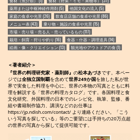
食材（魚介類）
(1)
食材（野菜・イモ・果物等）
(37)
薬用または中枢神経作用剤
(5)
他国文化の流入
(5)
家庭の食卓や光景
(26)
飲食店店舗の食卓や光景
(86)
メニュー表
(43)
乗り物・施設の食卓や光景
(15)
市場・売り場・売る人・売っているもの
(117)
栽培・飼育・狩りや釣り
(16)
食器・什器・調理道具
(14)
絵画・像・クリエイション
(13)
観光地やアウトドアの食
(1)
＜著者紹介＞
『世界の料理研究家・薬剤師』
の
松本あづさ
です。本ペー
ジでは
全独立国制覇
を含めて
世界249か国
を旅した私が世
界で実食した料理を中心に、世界の本物の写真とともに料
理を解説する「世界の料理カタログ」です。各国料理と食
文化研究、外国料理の日本でのレシピ化、執筆、監修、番
組や書籍制作協力、講演などのお仕事は
https://jp.ndish.com/contact/ より連絡ください。「こう
いう写真を探している」等のご要望には手持ちの20万点超
の世界の写真から探して提供可能です。