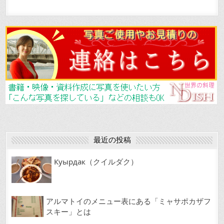
a
m
n
有
c
ai
e
e
l
b
o
o
k
最近の投稿
Куырдак（クイルダク）
アルマトイのメニュー表にある「ミャサポカザフ
スキー」とは