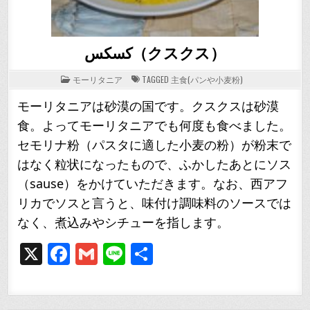
كسكس（クスクス）
POSTED
モーリタニア
TAGGED
主食(パンや小麦粉)
IN
モーリタニアは砂漠の国です。クスクスは砂漠
食。よってモーリタニアでも何度も食べました。
セモリナ粉（パスタに適した小麦の粉）が粉末で
はなく粒状になったもので、ふかしたあとにソス
（sause）をかけていただきます。なお、西アフ
リカでソスと言うと、味付け調味料のソースでは
なく、煮込みやシチューを指します。
X
F
G
Li
共
a
m
n
有
c
ai
e