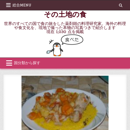
Skip
総合MENU
to
その土地の食
content
世界のすべての国で食の旅をした薬剤師の料理研究家。海外の料理
や食文化を、現地で撮った本物の写真つきで紹介します
現在 1,030 点を掲載
国分類から探す