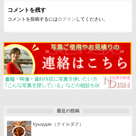
e
l
コメントを残す
b
コメントを投稿するには
ログイン
してください。
o
o
k
最近の投稿
Куырдак（クイルダク）