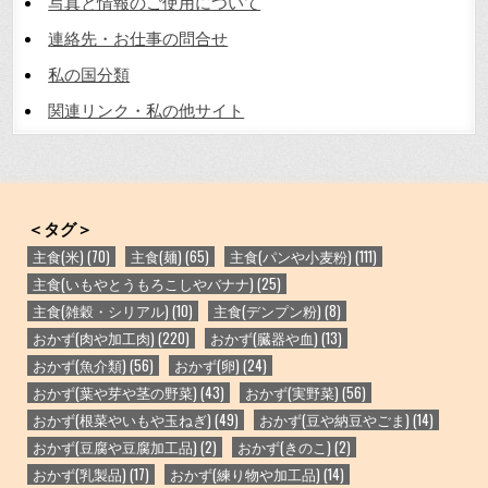
写真と情報のご使用について
連絡先・お仕事の問合せ
私の国分類
関連リンク・私の他サイト
＜タグ＞
主食(米)
(70)
主食(麺)
(65)
主食(パンや小麦粉)
(111)
主食(いもやとうもろこしやバナナ)
(25)
主食(雑穀・シリアル)
(10)
主食(デンプン粉)
(8)
おかず(肉や加工肉)
(220)
おかず(臓器や血)
(13)
おかず(魚介類)
(56)
おかず(卵)
(24)
おかず(葉や芽や茎の野菜)
(43)
おかず(実野菜)
(56)
おかず(根菜やいもや玉ねぎ)
(49)
おかず(豆や納豆やごま)
(14)
おかず(豆腐や豆腐加工品)
(2)
おかず(きのこ)
(2)
おかず(乳製品)
(17)
おかず(練り物や加工品)
(14)