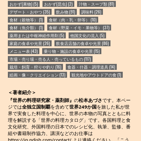
おかず(果物)
(5)
おかず(昆虫)
(2)
汁物・スープ類
(81)
デザート・おやつ
(35)
飲み物
(91)
調味料
(26)
食材（穀物等）
(1)
食材（肉・乳・卵等）
(10)
食材（魚介類）
(1)
食材（野菜・イモ・果物等）
(37)
薬用または中枢神経作用剤
(5)
他国文化の流入
(5)
家庭の食卓や光景
(26)
飲食店店舗の食卓や光景
(86)
メニュー表
(43)
乗り物・施設の食卓や光景
(15)
市場・売り場・売る人・売っているもの
(117)
栽培・飼育・狩りや釣り
(16)
食器・什器・調理道具
(14)
絵画・像・クリエイション
(13)
観光地やアウトドアの食
(1)
＜著者紹介＞
『世界の料理研究家・薬剤師』
の
松本あづさ
です。本ペー
ジでは
全独立国制覇
を含めて
世界249か国
を旅した私が世
界で実食した料理を中心に、世界の本物の写真とともに料
理を解説する「世界の料理カタログ」です。各国料理と食
文化研究、外国料理の日本でのレシピ化、執筆、監修、番
組や書籍制作協力、講演などのお仕事は
https://jp.ndish.com/contact/ より連絡ください。「こう