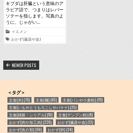
キブダは肝臓という意味のア
ラビア語で、つまりはレバー
ソテーを指します。写真のよ
うに、じゃがい…
Posted
イエメン
in
Tagged
おかず(臓器や血)
投
NEWER POSTS
稿
ナ
ビ
＜タグ＞
ゲ
主食(米)
(70)
主食(麺)
(65)
主食(パンや小麦粉)
(111)
ー
主食(いもやとうもろこしやバナナ)
(25)
シ
主食(雑穀・シリアル)
(10)
主食(デンプン粉)
(8)
ョ
おかず(肉や加工肉)
(220)
おかず(臓器や血)
(13)
ン
おかず(魚介類)
(56)
おかず(卵)
(24)