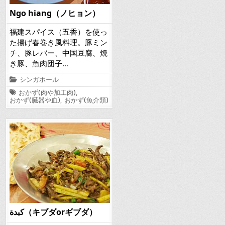
Ngo hiang（ノヒョン）
福建スパイス（五香）を使っ
た揚げ春巻き風料理。豚ミン
チ、豚レバー、中国豆腐、焼
き豚、魚肉団子…
Posted
シンガポール
in
Tagged
おかず(肉や加工肉)
,
おかず(臓器や血)
,
おかず(魚介類)
كبدة（キブダorギブダ）