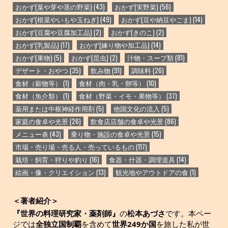
おかず(葉や芽や茎の野菜)
(43)
おかず(実野菜)
(56)
おかず(根菜やいもや玉ねぎ)
(49)
おかず(豆や納豆やごま)
(14)
おかず(豆腐や豆腐加工品)
(2)
おかず(きのこ)
(2)
おかず(乳製品)
(17)
おかず(練り物や加工品)
(14)
おかず(果物)
(5)
おかず(昆虫)
(2)
汁物・スープ類
(81)
デザート・おやつ
(35)
飲み物
(91)
調味料
(26)
食材（穀物等）
(1)
食材（肉・乳・卵等）
(10)
食材（魚介類）
(1)
食材（野菜・イモ・果物等）
(37)
薬用または中枢神経作用剤
(5)
他国文化の流入
(5)
家庭の食卓や光景
(26)
飲食店店舗の食卓や光景
(86)
メニュー表
(43)
乗り物・施設の食卓や光景
(15)
市場・売り場・売る人・売っているもの
(117)
栽培・飼育・狩りや釣り
(16)
食器・什器・調理道具
(14)
絵画・像・クリエイション
(13)
観光地やアウトドアの食
(1)
＜著者紹介＞
『世界の料理研究家・薬剤師』
の
松本あづさ
です。本ペー
ジでは
全独立国制覇
を含めて
世界249か国
を旅した私が世