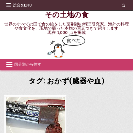
Skip
総合MENU
to
その土地の食
content
世界のすべての国で食の旅をした薬剤師の料理研究家。海外の料理
や食文化を、現地で撮った本物の写真つきで紹介します
現在 1,030 点を掲載
国分類から探す
タグ:
おかず(臓器や血)