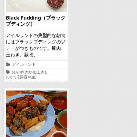
Black Pudding（ブラック
プディング）
アイルランドの典型的な朝食
にはブラックプディングのソ
テーがつきものです。豚肉、
玉ねぎ、穀物、…
Posted
アイルランド
in
Tagged
おかず(肉や加工肉)
,
おかず(臓器や血)