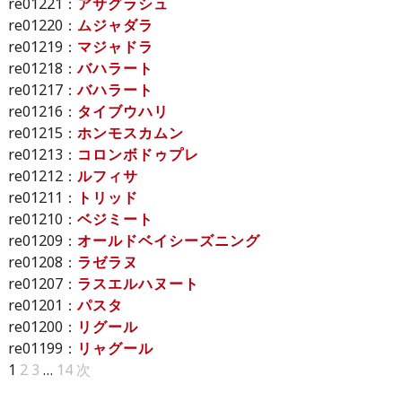
re01221：
アサグラシュ
re01220：
ムジャダラ
re01219：
マジャドラ
re01218：
バハラート
re01217：
バハラート
re01216：
タイブウハリ
re01215：
ホンモスカムン
re01213：
コロンボドゥプレ
re01212：
ルフィサ
re01211：
トリッド
re01210：
ベジミート
re01209：
オールドベイシーズニング
re01208：
ラゼラヌ
re01207：
ラスエルハヌート
re01201：
パスタ
re01200：
リグール
re01199：
リャグール
1
2
3
…
14
次