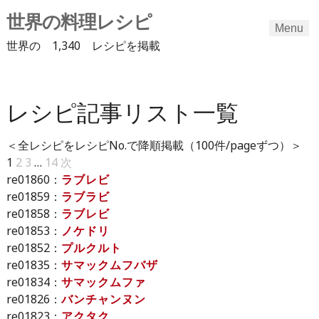
世界の料理レシピ
Menu
世界の 1,340 レシピを掲載
Skip
to
レシピ記事リスト一覧
content
＜全レシピをレシピNo.で降順掲載（100件/pageずつ）＞
1
2
3
…
14
次
re01860：
ラブレビ
re01859：
ラブラビ
re01858：
ラブレビ
re01853：
ノケドリ
re01852：
プルクルト
re01835：
サマックムフバザ
re01834：
サマックムファ
re01826：
バンチャンヌン
re01823：
アクタク