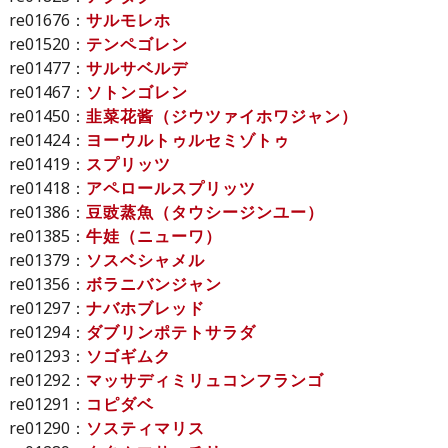
re01676：
サルモレホ
re01520：
テンペゴレン
re01477：
サルサベルデ
re01467：
ソトンゴレン
re01450：
韭菜花酱（ジウツァイホワジャン）
re01424：
ヨーウルトゥルセミゾトゥ
re01419：
スプリッツ
re01418：
アペロールスプリッツ
re01386：
豆豉蒸魚（タウシージンユー）
re01385：
牛娃（ニューワ）
re01379：
ソスベシャメル
re01356：
ボラニバンジャン
re01297：
ナバホブレッド
re01294：
ダブリンポテトサラダ
re01293：
ソゴギムク
re01292：
マッサディミリュコンフランゴ
re01291：
コピダベ
re01290：
ソスティマリス