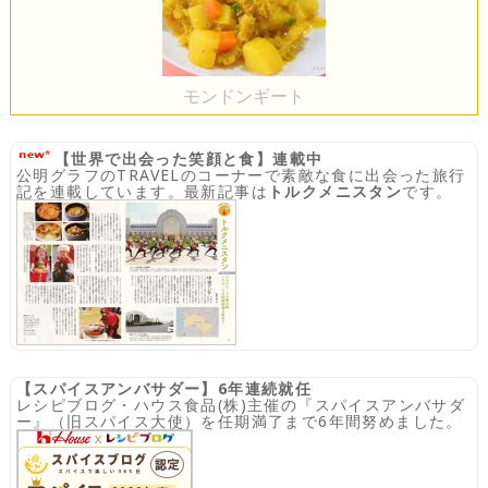
モンドンギート
【世界で出会った笑顔と食】連載中
公明グラフのTRAVELのコーナーで素敵な食に出会った旅行
記を連載しています。最新記事は
トルクメニスタン
です。
【スパイスアンバサダー】6年連続就任
レシピブログ・ハウス食品(株)主催の『スパイスアンバサダ
ー』（旧スパイス大使）を任期満了まで6年間努めました。