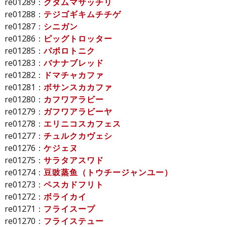
re01289：
クタムマサッチリ
re01288：
テジゴギキムチチゲ
re01287：
シニガン
re01286：
ピッグトロッター
re01285：
パポロトニク
re01283：
バナナブレッド
re01282：
ドマチャカファ
re01281：
ボサンスカカファ
re01280：
カフワアラビー
re01279：
ガフワアラビーヤ
re01278：
エリニコスカフェス
re01277：
チュルクカヴェシ
re01276：
ケジェヌ
re01275：
サラタアスワド
re01274：
豆豉蒸鱼（トウチージャンユー）
re01273：
ペスカドフリト
re01272：
ボライカイ
re01271：
フライスープ
re01270：
フライステュー