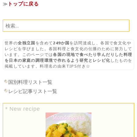
≫
トップに戻る
検
索:
世界の
全独立国
を含めて
249か国
を訪問達成し、各国で食文化や
レシピを学びました。各国料理と食文化の伝播のために努力して
います。このページでは
各国の現地で食べたり学んだりした料理
を日本の家庭の調理環境で作れるよう研究とレシピ化
したものを
掲載しています。料理名の由来TIPS付き☆
国別料理リスト一覧
レシピ記事リスト一覧
＊New recipe