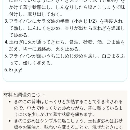
かけて蒸す状態にし、しんなりしたら塩とこしょうで味
付けし、取り出しておく。
フライパンにサラダ油の半量（小さじ1/2）を再度入れ
て熱し、にんにくを炒め、香りが出たら玉ねぎを追加し
て炒める。
玉ねぎに火が通ってきたら、醤油、砂糖、酒、ごま油を
加え、均一に煮絡め、火を止める。
フライパンが熱いうちにしめじ炒めを戻し、白ごまをふ
って、優しく和える。
Enjoy!
：
材料と調理のこつ
きのこの旨味はじっくりと加熱することで引き出される
ので、中火でゆっくりと炒めながら、常に湿っているよ
うに水を少しかけて蒸す状態を保ちます。
きのこ炒めはシンプルに塩こしょう、玉ねぎ炒めはお砂
糖やお醤油と、味わいを変えることで、混ぜたときにく