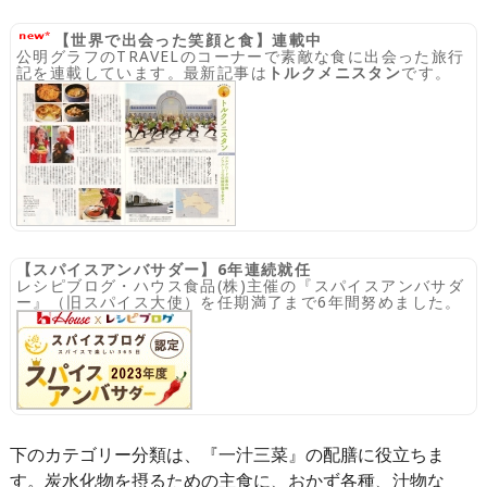
【世界で出会った笑顔と食】連載中
公明グラフのTRAVELのコーナーで素敵な食に出会った旅行
記を連載しています。最新記事は
トルクメニスタン
です。
【スパイスアンバサダー】6年連続就任
レシピブログ・ハウス食品(株)主催の『スパイスアンバサダ
ー』（旧スパイス大使）を任期満了まで6年間努めました。
下のカテゴリー分類は、『一汁三菜』の配膳に役立ちま
す。炭水化物を摂るための主食に、おかず各種、汁物な