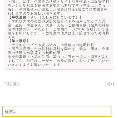
・個人、団体、企業等の活動・サイト記事作成・出版等で料
理レシピや写真を使用する場合は有料です（料金は≫
こち
ら
）。※無断使用が発覚した場合は料金3倍にて請求書を発
行しますのでお支払い頂きます。
【
事後連絡
下さい（楽しみにしています）】
・学校や大学の宿題や課題で当サイトを活用してくれた児
童・生徒・学生さん。所属・氏名・ご使用目的（授業の科目
名や活動のテーマなど）・ご使用ページのURLを明記して連
絡をお願いします。※教職員の使用は上に該当するため有料
です。
【
禁止事項
】
・大々的なコピペや読み込み、出版物への無断転載。
・商用非商用または営利非営利を問わず、個人、団体、企業
等の活動や出版等での無断使用。
※免責事項：上記の引用に基づいて万が一損失・損害があり
ましても、対応はユーザーご自身の責任において行っていた
だきますようお願いいたします。
PREVIOUS
NEXT
POST
NAVIGATION
検
索: