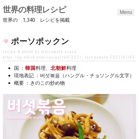
世界の料理レシピ
Menu
世界の 1,340 レシピを掲載
Skip
ポーソポックン
to
content
recipe & photo by matsumoto azusa,
https://jp.ndish.com/recipe/re01222/
,
last update 2023/07/03
：
韓国
料理、
北朝鮮
料理
国
：버섯볶음（ハングル・チョソングル文字）
現地表記
：きのこの炒め物
概要