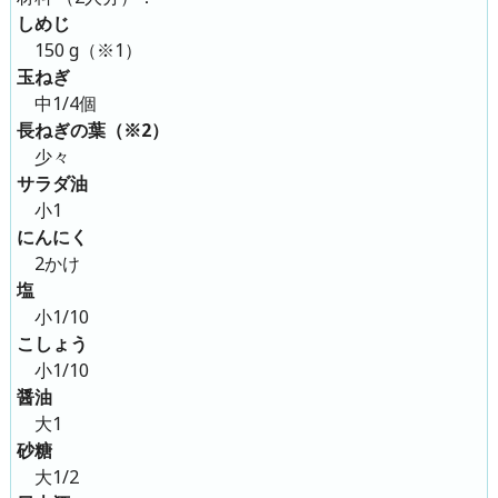
しめじ
150 g（※1）
玉ねぎ
中1/4個
長ねぎの葉（※2）
少々
サラダ油
小1
にんにく
2かけ
塩
小1/10
こしょう
小1/10
醤油
大1
砂糖
大1/2