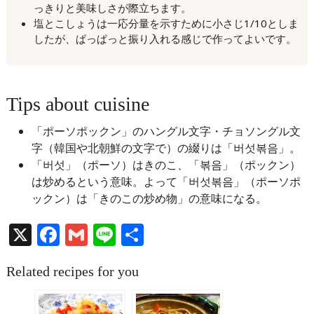
っきりと美味しさが際立ちます。
塩とこしょうは一応分量を示すために小さじ1/10としま
したが、ぱっぱっと振り入れる感じで作ってよいです。
Tips about cuisine
「ポーソポックン」のハングル文字・チョソングル文
字（韓国や北朝鮮の文字で）の綴りは「버섯볶음」。
「버섯」（ポーソ）はきのこ、「볶음」（ポックン）
は炒めるという意味。よって「버섯볶음」（ポーソポ
ックン）は「きのこの炒め物」の意味になる。
X
Facebook
Gmail
Line
共
有
Related recipes for you