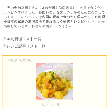
世界の
全独立国
を含めて
249か国
を訪問達成し、各国で食文化や
レシピを学びました。各国料理と食文化の伝播のために努力して
います。このページでは
各国の現地で食べたり学んだりした料理
を日本の家庭の調理環境で作れるよう研究とレシピ化
したものを
掲載しています。料理名の由来TIPS付き☆
国別料理リスト一覧
レシピ記事リスト一覧
＊New recipe
モンドンギート