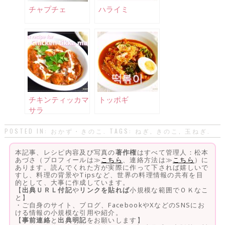
チャプチェ
ハライミ
チキンティッカマ
トッポギ
サラ
POSTED IN:
おかず・きのこ
. TAGS:
ねぎ
,
きのこ
,
玉ねぎ
.
本記事、レシピ内容及び写真の
著作権
はすべて管理人：松本
あづさ（プロフィールは≫
こちら
、連絡方法は≫
こちら
）に
あります。読んでくれた方が実際に作って下されば嬉しいで
すし、料理の背景やTipsなど、世界の料理情報の共有を目
的として、大事に作成しています。
【
出典ＵＲＬ付記
や
リンクを貼れば
小規模な範囲でＯＫなこ
と】
・ご自身のサイト、ブログ、FacebookやXなどのSNSにお
ける情報の小規模な引用や紹介。
【
事前連絡
と
出典明記
をお願いします】