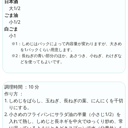
日本酒
大1/2
ごま油
小1/2
白ごま
小1
※1：しめじはパックによって内容量が変わりますが、大きめ
を1パックくらい用意します。
※2：長ねぎの青い部分のほか、あさつき、小ねぎ、わけぎな
どを使ってもよいです。
：
10 分
調理時間
：
作り方
しめじをばらし、玉ねぎ、長ねぎの葉、にんにくを千切
りにする。
小さめのフライパンにサラダ油の半量（小さじ1/2）を
入れて熱し、しめじと長ネギを中火でゆっくり炒め、常
に湿っているようにときどきスプーンで水（分量外）を