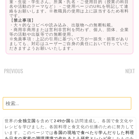
童・生徒・学生さん。所属・氏名・ご使用目的（授業の科目
名や活動のテーマなど）・ご使用ページのURLを明記して連
絡をお願いします。※教職員の使用は上に該当するため有料
です。
【
禁止事項
】
・大々的なコピペや読み込み、出版物への無断転載。
・商用非商用または営利非営利を問わず、個人、団体、企業
等の活動や出版等での無断使用。
※免責事項：上記の引用に基づいて万が一損失・損害があり
ましても、対応はユーザーご自身の責任において行っていた
だきますようお願いいたします。
PREVIOUS
NEXT
POST
NAVIGATION
検
索:
世界の
全独立国
を含めて
249か国
を訪問達成し、各国で食文化や
レシピを学びました。各国料理と食文化の伝播のために努力して
います。このページでは
各国の現地で食べたり学んだりした料理
を日本の家庭の調理環境で作れるよう研究とレシピ化
したものを