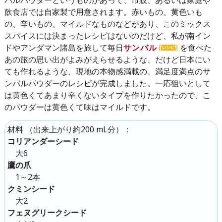
飲食店では自家製で用意されます。赤いもの、黄色いも
の、辛いもの、マイルドなものなどがあり、このミックス
スパイスには決まったレシピはないのだけど、私が南イン
ドやアンダマン諸島を旅して毎日
サンバル
を食べた
あの旅の思い出がよみがえらせるような、だけど日本にい
ても作れるような、現地の本物感満載の、満足度満点のサ
ンバルパウダーのレシピが完成しました。一応狙いとして
は黄色くてあまり辛くないタイプを作りたかったので、こ
のパウダーは黄色くて味はマイルドです。
（
出来上がり約200 mL分
）：
材料
コリアンダーシード
大6
鷹の爪
1～2本
クミンシード
大2
フェヌグリークシード