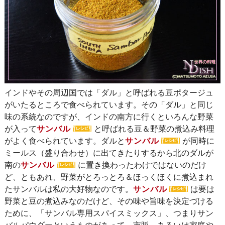
インドやその周辺国では「ダル」と呼ばれる豆ポタージュ
がいたるところで食べられています。その「ダル」と同じ
味の系統なのですが、インドの南方に行くといろんな野菜
が入って
サンバル
と呼ばれる豆＆野菜の煮込み料理
がよく食べられています。ダルと
サンバル
が同時に
ミールス（盛り合わせ）に出てきたりするから北のダルが
南の
サンバル
に置き換わったわけではないのだけ
ど、ともあれ、野菜がとろっとろ＆ほっくほくに煮込まれ
たサンバルは私の大好物なのです。
サンバル
は要は
野菜と豆の煮込みなのだけど、その味や旨味を決定づける
ために、「サンバル専用スパイスミックス」、つまりサン
バルパウダーというものがあって、市販、あるいは家庭や