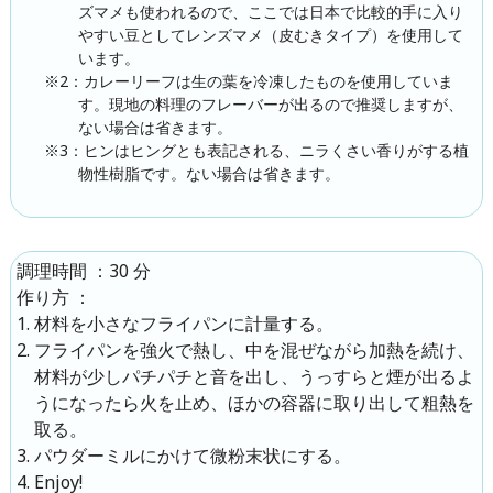
ズマメも使われるので、ここでは日本で比較的手に入り
やすい豆としてレンズマメ（皮むきタイプ）を使用して
います。
※2：カレーリーフは生の葉を冷凍したものを使用していま
す。現地の料理のフレーバーが出るので推奨しますが、
ない場合は省きます。
※3：ヒンはヒングとも表記される、ニラくさい香りがする植
物性樹脂です。ない場合は省きます。
：
30 分
調理時間
：
作り方
材料を小さなフライパンに計量する。
フライパンを強火で熱し、中を混ぜながら加熱を続け、
材料が少しパチパチと音を出し、うっすらと煙が出るよ
うになったら火を止め、ほかの容器に取り出して粗熱を
取る。
パウダーミルにかけて微粉末状にする。
Enjoy!