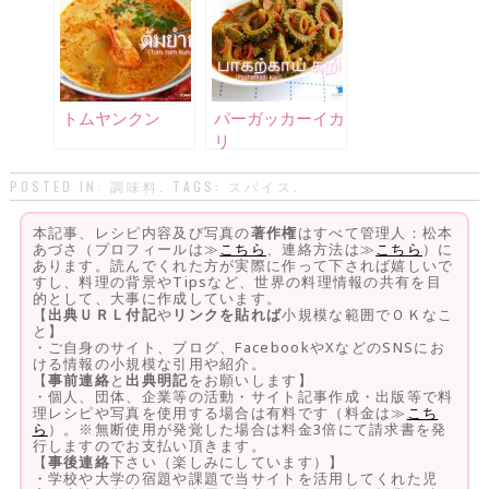
トムヤンクン
パーガッカーイカ
リ
POSTED IN:
調味料
. TAGS:
スパイス
.
本記事、レシピ内容及び写真の
著作権
はすべて管理人：松本
あづさ（プロフィールは≫
こちら
、連絡方法は≫
こちら
）に
あります。読んでくれた方が実際に作って下されば嬉しいで
すし、料理の背景やTipsなど、世界の料理情報の共有を目
的として、大事に作成しています。
【
出典ＵＲＬ付記
や
リンクを貼れば
小規模な範囲でＯＫなこ
と】
・ご自身のサイト、ブログ、FacebookやXなどのSNSにお
ける情報の小規模な引用や紹介。
【
事前連絡
と
出典明記
をお願いします】
・個人、団体、企業等の活動・サイト記事作成・出版等で料
理レシピや写真を使用する場合は有料です（料金は≫
こち
ら
）。※無断使用が発覚した場合は料金3倍にて請求書を発
行しますのでお支払い頂きます。
【
事後連絡
下さい（楽しみにしています）】
・学校や大学の宿題や課題で当サイトを活用してくれた児