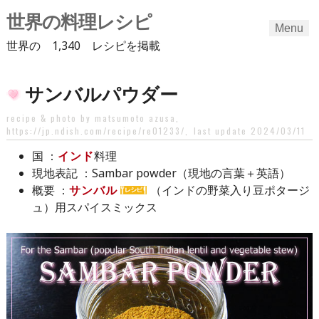
世界の料理レシピ
Menu
世界の 1,340 レシピを掲載
Skip
サンバルパウダー
to
content
recipe & photo by matsumoto azusa,
https://jp.ndish.com/recipe/re01233/
,
last update 2024/03/11
：
インド
料理
国
：Sambar powder（現地の言葉＋英語）
現地表記
：
サンバル
（インドの野菜入り豆ポタージ
概要
ュ）用スパイスミックス