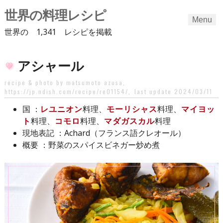
世界の料理レシピ
Menu
世界の 1,341 レシピを掲載
Skip
アシャール
to
content
recipe & photo by matsumoto azusa,
https://jp.ndish.com/recipe/re01154/
,
last update 2024/03/11
：
レユニオン
料理、
モーリシャス
料理、
マイヨッ
国
ト
料理、
コモロ
料理、
マダガスカル
料理
：Achard（フランス語クレオール）
現地表記
：野菜のスパイスビネガー炒め煮
概要