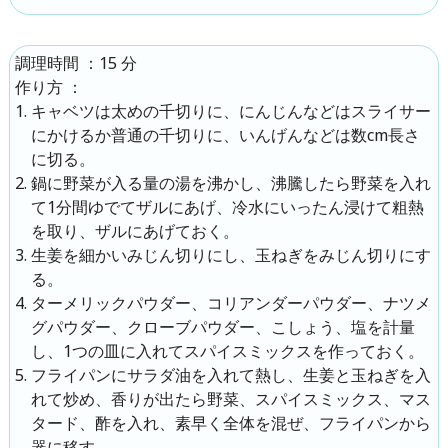
：
15 分
調理時間
：
作り方
キャベツは太めの千切りに、にんじんなどはスライサー
にかけるか普通の千切りに、いんげんなどは数cm長さ
に切る。
鍋に野菜が入る量の湯を沸かし、沸騰したら野菜を入れ
て1分間ゆでてザルにあげ、冷水にいったん浸けて粗熱
を取り、ザルにあげておく。
生姜を細かいみじん切りにし、玉ねぎをみじん切りにす
る。
ターメリックパウダー、コリアンダーパウダー、ナツメ
グパウダー、クローブパウダー、こしょう、塩を計量
し、1つの皿に入れてスパイスミックスを作っておく。
フライパンにサラダ油を入れて熱し、生姜と玉ねぎを入
れて炒め、香りが出たら野菜、スパイスミックス、マス
タード、酢を入れ、素早く全体を混ぜ、フライパンから
器に移す。