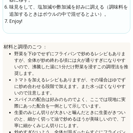
味見をして、塩加減や酢加減を好みに調える（調味料を
追加するときはボウルの中で混ぜるとよい）。
Enjoy!
：
材料と調理のこつ
野菜を下ゆでせずにフライパンで炒めるレシピもありま
すが、全体が炒め終わる頃には火が通りすぎになりやす
いので、沸騰した湯に1分だけ野菜を浸すこの調理法を推
奨します。
トマトを加えるレシピもありますが、その場合はゆでず
に炒め合わせる段階で加えます。また水っぽくなりやす
いので注意します。
スパイスの配合は好みのものでよく、ここでは現地に実
際にあった配合を一例として示しています。
生姜のみじん切りが大きいと噛んだときに生姜がきつい
のと、細かく切って油で炒めるほうが美味しいので、丁
寧に細かくみじん切りにします。
炒めすぎないよう、全体が混ざったらすぐにフライパン