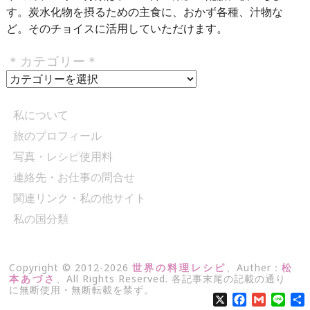
す。炭水化物を摂るための主食に、おかず各種、汁物な
ど。そのチョイスに活用していただけます。
＊カテゴリー＊
＊
カ
テ
私について
ゴ
旅のプロフィール
リ
写真・レシピ使用料
ー
＊
連絡先・お仕事の問合せ
関連リンク・私の他サイト
私の国分類
Copyright © 2012-2026
世界の料理レシピ
、Auther：
松
本あづさ
、All Rights Reserved. 各記事末尾の記載の通り
に無断使用・無断転載を禁ず。
X
Facebook
Gmail
Line