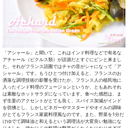
「アシャール」と聞いて、これはインド料理などで有名な
アチャール（ピクルス類）が語源だとすぐにピンと来まし
た。それがフランス語圏ではチャの音がシャになって「ア
シャール」です。もうひとつ付け加えると、フランスのお
洒落な調理技術の影響を受けたか、フランス人の植民地に
入ったインド料理のフュージョンというか、ともあれそれ
は素敵なホットサラダになっています。食べた感想は、ま
ず生姜のアクセントがとても良く、スパイス加減がインド
を彷彿とし、しかしビネガーやマスタードやオイルの調味
がとてもフランス家庭料理風なのです。また、野菜を1分だ
けゆでて調味油と和えるという調理法が大変良い勉強にな
りました。確かにこの料理は野菜がくたくたになりすぎて