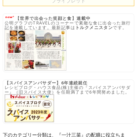
フライブレッド
【世界で出会った笑顔と食】連載中
公明グラフのTRAVELのコーナーで素敵な食に出会った旅行
記を連載しています。最新記事は
トルクメニスタン
です。
【スパイスアンバサダー】6年連続就任
レシピブログ・ハウス食品(株)主催の『スパイスアンバサダ
ー』（旧スパイス大使）を任期満了まで6年間努めました。
下のカテゴリー分類は、『一汁三菜』の配膳に役立ちま