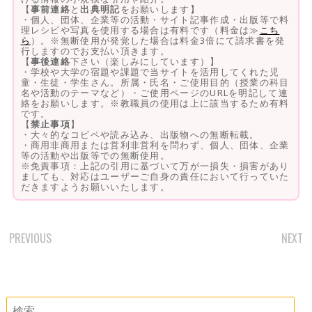
【
事前連絡
と
出典明記
をお願いします】
・個人、団体、企業等の活動・サイト記事作成・出版等で料
理レシピや写真を使用する場合は有料です（料金は≫
こち
ら
）。※無断使用が発覚した場合は料金3倍にて請求書を発
行しますのでお支払い頂きます。
【
事後連絡
下さい（楽しみにしています）】
・学校や大学の宿題や課題で当サイトを活用してくれた児
童・生徒・学生さん。所属・氏名・ご使用目的（授業の科目
名や活動のテーマなど）・ご使用ページのURLを明記して連
絡をお願いします。※教職員の使用は上に該当するため有料
です。
【
禁止事項
】
・大々的なコピペや読み込み、出版物への無断転載。
・商用非商用または営利非営利を問わず、個人、団体、企業
等の活動や出版等での無断使用。
※免責事項：上記の引用に基づいて万が一損失・損害があり
ましても、対応はユーザーご自身の責任において行っていた
だきますようお願いいたします。
PREVIOUS
NEXT
POST
NAVIGATION
検