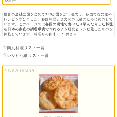
索:
世界の
全独立国
を含めて
249か国
を訪問達成し、各国で食文化や
レシピを学びました。各国料理と食文化の伝播のために努力して
います。このページでは
各国の現地で食べたり学んだりした料理
を日本の家庭の調理環境で作れるよう研究とレシピ化
したものを
掲載しています。料理名の由来TIPS付き☆
国別料理リスト一覧
レシピ記事リスト一覧
＊New recipe