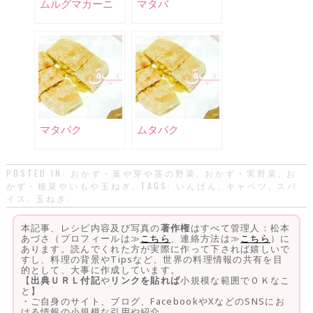
ムルグマカーニ
マタバ
マタバク
ムタバク
POSTED IN:
おかず・葉や芽や茎の野菜
,
おかず・実野菜
,
お
かず・根菜やいもや玉ねぎ
. TAGS:
いんげん
,
キャベツ
,
スパ
イス
,
玉ねぎ
.
本記事、レシピ内容及び写真の
著作権
はすべて管理人：松本
あづさ（プロフィールは≫
こちら
、連絡方法は≫
こちら
）に
あります。読んでくれた方が実際に作って下されば嬉しいで
すし、料理の背景やTipsなど、世界の料理情報の共有を目
的として、大事に作成しています。
【
出典ＵＲＬ付記
や
リンクを貼れば
小規模な範囲でＯＫなこ
と】
・ご自身のサイト、ブログ、FacebookやXなどのSNSにお
ける情報の小規模な引用や紹介。