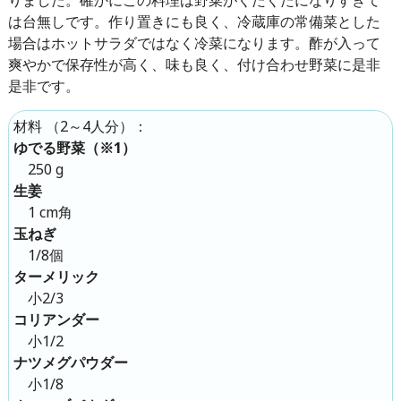
は台無しです。作り置きにも良く、冷蔵庫の常備菜とした
場合はホットサラダではなく冷菜になります。酢が入って
爽やかで保存性が高く、味も良く、付け合わせ野菜に是非
是非です。
（
2～4人分
）：
材料
ゆでる野菜（※1）
250 g
生姜
1 cm角
玉ねぎ
1/8個
ターメリック
小2/3
コリアンダー
小1/2
ナツメグパウダー
小1/8