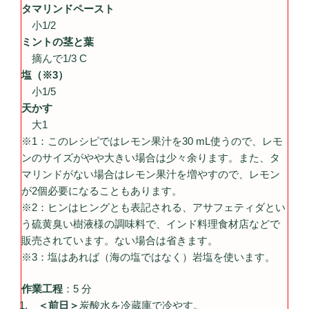
タマリンドペースト
小1/2
ミントの茎と葉
摘んで1/3 C
塩（※3）
小1/5
天かす
大1
※1：このレシピではレモン果汁を30 mL使うので、レモ
ンのサイズがやや大きい場合は少々余ります。また、タ
マリンドがない場合はレモン果汁を増やすので、レモン
が2個必要になることもあります。
※2：ヒンはヒングとも表記される、アサフェティダとい
う硫黄臭い樹液様の調味料で、インド料理食材店などで
販売されています。ない場合は省きます。
※3：塩はあれば（海の塩ではなく）岩塩を使います。
作業工程
：5 分
＜前日＞
炭酸水を冷蔵庫で冷やす。