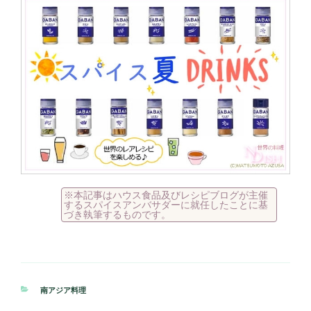
※本記事はハウス食品及びレシピブログが主催
するスパイスアンバサダーに就任したことに基
づき執筆するものです。
カ
南アジア料理
テ