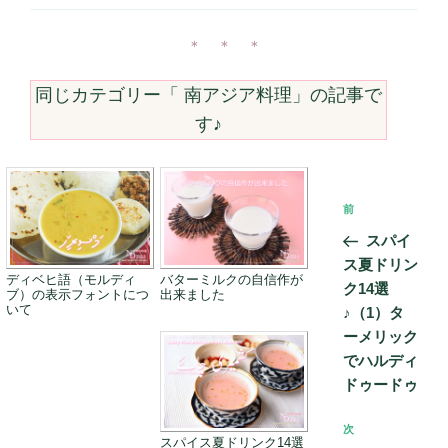
ゴ
リ
ー
＊ ＊ ＊
同じカテゴリー「
南アジア料理
」の記事で
す♪
投
前
前
稿
の
スパイ
ナ
投
ス夏ドリン
ビ
ディベヒ語（モルディ
バターミルクの自信作が
稿
ク14選
ブ）の表示フォントにつ
出来ました
ゲ
いて
♪（1）タ
ー
ーメリック
でハルディ
シ
ドゥードゥ
ョ
ン
次
次
スパイス夏ドリンク14選