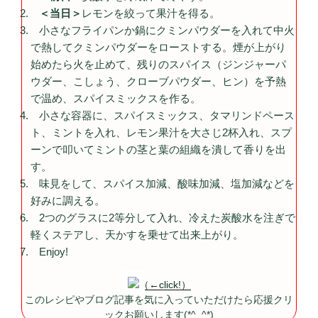
＜当日＞
レモンを絞って果汁を得る。
小さなフライパンか鍋にクミンパウダーを入れて中火
で熱してクミンパウダーをローストする。煙が上がり
始めたら火を止めて、残りのスパイス（ジンジャーパ
ウダー、こしょう、クローブパウダー、ヒン）を予熱
で温め、スパイスミックスを作る。
小さな容器に、スパイスミックス、タマリンドペース
ト、ミントを入れ、レモン果汁を大さじ2杯入れ、スプ
ーンで叩いてミントの茎と葉の組織を潰して香りを出
す。
味見をして、スパイス加減、酸味加減、塩加減などを
好みに調える。
2つのグラスに2等分して入れ、冷えた炭酸水を注ぎで
軽くステアし、天かすを乗せて出来上がり。
Enjoy!
（←click!）
このレシピやブログ記事を気に入っていただけたら応援クリ
ックお願いします(*^_^*)