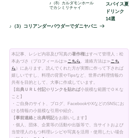
の
♪（8）カルダモンホール
スパイス夏
でカシミリチャイ
投
ドリンク
稿
14選
♪（3）コリアンダーパウダーでダニヤパニ
本記事、レシピ内容及び写真の
著作権
はすべて管理人：松
本あづさ（プロフィールは≫
こちら
、連絡方法は≫
こち
ら
）にあります。読んでくれた方が実際に作って下されば
嬉しいですし、料理の背景やTipsなど、世界の料理情報の
共有を目的として、大事に作成しています。
【
出典ＵＲＬ付記
や
リンクを貼れば
小規模な範囲でＯＫな
こと】
・ご自身のサイト、ブログ、FacebookやXなどのSNSにお
ける情報の小規模な引用や紹介。
【
事前連絡
と
出典明記
をお願いします】
・個人、団体、企業等の活動や出版等で、当サイトおよび
当管理人のもつ料理レシピや写真を活用・使用したい場合