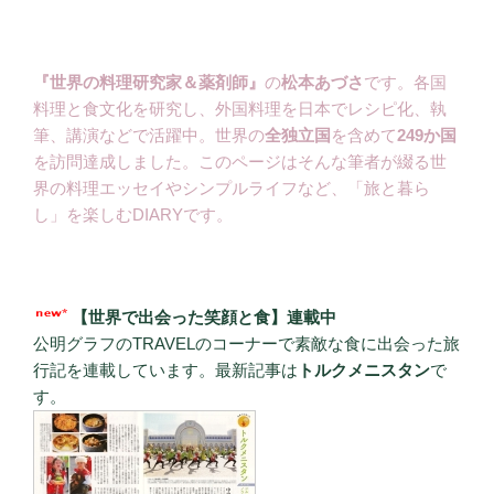
『世界の料理研究家＆薬剤師』
の
松本あづさ
です。各国
料理と食文化を研究し、外国料理を日本でレシピ化、執
筆、講演などで活躍中。世界の
全独立国
を含めて
249か国
を訪問達成しました。このページはそんな筆者が綴る世
界の料理エッセイやシンプルライフなど、「旅と暮ら
し」を楽しむDIARYです。
【世界で出会った笑顔と食】連載中
公明グラフのTRAVELのコーナーで素敵な食に出会った旅
行記を連載しています。最新記事は
トルクメニスタン
で
す。