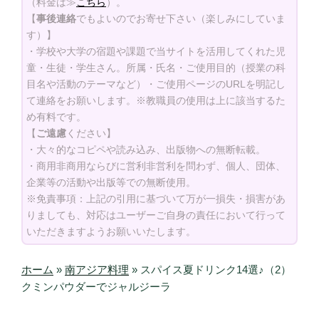
（料金は≫
こちら
）。
【
事後連絡
でもよいのでお寄せ下さい（楽しみにしていま
す）】
・学校や大学の宿題や課題で当サイトを活用してくれた児
童・生徒・学生さん。所属・氏名・ご使用目的（授業の科
目名や活動のテーマなど）・ご使用ページのURLを明記し
て連絡をお願いします。※教職員の使用は上に該当するた
め有料です。
【
ご遠慮
ください】
・大々的なコピペや読み込み、出版物への無断転載。
・商用非商用ならびに営利非営利を問わず、個人、団体、
企業等の活動や出版等での無断使用。
※免責事項：上記の引用に基づいて万が一損失・損害があ
りましても、対応はユーザーご自身の責任において行って
いただきますようお願いいたします。
ホーム
»
南アジア料理
»
スパイス夏ドリンク14選♪（2）
クミンパウダーでジャルジーラ