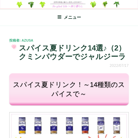
コ
SO-GLAD LIFE～旅と暮らし
世界の料理のエッセイやレシピ、シンプルライフ、楽しい暮らしなどを
ン
綴る、世界248か国を旅した松本あづさのDIARYです
メニュー
テ
ン
ツ
へ
投
投稿者:
AZUSA
稿
スパイス夏ドリンク14選♪（2）
ス
日:
キ
クミンパウダーでジャルジーラ
ッ
2022/07/17
プ
スパイス夏ドリンク！～14種類のス
パイスで～