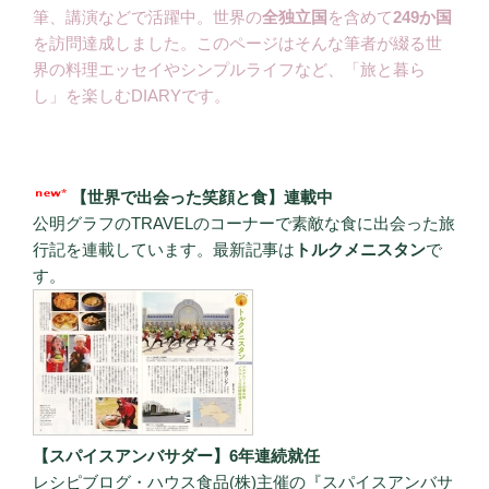
筆、講演などで活躍中。世界の
全独立国
を含めて
249か国
を訪問達成しました。このページはそんな筆者が綴る世
界の料理エッセイやシンプルライフなど、「旅と暮ら
し」を楽しむDIARYです。
【世界で出会った笑顔と食】連載中
公明グラフのTRAVELのコーナーで素敵な食に出会った旅
行記を連載しています。最新記事は
トルクメニスタン
で
す。
【スパイスアンバサダー】6年連続就任
レシピブログ・ハウス食品(株)主催の『スパイスアンバサ