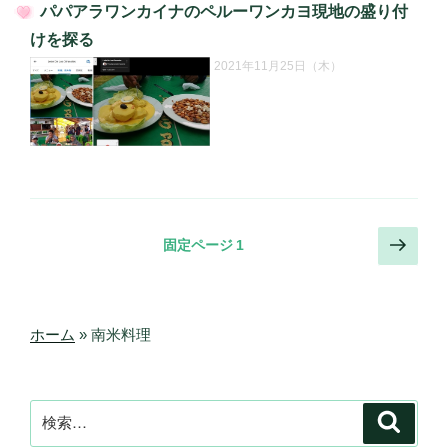
パパアラワンカイナのペルーワンカヨ現地の盛り付
投
けを探る
稿
2021年11月25日（木）
日:
投
次
固定ページ
1
の
稿
ペ
の
ー
ペ
ジ
ホーム
»
南米料理
ー
ジ
送
検
検
索
り
索: