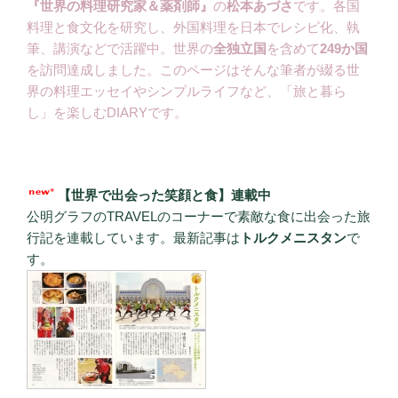
『世界の料理研究家＆薬剤師』
の
松本あづさ
です。各国
料理と食文化を研究し、外国料理を日本でレシピ化、執
筆、講演などで活躍中。世界の
全独立国
を含めて
249か国
を訪問達成しました。このページはそんな筆者が綴る世
界の料理エッセイやシンプルライフなど、「旅と暮ら
し」を楽しむDIARYです。
【世界で出会った笑顔と食】連載中
公明グラフのTRAVELのコーナーで素敵な食に出会った旅
行記を連載しています。最新記事は
トルクメニスタン
で
す。