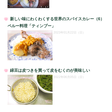
新しい味にわくわくする世界のスパイスカレー（6）
投
ペルー料理「ティンプー」
稿
2023年01月22日（日）
日:
緑豆は皮つきを買って皮をむくのが美味しい
投
2022年06月05日（日）
稿
日: