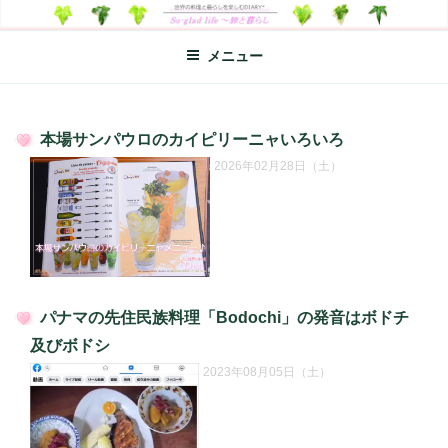
コ
SO-GLAD LIFE～旅と暮らし
世界の料理のエッセイやレシピ、シンプルライフ、楽しい暮らしなどを
ン
綴る、世界248か国を旅した松本あづさのDIARYです
メニュー
テ
ン
ツ
へ
本場サンパウロのカイピリーニャいろいろ
ス
投
2026年02月28日（土）
キ
稿
日:
ッ
プ
パナマの先住民族料理「Bodochi」の発音はボドチ
投
及びボドシ
稿
2023年08月05日（土）
日: