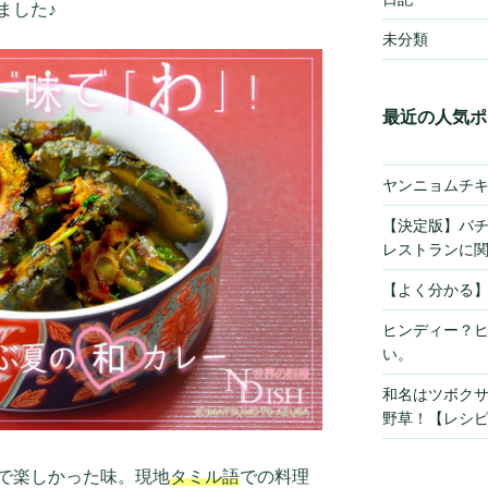
ました♪
未分類
最近の人気ポ
ヤンニョムチ
【決定版】バ
レストランに
【よく分かる
ヒンディー？
い。
和名はツボク
野草！【レシ
で楽しかった味。現地
タミル語
での料理