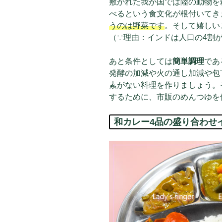
敷かれた我が国では陸の動物を
べるという食文化が根付いてき
うのは野菜です
。そして嬉しい
（∵理由：インドは人口の4割
あと条件としては
簡単調理
であ
発酵の加減や火の通し加減や包
素がない料理を作りましょう。
するために、市販のめんつゆを
和カレー4品の盛り合わせ