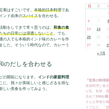
日
月
定着はすごいです。
本格的日本料理
であ
インド由来の
スパイス
を合わせる。
6
7
活動をしてきて常々思うのは、
和食の食
13
14
1
たちの日常には浸透しないこと
。でも、
20
21
2
通の人でも本格的インド味のカレーを作
ました。そういう時代なので、カレーう
27
28
2
« 7月
和のだしを合わせる
ピの開拓になります。
インドの家庭料理
『世界の料理
こに、我々が美味しいと感じざるを得な
各国料理と食
新しい美食を作ってみよう。
ピ化、執筆、
含めて
249か国
そんな筆者が
イフなど、「旅