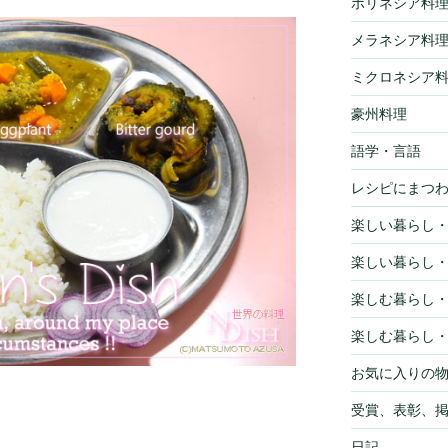
ポリネシア料
メラネシア料
ミクロネシア
豪州料理
語学・言語
レシピにまつ
楽しい暮らし
楽しい暮らし
楽しむ暮らし
楽しむ暮らし
お気に入りの
受賞、表彰、
日記