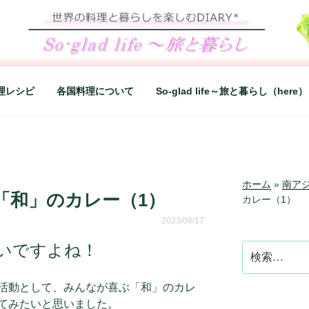
LIFE～旅と暮らし
シンプルライフ、楽しい暮らしなどを綴る、世界248か国を旅
理レシピ
各国料理について
So-glad life～旅と暮らし（here）
ホーム
»
南ア
「和」のカレー（1）
カレー（1）
2023/08/17
いですよね！
検
索:
活動として、みんなが喜ぶ「和」のカレ
てみたいと思いました。