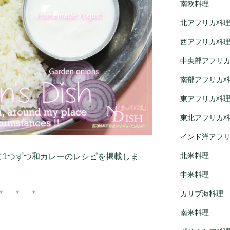
南欧料理
北アフリカ料
西アフリカ料
中央部アフリ
南部アフリカ
東アフリカ料
東北アフリカ
インド洋アフ
北米料理
て1つずつ和カレーのレシピを掲載しま
中米料理
＊ ＊ ＊
カリブ海料理
南米料理