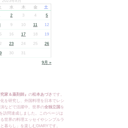
2023年8月
火
水
木
金
土
1
2
3
4
5
8
9
10
11
12
5
16
17
18
19
2
23
24
25
26
9
30
31
9月 »
研究家＆薬剤師』
の
松本あづさ
です。
文化を研究し、外国料理を日本でレシ
講演などで活躍中。世界の
全独立国
を
を訪問達成しました。このページは
綴る世界の料理エッセイやシンプルラ
と暮らし」を楽しむDIARYです。