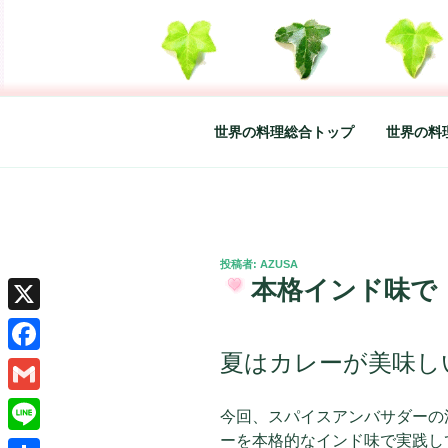
コ
ン
テ
SO-GLAD 
世界の料理のエッセイやレシピ、
ン
ツ
へ
世界の料理総合トップ
世界の料
ス
キ
ッ
プ
投
投稿者:
AZUSA
稿
本格インド味で
日:
X
夏はカレーが美味し
Facebook
Gmail
今回、スパイスアンバサダーの
ーを本格的なインド味で実践し
Line