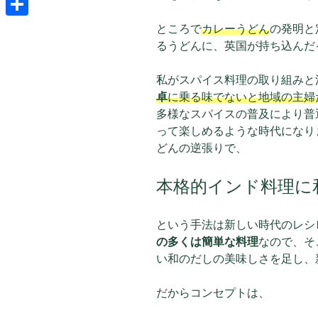
共
ところで
カレーうどん
の発明と
るうどんに、英国が持ち込んだ
有
私がスパイス料理の取り組みと
卓
に乗る味でないと地域の主婦
多様なスパイスの普及により普
って楽しめるような時代になり
どんの逆張りで、
本格的インド料理に
という手法は新しい時代のレシ
の多くは簡単な料理
なので、そ
い和のだしの美味しさを足し、
だからコンセプトは、