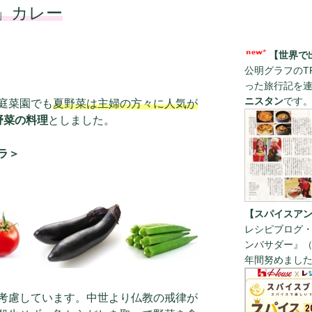
」カレー
【世界で
公明グラフのT
った旅行記を
ニスタン
です
庭菜園でも
夏野菜は主婦の方々に人気が
野菜の料理
としました。
ラ＞
【スパイスアン
レシピブログ・
ンバサダー』（
年間努めまし
考慮しています。中世より仏教の戒律が