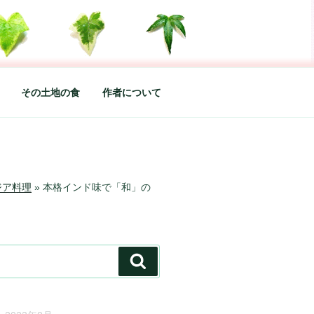
した松本あづさのDIARYです
その土地の食
作者について
ジア料理
»
本格インド味で「和」の
検
索