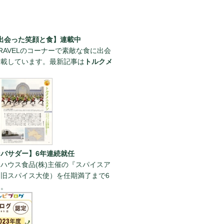
出会った笑顔と食】連載中
RAVELのコーナーで素敵な食に出会
連載しています。最新記事は
トルクメ
。
バサダー】6年連続就任
ハウス食品(株)主催の『スパイスア
旧スパイス大使）を任期満了まで6
た。