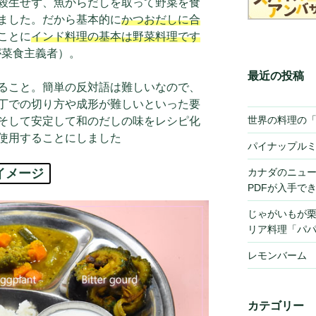
殺生せず、魚からだしを取って野菜を食
ました。だから基本的に
かつおだしに合
ことに
インド料理の基本は野菜料理です
が菜食主義者）。
最近の投稿
ること。簡単の反対語は難しいなので、
丁での切り方や成形が難しいといった要
世界の料理の
そして安定して和のだしの味をレシピ化
使用することにしました
パイナップル
イメージ
カナダのニュ
PDFが入手で
じゃがいもが
リア料理「パ
レモンバーム
カテゴリー