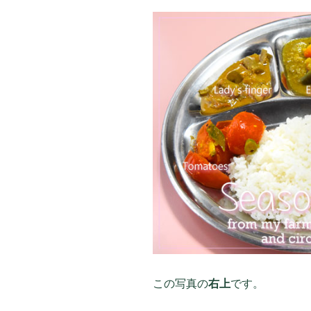
この写真の
右上
です。