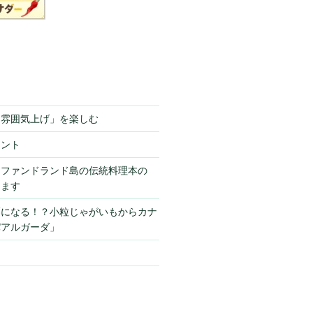
「雰囲気上げ」を楽しむ
ミント
ーファンドランド島の伝統料理本の
きます
栗になる！？小粒じゃがいもからカナ
パアルガーダ」