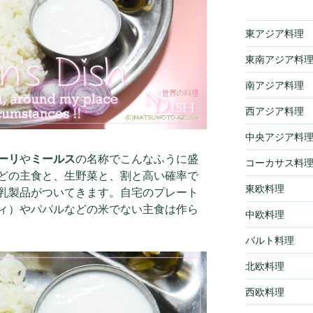
東アジア料理
東南アジア料
南アジア料理
西アジア料理
中央アジア料
ーリ
や
ミールス
の名称でこんなふうに盛
コーカサス料
どの主食と、生野菜と、割と高い確率で
東欧料理
乳製品がついてきます。自宅のプレート
ィ）やパパルなどの米でない主食は作ら
中欧料理
バルト料理
北欧料理
西欧料理