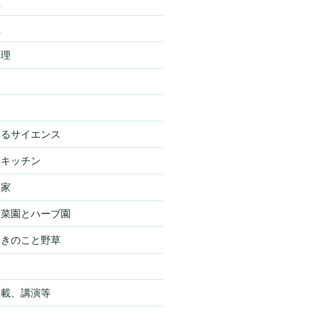
理
理
料理
わるサイエンス
・キッチン
・家
・菜園とハーブ園
・きのこと野草
物
掲載、講演等