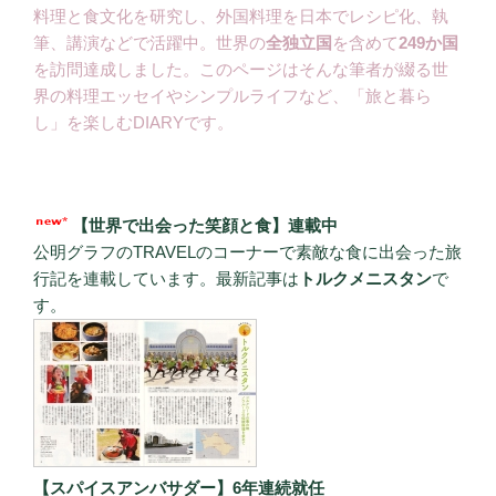
料理と食文化を研究し、外国料理を日本でレシピ化、執
筆、講演などで活躍中。世界の
全独立国
を含めて
249か国
を訪問達成しました。このページはそんな筆者が綴る世
界の料理エッセイやシンプルライフなど、「旅と暮ら
し」を楽しむDIARYです。
【世界で出会った笑顔と食】連載中
公明グラフのTRAVELのコーナーで素敵な食に出会った旅
行記を連載しています。最新記事は
トルクメニスタン
で
す。
【スパイスアンバサダー】6年連続就任