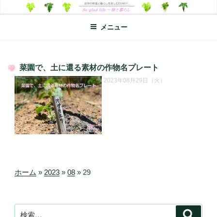
コ
SO-GLAD LIFE～旅と暮らし
世界の料理のエッセイやレシピ、シンプルライフ、楽しい暮らしなどを
ン
綴る、世界248か国を旅した松本あづさのDIARYです
メニュー
テ
ン
ツ
へ
菜園で、土に還る素材の作物名プレート
ス
投
2023年08月29日（火）
キ
稿
日:
ッ
プ
ホーム
»
2023
»
08
»
29
検
検