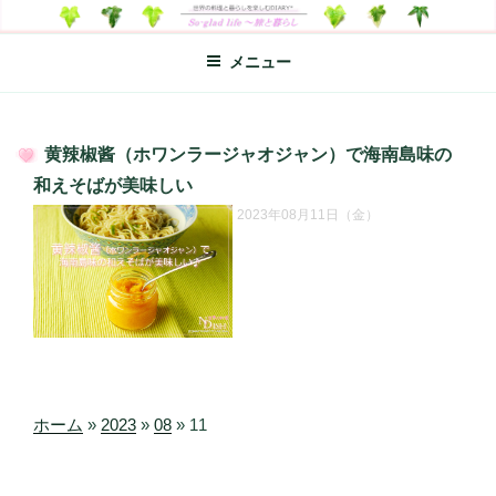
コ
SO-GLAD LIFE～旅と暮らし
世界の料理のエッセイやレシピ、シンプルライフ、楽しい暮らしなどを
ン
綴る、世界248か国を旅した松本あづさのDIARYです
メニュー
テ
ン
ツ
へ
黄辣椒酱（ホワンラージャオジャン）で海南島味の
ス
投
和えそばが美味しい
キ
稿
2023年08月11日（金）
日:
ッ
プ
ホーム
»
2023
»
08
»
11