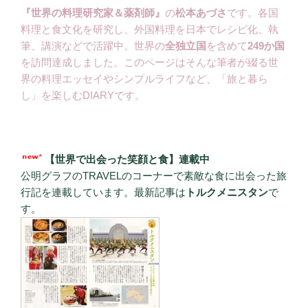
『世界の料理研究家＆薬剤師』
の
松本あづさ
です。各国
料理と食文化を研究し、外国料理を日本でレシピ化、執
筆、講演などで活躍中。世界の
全独立国
を含めて
249か国
を訪問達成しました。このページはそんな筆者が綴る世
界の料理エッセイやシンプルライフなど、「旅と暮ら
し」を楽しむDIARYです。
【世界で出会った笑顔と食】連載中
公明グラフのTRAVELのコーナーで素敵な食に出会った旅
行記を連載しています。最新記事は
トルクメニスタン
で
す。