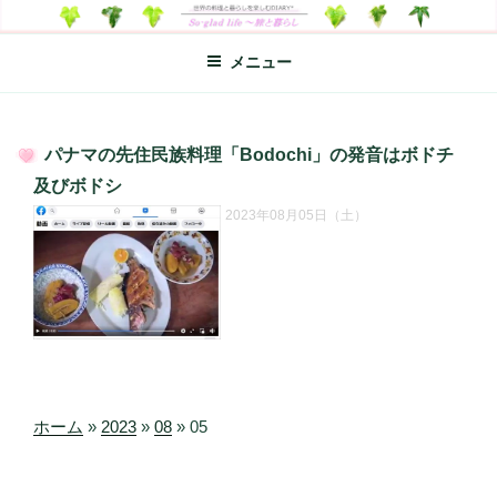
コ
SO-GLAD LIFE～旅と暮らし
世界の料理のエッセイやレシピ、シンプルライフ、楽しい暮らしなどを
ン
綴る、世界248か国を旅した松本あづさのDIARYです
メニュー
テ
ン
ツ
へ
パナマの先住民族料理「Bodochi」の発音はボドチ
ス
投
及びボドシ
キ
稿
2023年08月05日（土）
日:
ッ
プ
ホーム
»
2023
»
08
»
05