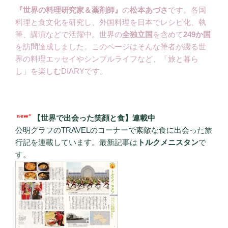
『世界の料理研究家＆薬剤師』
の
松本あづさ
です。各国
料理と食文化を研究し、外国料理を日本でレシピ化、執
筆、講演などで活躍中。世界の
全独立国
を含めて
249か国
を訪問達成しました。このページはそんな筆者が綴る世
界の料理エッセイやシンプルライフなど、「旅と暮ら
し」を楽しむDIARYです。
【世界で出会った笑顔と食】連載中
公明グラフのTRAVELのコーナーで素敵な食に出会った旅
行記を連載しています。最新記事は
トルクメニスタン
で
す。