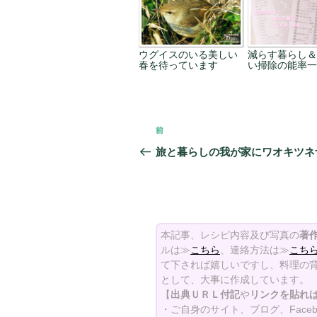
ウグイスのいる美しい
減らす暮らし＆
春を待っています
い掃除の能率一
投
前
前
稿
の
旅と暮らしの我が家にワオキツネ
投
ナ
稿
ビ
ゲ
本記事、レシピ内容及び写真の
著
ー
ルは≫
こちら
、連絡方法は≫
こち
て下されば嬉しいですし、料理の背
シ
として、大事に作成しています。
【
出典ＵＲＬ付記
や
リンクを貼れ
ョ
・ご自身のサイト、ブログ、Face