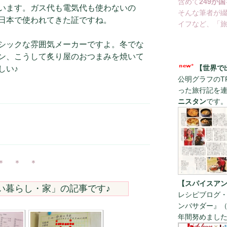
含めて
249か国
います。ガス代も電気代も使わないの
そんな筆者が
日本で使われてきた証ですね。
イフなど、「旅
シックな雰囲気メーカーですよ。冬でな
ン、こうして炙り屋のおつまみを焼いて
【世界で
しい♪
公明グラフのT
った旅行記を
ニスタン
です
＊ ＊ ＊
【スパイスアン
い暮らし・家
」の記事です♪
レシピブログ・
ンバサダー』（
年間努めまし