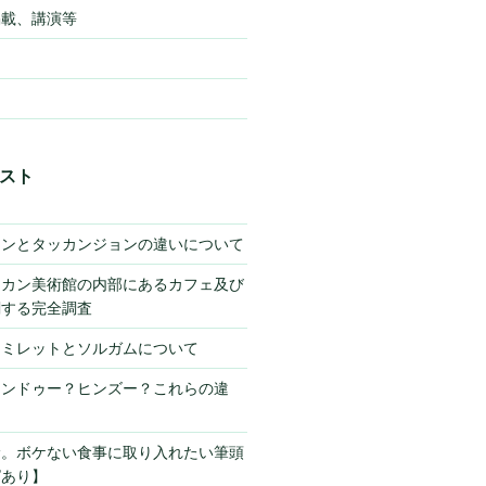
掲載、講演等
スト
キンとタッカンジョンの違いについて
チカン美術館の内部にあるカフェ及び
関する完全調査
】ミレットとソルガムについて
ヒンドゥー？ヒンズー？これらの違
サ。ボケない食事に取り入れたい筆頭
ピあり】