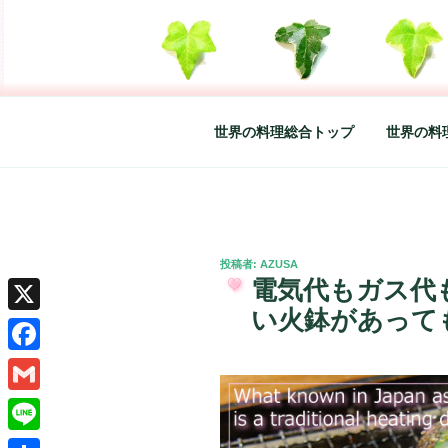
コ
ン
テ
SO-GLAD 
世界の料理のエッセイやレシピ、
ン
ツ
へ
世界の料理総合トップ
世界の料
ス
キ
ッ
プ
投
投稿者:
AZUSA
稿
電気代もガス代
日:
い火鉢があって
X
Facebook
Gmail
Line