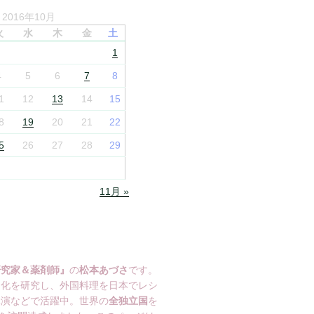
2016年10月
火
水
木
金
土
1
4
5
6
7
8
1
12
13
14
15
8
19
20
21
22
5
26
27
28
29
11月 »
研究家＆薬剤師』
の
松本あづさ
です。
文化を研究し、外国料理を日本でレシ
講演などで活躍中。世界の
全独立国
を