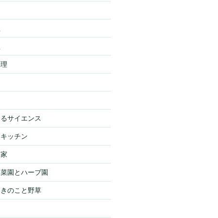
理
理
料理
わるサイエンス
・キッチン
・家
・菜園とハーブ園
・きのこと野草
物