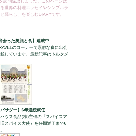
を訪問達成しました。このページは
綴る世界の料理エッセイやシンプルラ
と暮らし」を楽しむDIARYです。
出会った笑顔と食】連載中
RAVELのコーナーで素敵な食に出会
連載しています。最新記事は
トルクメ
。
バサダー】6年連続就任
ハウス食品(株)主催の『スパイスア
旧スパイス大使）を任期満了まで6
た。