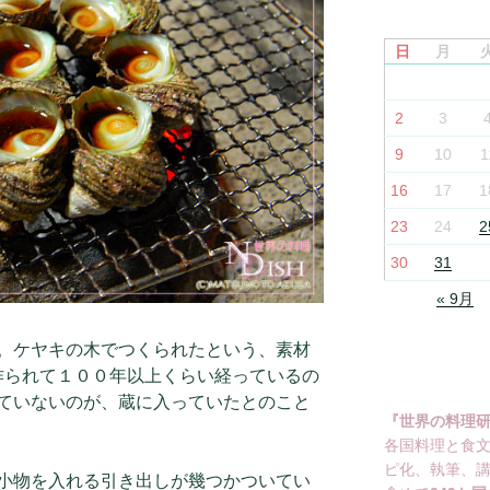
日
月
2
3
9
10
1
16
17
1
23
24
2
30
31
« 9月
。ケヤキの木でつくられたという、素材
作られて１００年以上くらい経っているの
ていないのが、蔵に入っていたとのこと
『世界の料理
各国料理と食
ピ化、執筆、
小物を入れる引き出しが幾つかついてい