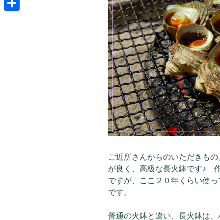
共
有
ご近所さんからのいただきもの
が良く、高級な長火鉢です♪ 
ですが、ここ２０年くらい使っ
です。
普通の火鉢と違い、長火鉢は、