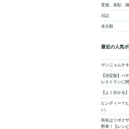
受賞、表彰、
日記
未分類
最近の人気ポ
ヤンニョムチ
【決定版】バ
レストランに
【よく分かる
ヒンディー？
い。
和名はツボク
野草！【レシ