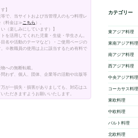
ます】
カテゴリー
版等で、当サイトおよび当管理人のもつ料理レ
合（料金は≫
こちら
）。
さい（楽しみにしています）】
東アジア料理
イトを活用してくれた児童・生徒・学生さん。
科目名や活動のテーマなど）・ご使用ページの
東南アジア料
す。※教職員の使用は上に該当するため有料で
南アジア料理
西アジア料理
版物への無断転載。
を問わず、個人、団体、企業等の活動や出版等
中央アジア料
て万が一損失・損害がありましても、対応はユ
コーカサス料
ていただきますようお願いいたします。
東欧料理
中欧料理
バルト料理
北欧料理