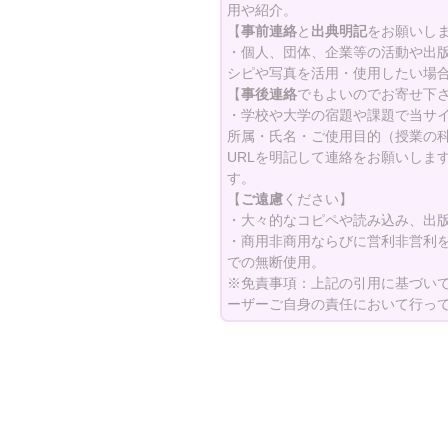
ン
用や紹介。
【
事前連絡
と
出典明記
をお願いし
・個人、団体、企業等の活動や出
シピや写真を活用・使用したい場
【
事後連絡
でもよいのでお寄せ下
・学校や大学の宿題や課題で当サ
所属・氏名・ご使用目的（授業の
URLを明記して連絡をお願いしま
す。
【
ご遠慮
ください】
・大々的なコピペや読み込み、出
・商用非商用ならびに営利非営利
での無断使用。
※免責事項：上記の引用に基づい
ーザーご自身の責任において行っ