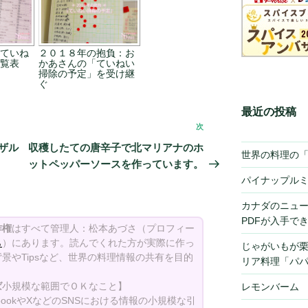
ていね
２０１８年の抱負：お
覧表
かあさんの「ていねい
掃除の予定」を受け継
ぐ
最近の投稿
次
次
の
ザル
収穫したての唐辛子で北マリアナのホ
世界の料理の
投
ットペッパーソースを作っています。
稿
パイナップル
カナダのニュ
PDFが入手で
作権
はすべて管理人：松本あづさ（プロフィー
ら
）にあります。読んでくれた方が実際に作っ
じゃがいもが
景やTipsなど、世界の料理情報の共有を目的
リア料理「パ
ば
小規模な範囲でＯＫなこと】
レモンバーム
bookやXなどのSNSにおける情報の小規模な引