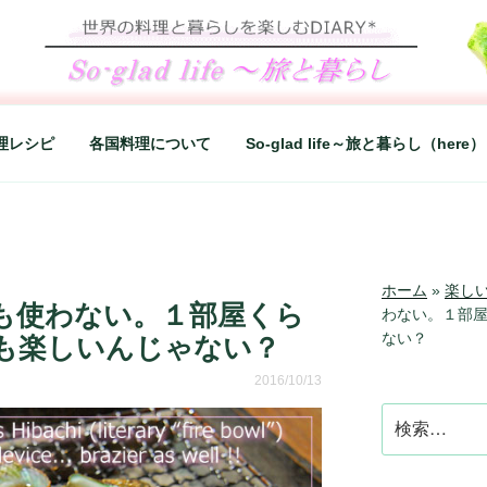
LIFE～旅と暮らし
シンプルライフ、楽しい暮らしなどを綴る、世界248か国を旅
理レシピ
各国料理について
So-glad life～旅と暮らし（here）
ホーム
»
楽し
も使わない。１部屋くら
わない。１部
ない？
も楽しいんじゃない？
2016/10/13
検
索: