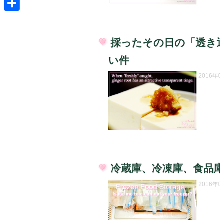
共
有
採ったその日の「透き
投
い件
稿
日:
2016
冷蔵庫、冷凍庫、食品
投
2016
稿
日: