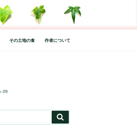
した松本あづさのDIARYです
その土地の食
作者について
»
09
検
索