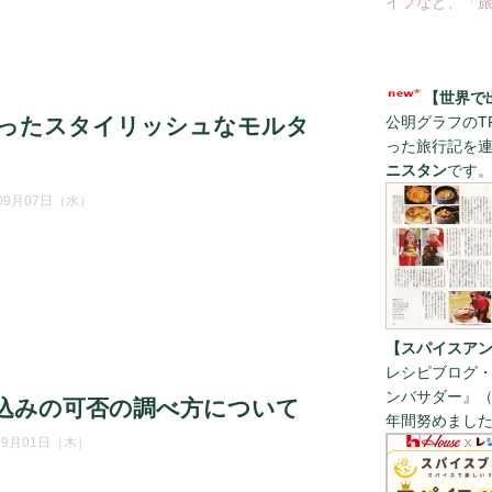
イフなど、「旅
【世界で
公明グラフのT
ったスタイリッシュなモルタ
った旅行記を
ニスタン
です
年09月07日（水）
【スパイスアン
レシピブログ・
ンバサダー』（
込みの可否の調べ方について
年間努めまし
09月01日（木）