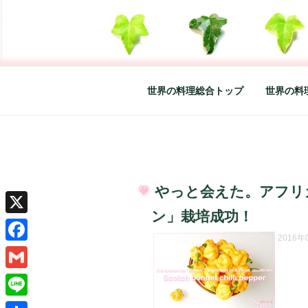
コ
ン
テ
SO-GLAD 
世界の料理のエッセイやレシピ、
ン
ツ
へ
世界の料理総合トップ
世界の料
ス
キ
ッ
プ
やっと会えた。アフリ
投
ン」栽培成功！
稿
X
日:
2016
Facebook
Gmail
Line