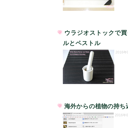
ウラジオストックで買
投
ルとペストル
稿
日:
2016
海外からの植物の持ち
投
2016年
稿
日: