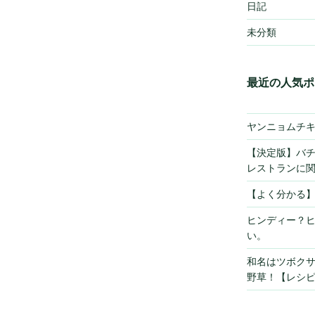
日記
未分類
最近の人気ポ
ヤンニョムチ
【決定版】バ
レストランに
【よく分かる
ヒンディー？
い。
和名はツボク
野草！【レシ