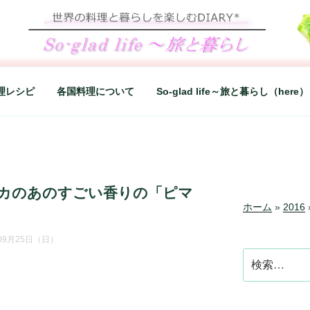
LIFE～旅と暮らし
シンプルライフ、楽しい暮らしなどを綴る、世界248か国を旅
理レシピ
各国料理について
So-glad life～旅と暮らし（here）
カのあのすごい香りの「ピマ
ホーム
»
2016
年09月25日（日）
検
索: