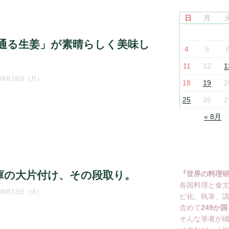
日
月
通る生姜」が素晴らしく美味し
4
5
11
12
1
年09月19日（月）
18
19
2
25
26
2
« 8月
庫の大片付け、その段取り。
『世界の料理
各国料理と食
年09月13日（火）
ピ化、執筆、
含めて
249か国
そんな筆者が