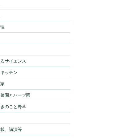
理
理
料理
わるサイエンス
・キッチン
・家
・菜園とハーブ園
・きのこと野草
物
掲載、講演等