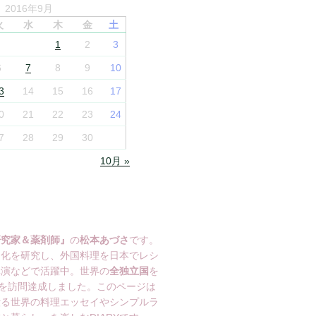
2016年9月
火
水
木
金
土
1
2
3
6
7
8
9
10
3
14
15
16
17
0
21
22
23
24
7
28
29
30
10月 »
研究家＆薬剤師』
の
松本あづさ
です。
文化を研究し、外国料理を日本でレシ
講演などで活躍中。世界の
全独立国
を
を訪問達成しました。このページは
綴る世界の料理エッセイやシンプルラ