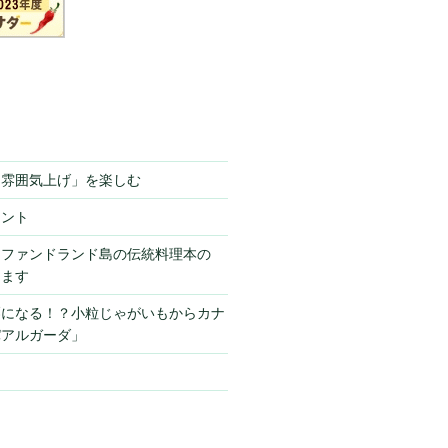
「雰囲気上げ」を楽しむ
ミント
ーファンドランド島の伝統料理本の
きます
栗になる！？小粒じゃがいもからカナ
パアルガーダ」