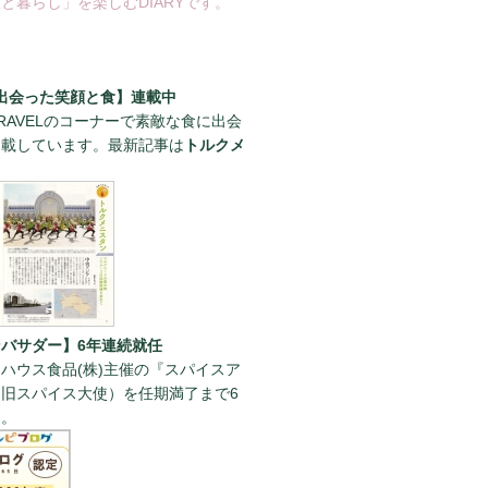
と暮らし」を楽しむDIARYです。
出会った笑顔と食】連載中
RAVELのコーナーで素敵な食に出会
連載しています。最新記事は
トルクメ
。
バサダー】6年連続就任
ハウス食品(株)主催の『スパイスア
旧スパイス大使）を任期満了まで6
た。