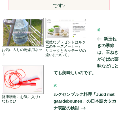
です♪
投
前
前
稿
の
新玉ね
ナ
素敵なプレゼントはルク
投
ぎの季節
エのチーズメーカー♪
ビ
お気に入りの乾燥用ネッ
稿
リコッタとカッテージの
は、玉ねぎ
ト
違いについて。
ゲ
がそばの薬
ー
味などにと
ても美味しいのです。
シ
ョ
次
次
ン
の
ルクセンブルク料理「Judd mat
健康増進にお気に入り♪
投
gaardebounen」の日本語カタカ
なわとび
稿
ナ表記の検討