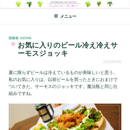
コ
SO-GLAD LIFE～旅と暮らし
世界の料理のエッセイやレシピ、シンプルライフ、楽しい暮らしなどを
ン
綴る、世界248か国を旅した松本あづさのDIARYです
メニュー
テ
ン
ツ
へ
投
投稿者:
AZUSA
稿
お気に入りのビール冷え冷えサ
ス
日:
キ
ーモスジョッキ
ッ
2022/05/30
プ
夏に限らずビールは冷えているものが美味しいと思う。
私のお気に入りは、以前ビールを買ったときにおまけで
ついてきた、サーモスのジョッキです。魔法瓶と同じ仕
組みですね。