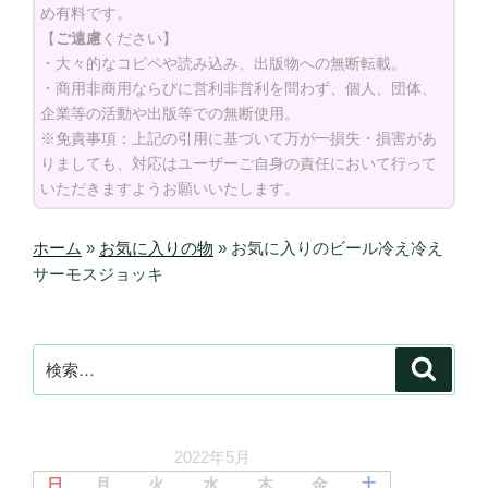
め有料です。
【
ご遠慮
ください】
・大々的なコピペや読み込み、出版物への無断転載。
・商用非商用ならびに営利非営利を問わず、個人、団体、
企業等の活動や出版等での無断使用。
※免責事項：上記の引用に基づいて万が一損失・損害があ
りましても、対応はユーザーご自身の責任において行って
いただきますようお願いいたします。
ホーム
»
お気に入りの物
»
お気に入りのビール冷え冷え
サーモスジョッキ
検
検
索
索:
2022年5月
日
月
火
水
木
金
土