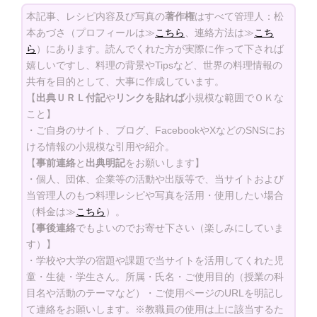
本記事、レシピ内容及び写真の
著作権
はすべて管理人：松
本あづさ（プロフィールは≫
こちら
、連絡方法は≫
こち
ら
）にあります。読んでくれた方が実際に作って下されば
嬉しいですし、料理の背景やTipsなど、世界の料理情報の
共有を目的として、大事に作成しています。
【
出典ＵＲＬ付記
や
リンクを貼れば
小規模な範囲でＯＫな
こと】
・ご自身のサイト、ブログ、FacebookやXなどのSNSにお
ける情報の小規模な引用や紹介。
【
事前連絡
と
出典明記
をお願いします】
・個人、団体、企業等の活動や出版等で、当サイトおよび
当管理人のもつ料理レシピや写真を活用・使用したい場合
（料金は≫
こちら
）。
【
事後連絡
でもよいのでお寄せ下さい（楽しみにしていま
す）】
・学校や大学の宿題や課題で当サイトを活用してくれた児
童・生徒・学生さん。所属・氏名・ご使用目的（授業の科
目名や活動のテーマなど）・ご使用ページのURLを明記し
て連絡をお願いします。※教職員の使用は上に該当するた