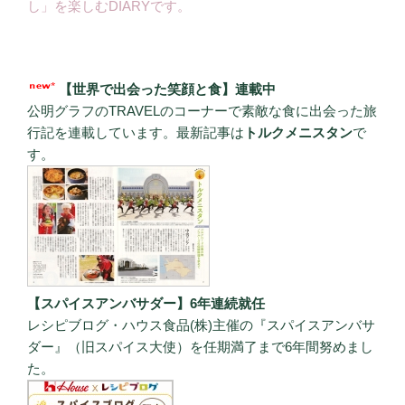
し」を楽しむDIARYです。
【世界で出会った笑顔と食】連載中
公明グラフのTRAVELのコーナーで素敵な食に出会った旅
行記を連載しています。最新記事は
トルクメニスタン
で
す。
【スパイスアンバサダー】6年連続就任
レシピブログ・ハウス食品(株)主催の『スパイスアンバサ
ダー』（旧スパイス大使）を任期満了まで6年間努めまし
た。