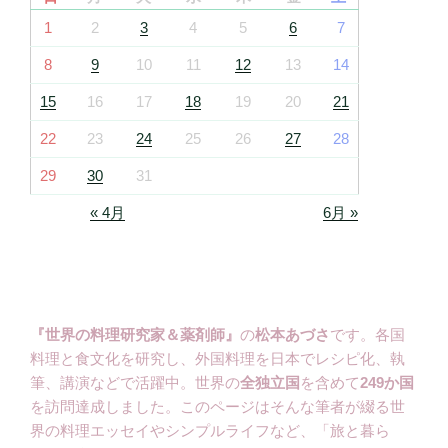
1
2
3
4
5
6
7
8
9
10
11
12
13
14
15
16
17
18
19
20
21
22
23
24
25
26
27
28
29
30
31
« 4月
6月 »
『世界の料理研究家＆薬剤師』
の
松本あづさ
です。各国
料理と食文化を研究し、外国料理を日本でレシピ化、執
筆、講演などで活躍中。世界の
全独立国
を含めて
249か国
を訪問達成しました。このページはそんな筆者が綴る世
界の料理エッセイやシンプルライフなど、「旅と暮ら