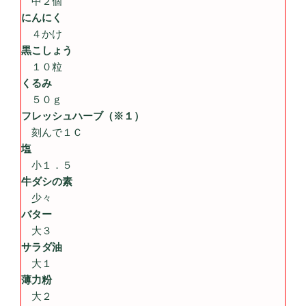
中２個
にんにく
４かけ
黒こしょう
１０粒
くるみ
５０ｇ
フレッシュハーブ（※１）
刻んで１Ｃ
塩
小１．５
牛ダシの素
少々
バター
大３
サラダ油
大１
薄力粉
大２