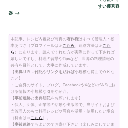
稿
すい優秀容
器
本記事、レシピ内容及び写真の
著作権
はすべて管理人：松
本あづさ（プロフィールは≫
こちら
、連絡方法は≫
こち
ら
）にあります。読んでくれた方が実際に作って下されば
嬉しいですし、料理の背景やTipsなど、世界の料理情報の
共有を目的として、大事に作成しています。
【
出典ＵＲＬ付記
や
リンクを貼れば
小規模な範囲でＯＫな
こと】
・ご自身のサイト、ブログ、FacebookやXなどのSNSにお
ける情報の小規模な引用や紹介。
【
事前連絡
と
出典明記
をお願いします】
・個人、団体、企業等の活動や出版等で、当サイトおよび
当管理人のもつ料理レシピや写真を活用・使用したい場合
（料金は≫
こちら
）。
【
事後連絡
でもよいのでお寄せ下さい（楽しみにしていま