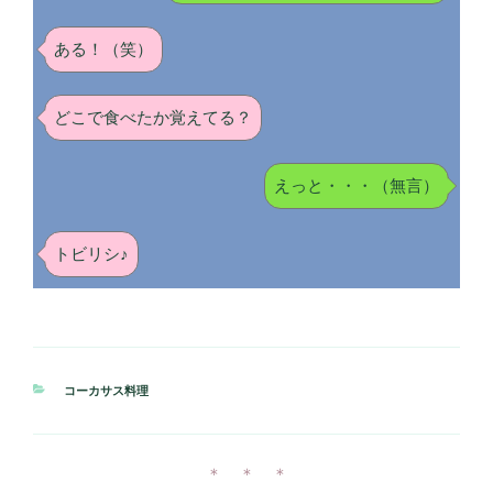
ある！（笑）
どこで食べたか覚えてる？
えっと・・・（無言）
トビリシ♪
カ
コーカサス料理
テ
ゴ
リ
ー
＊ ＊ ＊