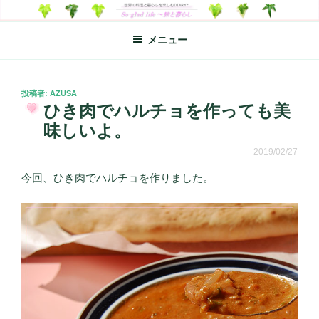
コ
SO-GLAD LIFE～旅と暮らし
世界の料理のエッセイやレシピ、シンプルライフ、楽しい暮らしなどを
ン
綴る、世界248か国を旅した松本あづさのDIARYです
メニュー
テ
ン
ツ
へ
投
投稿者:
AZUSA
稿
ひき肉でハルチョを作っても美
ス
日:
キ
味しいよ。
ッ
2019/02/27
プ
今回、ひき肉でハルチョを作りました。