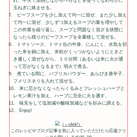
れ、中火で加熱しながらへらなどを使ってなめらかに
玉ねぎに絡ませる。
ビーフスープを少し加えて均一に混ぜ、また少し加え
て均一に混ぜ、少しずつ加えるスープの量を増やして
この作業を繰り返し、スープと問題なく混ざる状態に
なったら残りのビーフスープを全量移して混ぜる。
トマトソース、トマト缶の中身、にんにく、水気を切
った米を鍋に加え、米粒がくっつかないようにときど
き優しく混ぜながら、１０分間（あるいは米に火が通
って芯がなくなるまで）弱火で煮る。
煮ている間に、パプリカパウダー、あらびき唐辛子、
フメリスネリを入れて混ぜる。
米に芯がなくなったらくるみとフレッシュハーブと
レモン果汁を加え、ハーブに完全に火を通す。
味見をして塩加減や酸味加減などを好みに調える。
Enjoy!
（←click!）
このレシピやブログ記事を気に入っていただけたら応援クリ