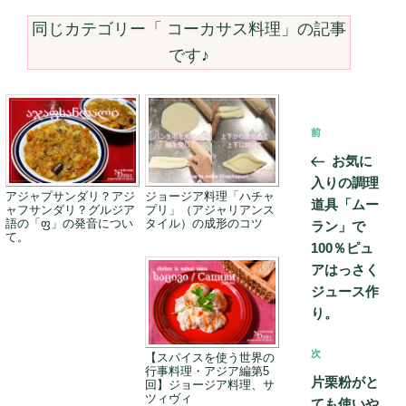
同じカテゴリー「
コーカサス料理
」の記事
です♪
投
前
前
稿
の
お気に
ナ
投
入りの調理
ビ
アジャプサンダリ？アジ
ジョージア料理「ハチャ
稿
道具「ムー
ャフサンダリ？グルジア
プリ」（アジャリアンス
ゲ
語の「ფ」の発音につい
タイル）の成形のコツ
ラン」で
て。
ー
100％ピュ
アはっさく
シ
ジュース作
ョ
り。
ン
次
次
【スパイスを使う世界の
行事料理・アジア編第5
の
片栗粉がと
回】ジョージア料理、サ
投
ツィヴィ
ても使いや