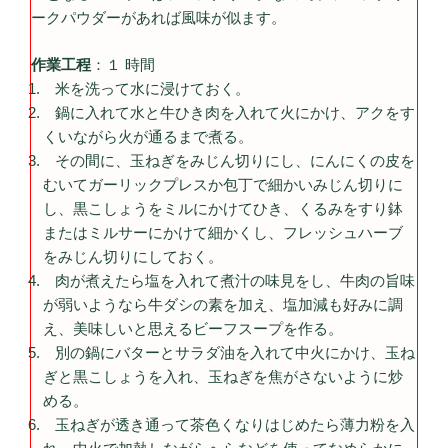
ークパウダーがあれば風味が似ます。
作業工程
：１ 時間
米を洗って水に浸けておく。
鍋に入れて水と牛ひき肉を入れて火にかけ、アクをす
くいながら火が通るまで煮る。
その間に、玉ねぎをみじん切りにし、にんにくの皮を
むいてガーリックプレスか包丁で細かいみじん切りに
し、黒こしょうをミルにかけてひき、くるみをすり鉢
またはミルサーにかけて細かくし、フレッシュハーブ
をみじん切りにしておく。
肉が煮えたら塩を入れて煮汁の味見をし、牛肉の旨味
が弱いようなら牛ダシの素を加え、塩加減も好みに調
え、美味しいと思えるビーフスープを作る。
別の鍋にバターとサラダ油を入れて中火にかけ、玉ね
ぎと黒こしょうを入れ、玉ねぎを焦がさないように炒
める。
玉ねぎが透き通って茶色くなりはじめたら薄力粉を入