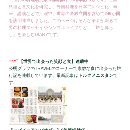
料理と食文化を研究し、外国料理を日本でレシピ化、執
筆、講演などで活躍中。世界の
全独立国
を含めて
249か国
を訪問達成しました。このページはそんな筆者が綴る世
界の料理エッセイやシンプルライフなど、「旅と暮ら
し」を楽しむDIARYです。
【世界で出会った笑顔と食】連載中
公明グラフのTRAVELのコーナーで素敵な食に出会った旅
行記を連載しています。最新記事は
トルクメニスタン
で
す。