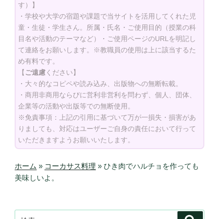
す）】
・学校や大学の宿題や課題で当サイトを活用してくれた児
童・生徒・学生さん。所属・氏名・ご使用目的（授業の科
目名や活動のテーマなど）・ご使用ページのURLを明記し
て連絡をお願いします。※教職員の使用は上に該当するた
め有料です。
【
ご遠慮
ください】
・大々的なコピペや読み込み、出版物への無断転載。
・商用非商用ならびに営利非営利を問わず、個人、団体、
企業等の活動や出版等での無断使用。
※免責事項：上記の引用に基づいて万が一損失・損害があ
りましても、対応はユーザーご自身の責任において行って
いただきますようお願いいたします。
ホーム
»
コーカサス料理
»
ひき肉でハルチョを作っても
美味しいよ。
検
検