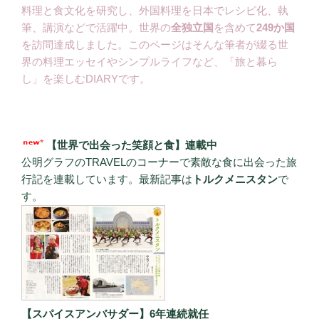
料理と食文化を研究し、外国料理を日本でレシピ化、執
筆、講演などで活躍中。世界の
全独立国
を含めて
249か国
を訪問達成しました。このページはそんな筆者が綴る世
界の料理エッセイやシンプルライフなど、「旅と暮ら
し」を楽しむDIARYです。
【世界で出会った笑顔と食】連載中
公明グラフのTRAVELのコーナーで素敵な食に出会った旅
行記を連載しています。最新記事は
トルクメニスタン
で
す。
【スパイスアンバサダー】6年連続就任