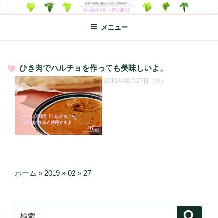
コ
SO-GLAD LIFE～旅と暮らし
世界の料理のエッセイやレシピ、シンプルライフ、楽しい暮らしなどを
ン
綴る、世界248か国を旅した松本あづさのDIARYです
メニュー
テ
ン
ツ
へ
ひき肉でハルチョを作っても美味しいよ。
ス
投
2019年02月27日（水）
キ
稿
日:
ッ
プ
ホーム
»
2019
»
02
»
27
検
検