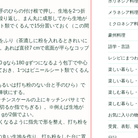
ポリネシア料
手のひらの付け根で押し、生地を2つ折
メラネシア料
回繰り返し、まん丸に成形してから生地が
ミクロネシア
ト類でくるんで15分置いておく（この間
豪州料理
をふり（茶漉しに粉を入れるときれいに
語学・言語
。あれば直径7 cmで底面が平らなコップ
レシピにまつ
 gなら180 gずつになるよう包丁で中心
楽しい暮らし
ておき、1つはビニールシート類でくるん
楽しい暮らし
あるいは打ち粉のない台と手のひら）で
の棒状にする。
楽しむ暮らし
キッチンスケールの上にキッチンバサミで
楽しむ暮らし
切るか指でちぎる）。※例えば生地が
と9 gが2個でよい。
お気に入りの
くなるように指先で形を整え、打ち粉を
受賞、表彰、
の丸い生地を作り、打ち粉をした台に置
日記