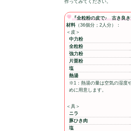
作ってみてください。
『全粒粉の皮で♪ 古き良
材料
（36個分；2人分）：
＜皮＞
中力粉
全粒粉
強力粉
片栗粉
塩
熱湯
※1：熱湯の量は空気の湿度
めに用意します。
＜具＞
ニラ
豚ひき肉
塩