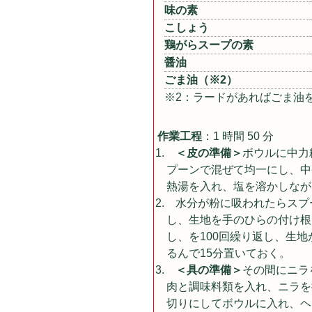
味の素
こしょう
鶏がらスープの素
醤油
ごま油（※2）
※2：ラードがあればごま油
作業工程
：1 時間 50 分
＜皮の準備＞
ボウルに中力
プーンで混ぜて均一にし、中
熱湯を入れ、塩を溶かしなが
水分が粉に吸われたらスプ
し、生地を手のひらの付け根
し、を100回繰り返し、生
るんで15分置いておく。
＜具の準備＞
その間にニラ
肉と調味料類を入れ、ニラを
切りにしてボウルに入れ、ヘ