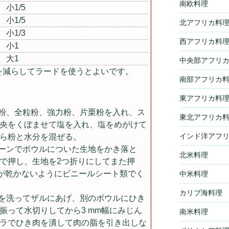
南欧料理
小1/5
小1/5
北アフリカ料
小1/3
西アフリカ料
小1
大1
中央部アフリ
を減らしてラードを使うとよいです。
南部アフリカ
東アフリカ料
粉、全粒粉、強力粉、片栗粉を入れ、ス
東北アフリカ
央をくぼませて塩を入れ、塩をめがけて
インド洋アフ
ら粉と水分を混ぜる。
ーンでボウルについた生地をかき落と
北米料理
で押し、生地を2つ折りにしてまた押
地が乾かないようにビニールシート類でく
中米料理
カリブ海料理
を洗ってザルにあげ、別のボウルにひき
振って水切りしてから3 mm幅にみじん
南米料理
ラでひき肉を潰して肉の脂を引き出しな