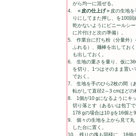
がら均一に混ぜる。
＜皮の仕上げ＞
皮の生地を
りにしてまた押し、を100
乾かないようにビニールシー
に片付けと次の準備）。
作業台に打ち粉（分量外）
ふれる）、麺棒を出しておく
も出しておく。
生地の重さを量り、仮に360
を切り、1つはそのまま置い
でおく。
生地を手のひら2枚の間（
転がして直径2～3 cmほど
1個が10 gになるように
切り落とす（あるいは包丁で
178 gの場合は10 gを16個
個々の生地を上から見て丸
した台に置く。
残りの塊も同様に、18個