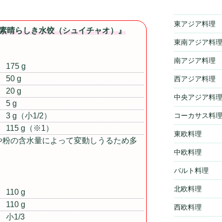
東アジア料理
き素晴らしき水饺（シュイチャオ）』
東南アジア料
南アジア料理
175 g
50 g
西アジア料理
20 g
中央アジア料
5 g
3 g（小1/2）
コーカサス料
115 g（※1）
東欧料理
や粉の含水量によって変動しうるため多
中欧料理
バルト料理
北欧料理
110 g
110 g
西欧料理
小1/3