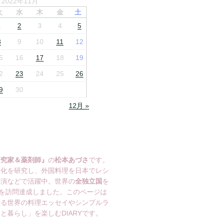
2022年11月
火
水
木
金
土
1
2
3
4
5
8
9
10
11
12
5
16
17
18
19
2
23
24
25
26
9
30
12月 »
研究家＆薬剤師』
の
松本あづさ
です。
文化を研究し、外国料理を日本でレシ
講演などで活躍中。世界の
全独立国
を
を訪問達成しました。このページは
綴る世界の料理エッセイやシンプルラ
と暮らし」を楽しむDIARYです。