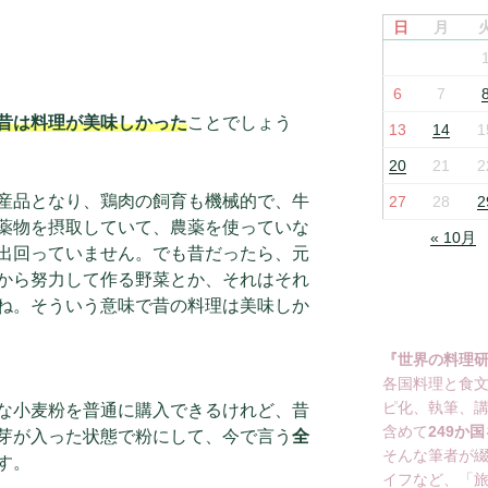
日
月
6
7
昔は料理が美味しかった
ことでしょう
13
14
1
20
21
2
産品となり、鶏肉の飼育も機械的で、牛
27
28
2
薬物を摂取していて、農薬を使っていな
« 10月
出回っていません。でも昔だったら、元
から努力して作る野菜とか、それはそれ
ね。そういう意味で昔の料理は美味しか
『世界の料理
各国料理と食
ピ化、執筆、
な小麦粉を普通に購入できるけれど、昔
含めて
249か国
芽が入った状態で粉にして、今で言う
全
そんな筆者が
す。
イフなど、「旅