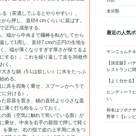
未分類
ふる（茶漉しでふるとやりやすい）。
から押し、直径4 cmくらいに延ばす。
で正円に成形する。
最近の人気ポ
ら、端から中央まで麺棒を転がしてから
して1周し、直径7 cmの正円の生地を
く、端が薄くなりすぎず厚さが保てるよ
ヤンニョムチ
にする）。これを繰り返して皮を36枚作
【決定版】バ
おく。
レストランに
大きな鍋（5 Lは欲しい）に水をたっぷ
始める。
【よく分かる
皿に具を四角く乗せ、スプーンかヘラで
ヒンディー？
などに分ける）。
い。
った容器を置き、鍋の直径より小さな皿
に薄く打ち粉をふっておく。
和名はツボク
上の面（空気に触れて乾いている面）が
野草！【レシ
に乗せ、中央を右手の親指で押して軽く
1）を乗せ、右の指で皮の上半周に水をつ