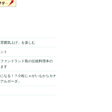
「雰囲気上げ」を楽しむ
ミント
ーファンドランド島の伝統料理本の
きます
栗になる！？小粒じゃがいもからカナ
パアルガーダ」