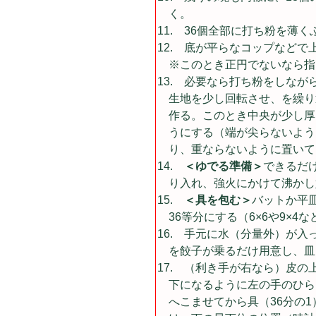
く。
36個全部に打ち粉を薄く
底が平らなコップなどで上
※このとき正円でないなら指
必要なら打ち粉をしなが
生地を少し回転させ、を繰り返
作る。このとき中央が少し厚
うにする（端が尖らないよう
り、重ならないように置いて
＜ゆでる準備＞
できるだけ
り入れ、強火にかけて沸かし
＜具を包む＞
バットか平
36等分にする（6×6や9×4
手元に水（分量外）が入
を餃子が乗るだけ用意し、皿
（利き手が右なら）皮の
下になるように左の手のひら
へこませてから具（36分の