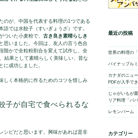
たのが、中国を代表する料理の1つである
本語では水餃子（すいぎょうざ）です。
最近の投稿
がついた小麦粉で、
古き良き素晴らしき
と思いました。今回は、友人の言う色合
段階かで全粒粉割合を変えて試作し、全
世界の料理の
し、結果として素晴らしく美味しい、昔な
パイナップル
とに成功しました。
カナダのニュ
味しく本格的に作るためのコツを惜しみ
PDFが入手で
じゃがいもが
リア料理「パ
餃子が自宅で食べられるな
レモンバーム
レシピだと思います。興味があれば是非
カテゴリー