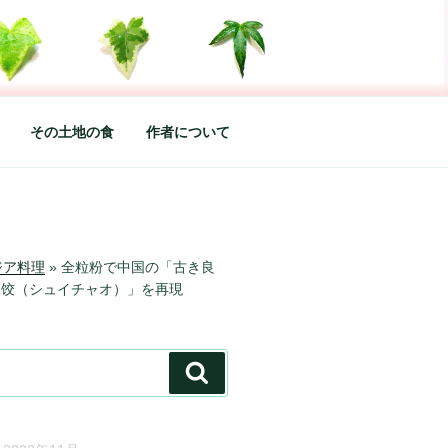
した松本あづさのDIARYです
その土地の食
作者について
ジア料理
»
全粒粉で中国の「古き良
水饺（シュイチャオ）」を再現
検
索