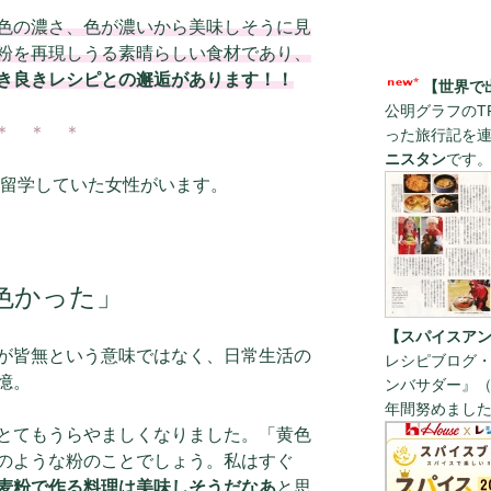
色の濃さ、色が濃いから美味しそうに見
粉を再現しうる素晴らしい食材であり、
き良きレシピとの邂逅があります！！
【世界で
公明グラフのT
＊ ＊ ＊
った旅行記を
ニスタン
です
に留学していた女性がいます。
色かった」
【スパイスアン
が皆無という意味ではなく、日常生活の
レシピブログ・
憶。
ンバサダー』（
年間努めまし
とてもうらやましくなりました。「黄色
のような粉のことでしょう。私はすぐ
麦粉で作る料理は美味しそうだなあ
と思