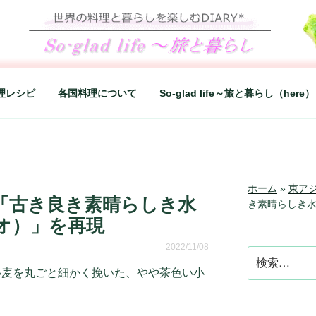
LIFE～旅と暮らし
シンプルライフ、楽しい暮らしなどを綴る、世界248か国を旅
理レシピ
各国料理について
So-glad life～旅と暮らし（here）
ホーム
»
東ア
「古き良き素晴らしき水
き素晴らしき
オ）」を再現
2022/11/08
検
索:
小麦を丸ごと細かく挽いた、やや茶色い小
。