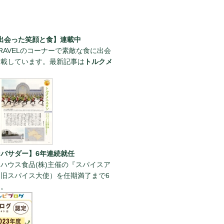
出会った笑顔と食】連載中
RAVELのコーナーで素敵な食に出会
連載しています。最新記事は
トルクメ
。
バサダー】6年連続就任
ハウス食品(株)主催の『スパイスア
旧スパイス大使）を任期満了まで6
た。