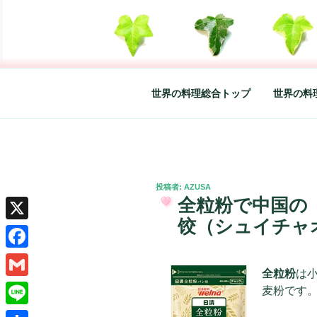
コ
ン
テ
SO-GLAD 
世界の料理のエッセイやレシピ、
ン
ツ
へ
世界の料理総合トップ
世界の料
ス
キ
ッ
プ
投
投稿者:
AZUSA
稿
全粒粉で中国の
日:
饺（シュイチャ
X
Facebook
全粒粉
は
Gmail
麦粉です
Line