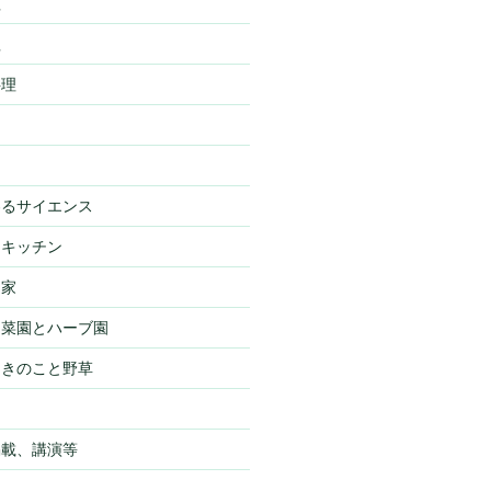
理
理
料理
わるサイエンス
・キッチン
・家
・菜園とハーブ園
・きのこと野草
物
掲載、講演等