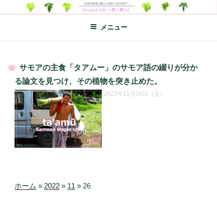
コ
SO-GLAD LIFE～旅と暮らし
世界の料理のエッセイやレシピ、シンプルライフ、楽しい暮らしなどを
ン
綴る、世界248か国を旅した松本あづさのDIARYです
メニュー
テ
ン
ツ
へ
サモアの主食「タアムー」のサモア語の綴りが分か
ス
投
る論文を見つけ、その植物を突き止めた。
キ
稿
2022年11月26日（土）
日:
ッ
プ
ホーム
»
2022
»
11
»
26