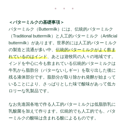
＊ ＊ ＊
＜バターミルクの基礎事項＞
バターミルク（Buttermilk）には、伝統的バターミルク
（Traditional buttermilk）と人工的バターミルク（Artificial
buttermilk）があります。世界的には人工的バターミルク
の製造と流通が多い中、
伝統的バターミルクがよく飲ま
れているのはインド
、あとは遊牧民の人々の地域です。
インドを中心に今も飲まれている伝統的バターミルクは
牛乳から脂肪分（バターないしギー）を取り出した後に
残る液体部分です。脂肪分が取り除かれ発酵が始まって
いることにより、さっぱりとした味で酸味があって低カ
ロリーな乳製品です。
なお先進国各地で作る人工的バターミルクは低脂肪乳に
乳酸菌を加えて作ります。伝統的でも人工的でも、バタ
ーミルクの酸味は含まれる酸によるものです。