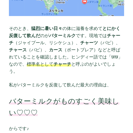
そのとき、
猛烈に暑い日々
の体に滋養を求めて
とにかく
反復して飲んだ
のが
バターミルク
です。現地では
チャー
チ
（ジャイプール、リシケシュ）、
チャーツ
（バピ）、
チャース
（バピ）、
カース
（ポートブレア）などと呼ば
れていることを確認しました。ヒンディー語では「छाछ」
なので、
標準名として
チャーチ
と呼ぶのがよいでしょ
う。
私がバターミルクを反復して飲んだ最大の理由は、
バターミルクがものすごく美味し
い♡♡♡
からです♪