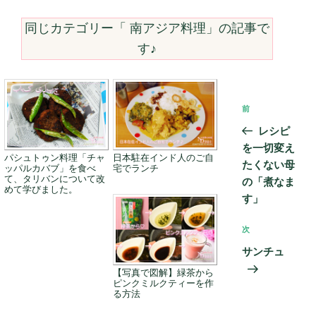
同じカテゴリー「
南アジア料理
」の記事で
す♪
投
前
前
稿
の
レシピ
ナ
投
を一切変え
ビ
パシュトゥン料理「チャ
日本駐在インド人のご自
稿
たくない母
ッパルカバブ」を食べ
宅でランチ
ゲ
て、タリバンについて改
の「煮なま
めて学びました。
ー
す」
シ
次
次
ョ
の
サンチュ
ン
投
【写真で図解】緑茶から
稿
ピンクミルクティーを作
る方法