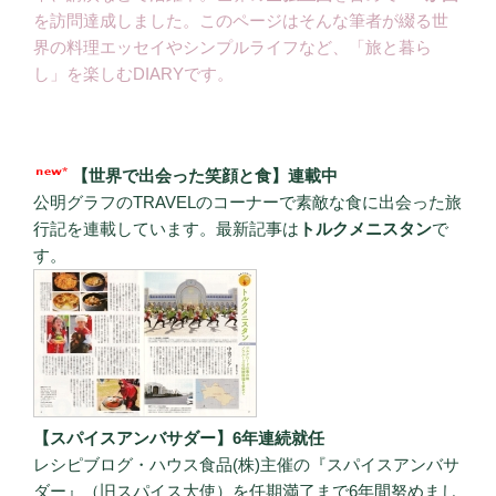
を訪問達成しました。このページはそんな筆者が綴る世
界の料理エッセイやシンプルライフなど、「旅と暮ら
し」を楽しむDIARYです。
【世界で出会った笑顔と食】連載中
公明グラフのTRAVELのコーナーで素敵な食に出会った旅
行記を連載しています。最新記事は
トルクメニスタン
で
す。
【スパイスアンバサダー】6年連続就任
レシピブログ・ハウス食品(株)主催の『スパイスアンバサ
ダー』（旧スパイス大使）を任期満了まで6年間努めまし