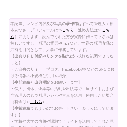
本記事、レシピ内容及び写真の
著作権
はすべて管理人：松
本あづさ（プロフィールは≫
こちら
、連絡方法は≫
こち
ら
）にあります。読んでくれた方が実際に作って下されば
嬉しいですし、料理の背景やTipsなど、世界の料理情報の
共有を目的として、大事に作成しています。
【
出典ＵＲＬ付記
や
リンクを貼れば
小規模な範囲でＯＫな
こと】
・ご自身のサイト、ブログ、FacebookやXなどのSNSにお
ける情報の小規模な引用や紹介。
【
事前連絡
と
出典明記
をお願いします】
・個人、団体、企業等の活動や出版等で、当サイトおよび
当管理人のもつ料理レシピや写真を活用・使用したい場合
（料金は≫
こちら
）。
【
事後連絡
でもよいのでお寄せ下さい（楽しみにしていま
す）】
・学校や大学の宿題や課題で当サイトを活用してくれた児