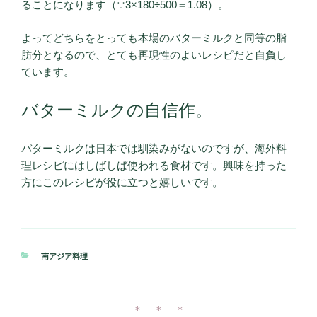
ることになります（∵3×180÷500＝1.08）。
よってどちらをとっても本場のバターミルクと同等の脂
肪分となるので、とても再現性のよいレシピだと自負し
ています。
バターミルクの自信作。
バターミルクは日本では馴染みがないのですが、海外料
理レシピにはしばしば使われる食材です。興味を持った
方にこのレシピが役に立つと嬉しいです。
カ
南アジア料理
テ
ゴ
リ
ー
＊ ＊ ＊