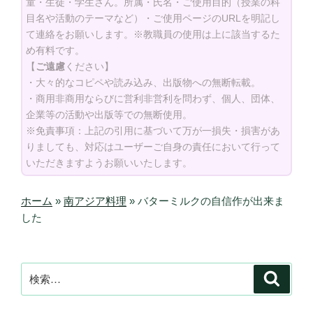
童・生徒・学生さん。所属・氏名・ご使用目的（授業の科
目名や活動のテーマなど）・ご使用ページのURLを明記し
て連絡をお願いします。※教職員の使用は上に該当するた
め有料です。
【
ご遠慮
ください】
・大々的なコピペや読み込み、出版物への無断転載。
・商用非商用ならびに営利非営利を問わず、個人、団体、
企業等の活動や出版等での無断使用。
※免責事項：上記の引用に基づいて万が一損失・損害があ
りましても、対応はユーザーご自身の責任において行って
いただきますようお願いいたします。
ホーム
»
南アジア料理
»
バターミルクの自信作が出来ま
した
検
検
索
索: