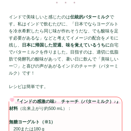
＊ ＊ ＊
インドで美味しいと感じたのは
伝統的バターミルク
で
す。私はインドで飲むたびに、「日本でならヨーグルト
を冷水希釈したら同じ味が作れそうだな、でも酸味を足
す必要があるな」などと考えてイメージの配合をメモに
残し、
日本に帰国した翌週、味を覚えているうちに
自宅
でバターミルクを作りました。目指すのは、適切に低脂
肪で発酵乳の酸味があって、暑い日に飲んで「美味しい
ー♡」と喜びの声があがるインドのチャーチ（バターミ
ルク）です！
レシピは簡単です。
『インドの感激の味♪ チャーチ（バターミルク）♪』
材料
（出来上がり約500 mL）：
無糖ヨーグルト（※1）
200または180 g