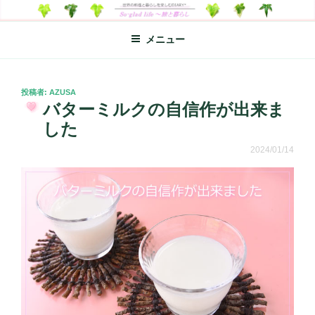
コ
SO-GLAD LIFE～旅と暮らし
世界の料理のエッセイやレシピ、シンプルライフ、楽しい暮らしなどを
ン
綴る、世界248か国を旅した松本あづさのDIARYです
メニュー
テ
ン
ツ
へ
投
投稿者:
AZUSA
稿
バターミルクの自信作が出来ま
ス
日:
キ
した
ッ
2024/01/14
プ