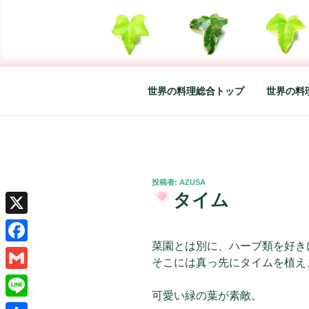
コ
ン
テ
SO-GLAD 
世界の料理のエッセイやレシピ、
ン
ツ
へ
世界の料理総合トップ
世界の料
ス
キ
ッ
プ
投
投稿者:
AZUSA
稿
タイム
日:
X
菜園とは別に、ハーブ類を好き
Facebook
そこには真っ先にタイムを植え
Gmail
可愛い緑の葉が素敵。
Line