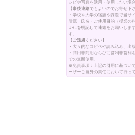
シピや写真を活用・使用したい場
【
事後連絡
でもよいのでお寄せ下
・学校や大学の宿題や課題で当サ
所属・氏名・ご使用目的（授業の
URLを明記して連絡をお願いしま
す。
【
ご遠慮
ください】
・大々的なコピペや読み込み、出
・商用非商用ならびに営利非営利
での無断使用。
※免責事項：上記の引用に基づい
ーザーご自身の責任において行っ