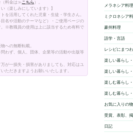
合（料金は≫
こちら
）。
メラネシア料
さい（楽しみにしています）】
イトを活用してくれた児童・生徒・学生さん。
ミクロネシア
科目名や活動のテーマなど）・ご使用ページの
す。※教職員の使用は上に該当するため有料で
豪州料理
語学・言語
版物への無断転載。
レシピにまつ
を問わず、個人、団体、企業等の活動や出版等
楽しい暮らし
て万が一損失・損害がありましても、対応はユ
ていただきますようお願いいたします。
楽しい暮らし
楽しむ暮らし
楽しむ暮らし
お気に入りの
受賞、表彰、
日記