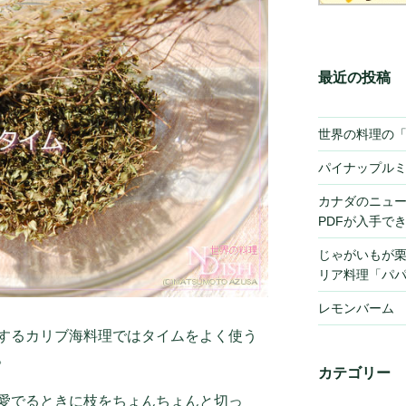
最近の投稿
世界の料理の
パイナップル
カナダのニュ
PDFが入手で
じゃがいもが
リア料理「パ
レモンバーム
するカリブ海料理ではタイムをよく使う
。
カテゴリー
愛でるときに枝をちょんちょんと切っ