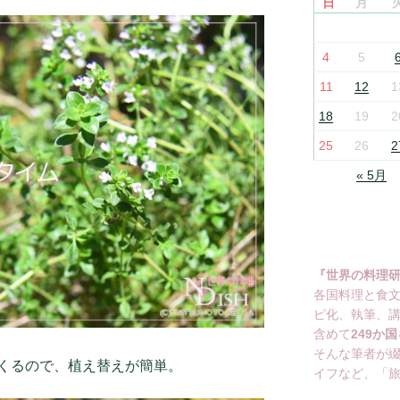
日
月
4
5
11
12
1
18
19
2
25
26
2
« 5月
『世界の料理
各国料理と食
ピ化、執筆、
含めて
249か国
そんな筆者が
くるので、植え替えが簡単。
イフなど、「旅