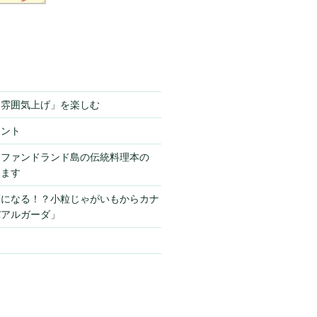
「雰囲気上げ」を楽しむ
ミント
ーファンドランド島の伝統料理本の
きます
栗になる！？小粒じゃがいもからカナ
パアルガーダ」