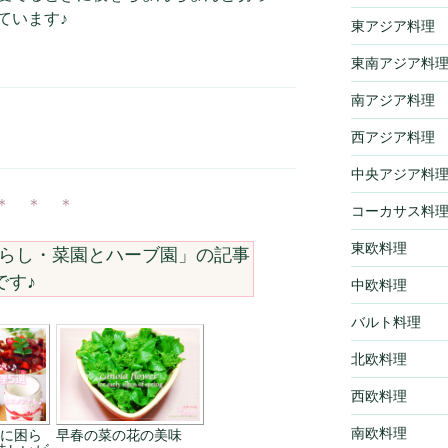
ています♪
東アジア料理
東南アジア料
南アジア料理
西アジア料理
中央アジア料
＊ ＊ ＊
コーカサス料
東欧料理
らし・菜園とハーブ園
」の記事
です♪
中欧料理
バルト料理
北欧料理
西欧料理
南欧料理
に困ら
早春の菜の花の美味