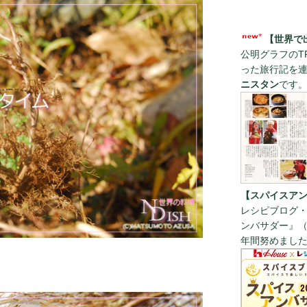
【世界で
公明グラフのT
った旅行記を
ニスタン
です
【スパイスアン
レシピブログ・
ンバサダー』（
年間努めまし