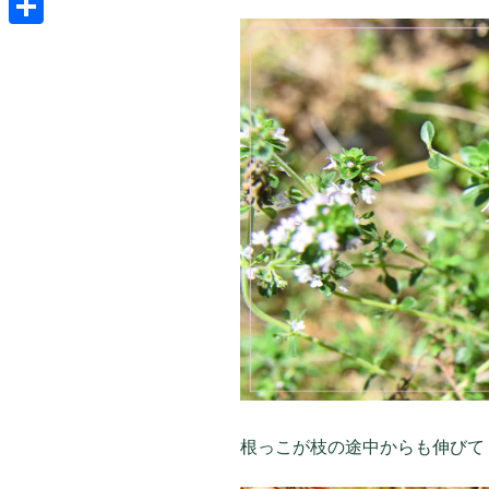
共
有
根っこが枝の途中からも伸びて