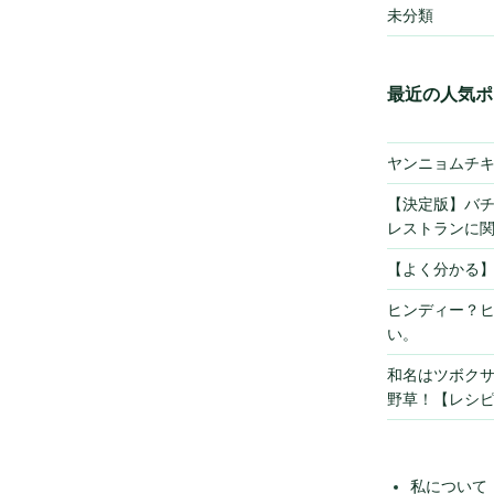
未分類
最近の人気ポ
ヤンニョムチ
【決定版】バ
レストランに
【よく分かる
ヒンディー？
い。
和名はツボク
野草！【レシ
私について