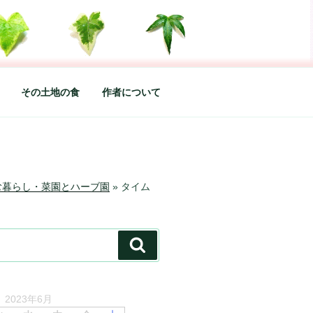
した松本あづさのDIARYです
その土地の食
作者について
む暮らし・菜園とハーブ園
»
タイム
検
索
2023年6月