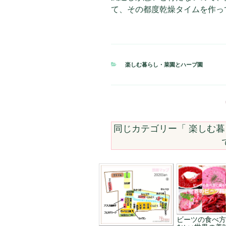
て、その都度乾燥タイムを作っ
カ
楽しむ暮らし・菜園とハーブ園
テ
ゴ
リ
ー
同じカテゴリー「
楽しむ暮
ビーツの食べ方