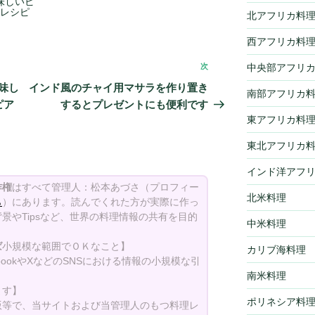
味しいビ
レシピ
北アフリカ料
西アフリカ料
中央部アフリ
次
次
の
味し
インド風のチャイ用マサラを作り置き
南部アフリカ
投
ピア
するとプレゼントにも便利です
稿
東アフリカ料
東北アフリカ
インド洋アフ
作権
はすべて管理人：松本あづさ（プロフィー
北米料理
ら
）にあります。読んでくれた方が実際に作っ
景やTipsなど、世界の料理情報の共有を目的
中米料理
ば
小規模な範囲でＯＫなこと】
カリブ海料理
bookやXなどのSNSにおける情報の小規模な引
南米料理
ます】
ポリネシア料
版等で、当サイトおよび当管理人のもつ料理レ