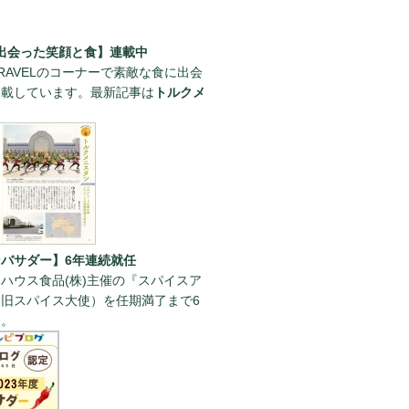
出会った笑顔と食】連載中
RAVELのコーナーで素敵な食に出会
連載しています。最新記事は
トルクメ
。
バサダー】6年連続就任
ハウス食品(株)主催の『スパイスア
旧スパイス大使）を任期満了まで6
た。