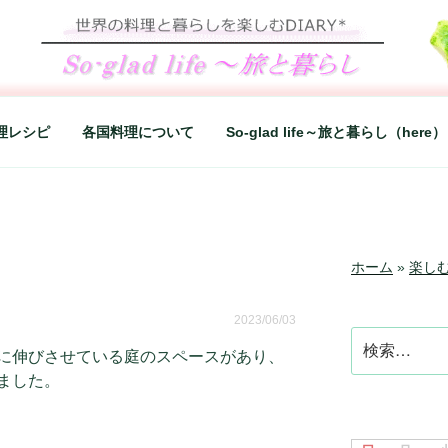
LIFE～旅と暮らし
シンプルライフ、楽しい暮らしなどを綴る、世界248か国を旅
理レシピ
各国料理について
So-glad life～旅と暮らし（here）
ホーム
»
楽し
2023/06/03
検
に伸びさせている庭のスペースがあり、
索:
ました。