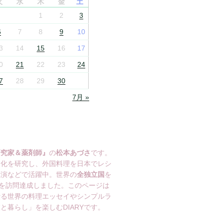
火
水
木
金
土
1
2
3
6
7
8
9
10
3
14
15
16
17
0
21
22
23
24
7
28
29
30
7月 »
研究家＆薬剤師』
の
松本あづさ
です。
文化を研究し、外国料理を日本でレシ
講演などで活躍中。世界の
全独立国
を
を訪問達成しました。このページは
綴る世界の料理エッセイやシンプルラ
と暮らし」を楽しむDIARYです。