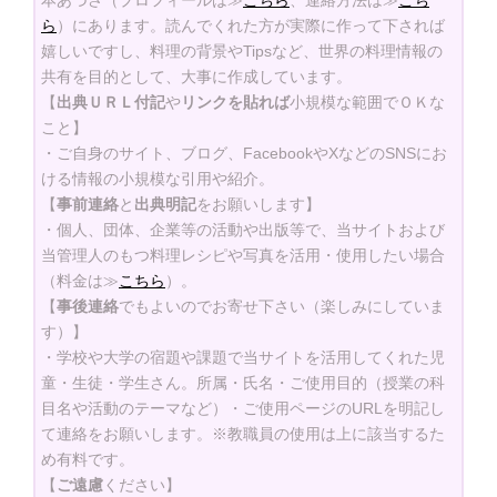
本あづさ（プロフィールは≫
こちら
、連絡方法は≫
こち
ら
）にあります。読んでくれた方が実際に作って下されば
嬉しいですし、料理の背景やTipsなど、世界の料理情報の
共有を目的として、大事に作成しています。
【
出典ＵＲＬ付記
や
リンクを貼れば
小規模な範囲でＯＫな
こと】
・ご自身のサイト、ブログ、FacebookやXなどのSNSにお
ける情報の小規模な引用や紹介。
【
事前連絡
と
出典明記
をお願いします】
・個人、団体、企業等の活動や出版等で、当サイトおよび
当管理人のもつ料理レシピや写真を活用・使用したい場合
（料金は≫
こちら
）。
【
事後連絡
でもよいのでお寄せ下さい（楽しみにしていま
す）】
・学校や大学の宿題や課題で当サイトを活用してくれた児
童・生徒・学生さん。所属・氏名・ご使用目的（授業の科
目名や活動のテーマなど）・ご使用ページのURLを明記し
て連絡をお願いします。※教職員の使用は上に該当するた
め有料です。
【
ご遠慮
ください】