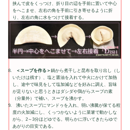
挟んで皮をくっつけ、折り目の辺を手前に置いて中心
をへこませ、左右の角を手前に引き寄せるように折
り、左右の角に水をつけて接着する。
＜スープを作る＞
鍋から煮干しと昆布を取り出し（し
いたけは残す）、塩と醤油を入れて中火にかけて加熱
し、途中で味見をして塩加減などを好みに調え、旨味
が足りないと思うときはダシダや鶏がらスープの素
（分量外）で補い、スープを沸かす。
沸いたスープにマンドゥを入れ、弱い沸騰が保てる程
度の火加減にし、くっつかないように菜箸で動かしな
がら、2～3分ほどゆでる。明らかに浮いてきたらゆで
あがりの目安である。