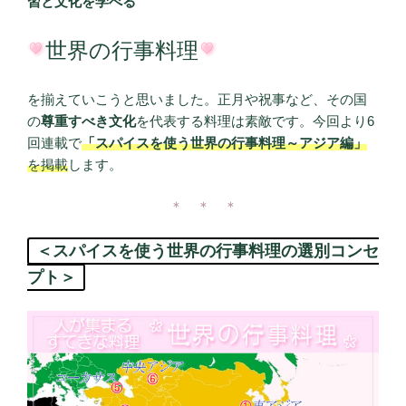
習と文化を学べる
世界の行事料理
を揃えていこうと思いました。正月や祝事など、その国
の
尊重すべき文化
を代表する料理は素敵です。今回より6
回連載で
「スパイスを使う世界の行事料理～アジア編」
を掲載
します。
＊ ＊ ＊
＜スパイスを使う世界の行事料理の選別コンセ
プト＞