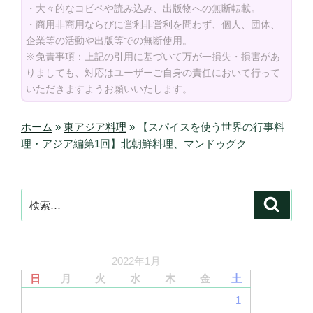
・大々的なコピペや読み込み、出版物への無断転載。
・商用非商用ならびに営利非営利を問わず、個人、団体、
企業等の活動や出版等での無断使用。
※免責事項：上記の引用に基づいて万が一損失・損害があ
りましても、対応はユーザーご自身の責任において行って
いただきますようお願いいたします。
ホーム
»
東アジア料理
»
【スパイスを使う世界の行事料
理・アジア編第1回】北朝鮮料理、マンドゥグク
検
検
索
索:
2022年1月
日
月
火
水
木
金
土
1