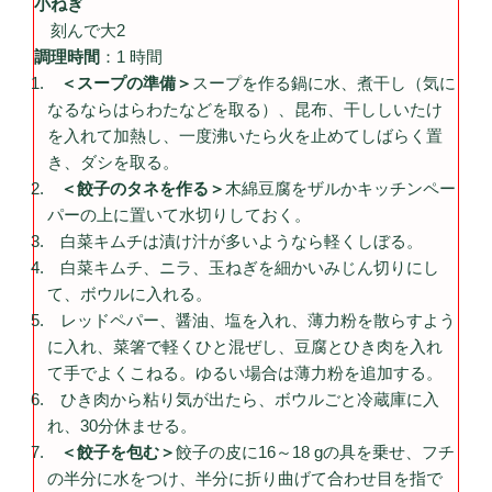
小ねぎ
刻んで大2
調理時間
：1 時間
＜スープの準備＞
スープを作る鍋に水、煮干し（気に
なるならはらわたなどを取る）、昆布、干ししいたけ
を入れて加熱し、一度沸いたら火を止めてしばらく置
き、ダシを取る。
＜餃子のタネを作る＞
木綿豆腐をザルかキッチンペー
パーの上に置いて水切りしておく。
白菜キムチは漬け汁が多いようなら軽くしぼる。
白菜キムチ、ニラ、玉ねぎを細かいみじん切りにし
て、ボウルに入れる。
レッドペパー、醤油、塩を入れ、薄力粉を散らすよう
に入れ、菜箸で軽くひと混ぜし、豆腐とひき肉を入れ
て手でよくこねる。ゆるい場合は薄力粉を追加する。
ひき肉から粘り気が出たら、ボウルごと冷蔵庫に入
れ、30分休ませる。
＜餃子を包む＞
餃子の皮に16～18 gの具を乗せ、フチ
の半分に水をつけ、半分に折り曲げて合わせ目を指で