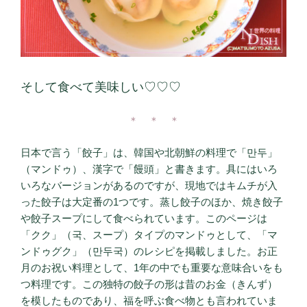
そして食べて美味しい♡♡♡
＊ ＊ ＊
日本で言う「餃子」は、韓国や北朝鮮の料理で「만두」
（マンドゥ）、漢字で「饅頭」と書きます。具にはいろ
いろなバージョンがあるのですが、現地ではキムチが入
った餃子は大定番の1つです。蒸し餃子のほか、焼き餃子
や餃子スープにして食べられています。このページは
「クク」（국、スープ）タイプのマンドゥとして、「マ
ンドゥグク」（만두국）のレシピを掲載しました。お正
月のお祝い料理として、1年の中でも重要な意味合いをも
つ料理です。この独特の餃子の形は昔のお金（きんず）
を模したものであり、福を呼ぶ食べ物とも言われていま