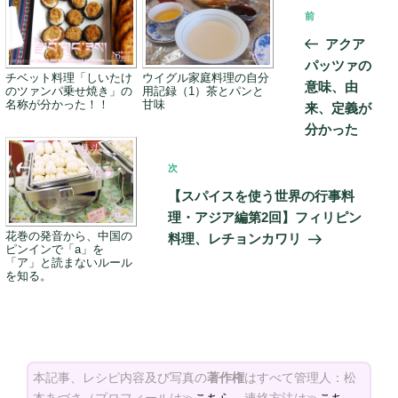
投
前
前
稿
の
アクア
ナ
投
パッツァの
ビ
チベット料理「しいたけ
ウイグル家庭料理の自分
稿
意味、由
のツァンパ乗せ焼き」の
用記録（1）茶とパンと
ゲ
名称が分かった！！
甘味
来、定義が
ー
分かった
シ
次
次
ョ
の
【スパイスを使う世界の行事料
ン
投
理・アジア編第2回】フィリピン
稿
花巻の発音から、中国の
料理、レチョンカワリ
ピンインで「a」を
「ア」と読まないルール
を知る。
本記事、レシピ内容及び写真の
著作権
はすべて管理人：松