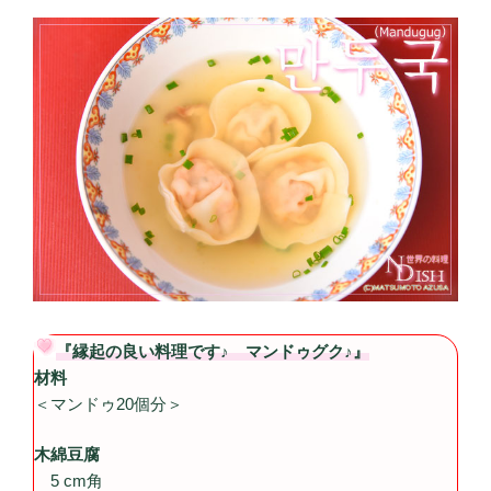
『縁起の良い料理です♪ マンドゥグク♪』
材料
＜マンドゥ20個分＞
木綿豆腐
5 cm角