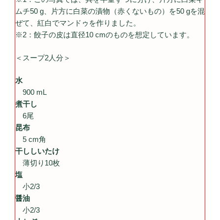
ムチ50 g、片方に白菜の漬物（赤くないもの）を50 gを混
ぜて、紅白でマンドゥを作りました。
※2：餃子の皮は直径10 cmのものを想定しています。
＜スープ2人分＞
水
900 mL
煮干し
6尾
昆布
5 cm角
干ししいたけ
薄切り10枚
塩
小2/3
醤油
小2/3