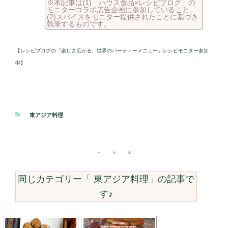
※本記事は(1)「ハウス食品×レシピブログ」の
モニターコラボ広告企画に参加していること、
(2)スパイスをモニター提供されたことに基づき
執筆するものです。
【レシピブログの「楽しさ広がる、世界のパーティーメニュー」レシピモニター参加
中】
カ
東アジア料理
テ
ゴ
リ
ー
＊ ＊ ＊
同じカテゴリー「
東アジア料理
」の記事で
す♪