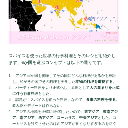
スパイスを使った世界の行事料理とそのレシピを紹介し
ます。
6か国
を選ぶコンセプトは以下の通りです。
アジア53か国を俯瞰してその国にどんな料理があるかを検証
し、私がその国でその料理を実食した
本物の料理を重視する
。
パーティー料理をより正式化し、原則として
人の集まりを正式
に伴う行事料理とした
。
課題が「スパイスを使った料理」なので、
食事の料理を作る
。
飲み物やデザートは作らない。
アジアの地域を正確に6分割したいので、
東アジア
、
東南アジ
ア
、
南アジア
、
西アジア
、
コーカサス
、
中央アジア
とした。コ
ーカサスを独立させたのは西アジアが多くなりすぎるのを防ぐ