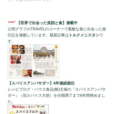
【世界で出会った笑顔と食】連載中
公明グラフのTRAVELのコーナーで素敵な食に出会った旅
行記を連載しています。最新記事は
トルクメニスタン
で
す。
【スパイスアンバサダー】6年連続就任
レシピブログ・ハウス食品(株)主催の『スパイスアンバサ
ダー』（旧スパイス大使）を任期満了まで6年間努めまし
た。