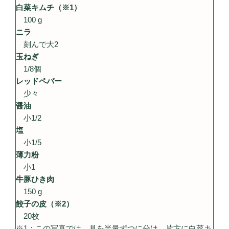
白菜キムチ（※1）
100 g
ニラ
刻んで大2
玉ねぎ
1/8個
レッドペパー
少々
醤油
小1/2
塩
小1/5
薄力粉
小1
牛豚ひき肉
150 g
餃子の皮（※2）
20枚
※1：この写真では、具を半量ずつに分け、片方に白菜キ