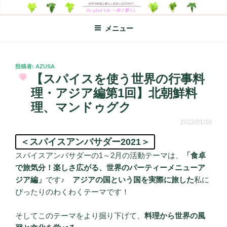
コ
SO-GLAD LIFE～旅と暮らし
世界の料理のエッセイやレシピ、シンプルライフ、楽しい暮らしなどを
ン
綴る、世界248か国を旅した松本あづさのDIARYです
メニュー
テ
ン
ツ
へ
投
投稿者:
AZUSA
稿
【スパイスを使う世界の行事料
ス
日:
キ
理・アジア編第1回】北朝鮮料
ッ
理、マンドゥグク
プ
2022/01/30
＜スパイスアンバサダー2021＞
スパイスアンバサダーの1～2月の活動テーマは、
「食卓
で旅気分！楽しさ広がる、世界のパーティーメニューア
ジア編」
です♪
アジアの国という国を実際に旅した
私に
ぴったりのわくわくテーマです！
そしてこのテーマをより掘り下げて、
料理から世界の風