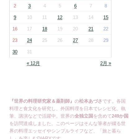
2
3
4
5
6
7
8
9
10
11
12
13
14
15
16
17
18
19
20
21
22
23
24
25
26
27
28
29
30
31
« 12月
2月 »
『世界の料理研究家＆薬剤師』
の
松本あづさ
です。各国
料理と食文化を研究し、外国料理を日本でレシピ化、執
筆、講演などで活躍中。世界の
全独立国
を含めて
249か国
を訪問達成しました。このページはそんな筆者が綴る世
界の料理エッセイやシンプルライフなど、「旅と暮ら
し」を楽しむDIARYです。