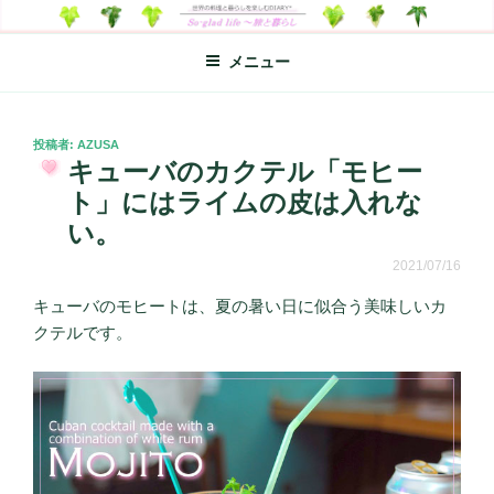
コ
SO-GLAD LIFE～旅と暮らし
世界の料理のエッセイやレシピ、シンプルライフ、楽しい暮らしなどを
ン
綴る、世界248か国を旅した松本あづさのDIARYです
メニュー
テ
ン
ツ
へ
投
投稿者:
AZUSA
稿
キューバのカクテル「モヒー
ス
日:
キ
ト」にはライムの皮は入れな
ッ
い。
プ
2021/07/16
キューバのモヒートは、夏の暑い日に似合う美味しいカ
クテルです。