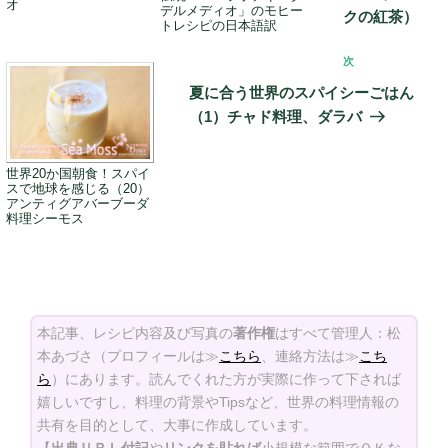
オ
デルメディオ」のモヒー
ー
クの紅茶）
トレシピの日本語訳
シ
次
次
ョ
の
夏に合う世界のスパイシーごはん
ン
投
（1）チャド料理、ダラバ
稿
世界20か国朝食！スパイ
スで地球を感じる（20）
アンティグアバーブーダ
料理シーモス
本記事、レシピ内容及び写真の
著作権
はすべて管理人：松
本あづさ（プロフィールは≫
こちら
、連絡方法は≫
こち
ら
）にあります。読んでくれた方が実際に作って下されば
嬉しいですし、料理の背景やTipsなど、世界の料理情報の
共有を目的として、大事に作成しています。