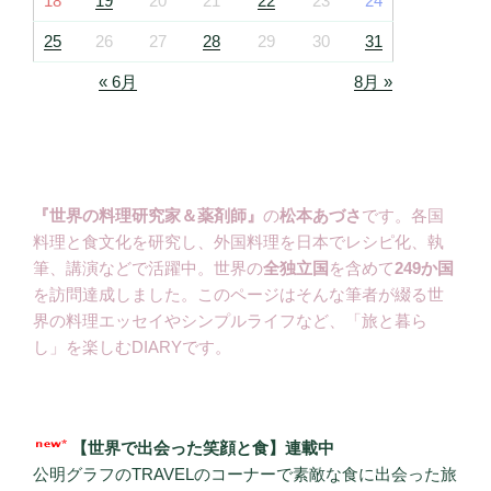
18
19
20
21
22
23
24
25
26
27
28
29
30
31
« 6月
8月 »
『世界の料理研究家＆薬剤師』
の
松本あづさ
です。各国
料理と食文化を研究し、外国料理を日本でレシピ化、執
筆、講演などで活躍中。世界の
全独立国
を含めて
249か国
を訪問達成しました。このページはそんな筆者が綴る世
界の料理エッセイやシンプルライフなど、「旅と暮ら
し」を楽しむDIARYです。
【世界で出会った笑顔と食】連載中
公明グラフのTRAVELのコーナーで素敵な食に出会った旅