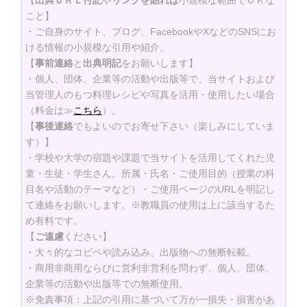
【
出典ＵＲＬ付記
や
リンクを貼れば
小規模な範囲でＯＫな
こと】
・ご自身のサイト、ブログ、FacebookやXなどのSNSにお
ける情報の小規模な引用や紹介。
【
事前連絡
と
出典明記
をお願いします】
・個人、団体、企業等の活動や出版等で、当サイトおよび
当管理人のもつ料理レシピや写真を活用・使用したい場合
（料金は≫
こちら
）。
【
事後連絡
でもよいのでお寄せ下さい（楽しみにしていま
す）】
・学校や大学の宿題や課題で当サイトを活用してくれた児
童・生徒・学生さん。所属・氏名・ご使用目的（授業の科
目名や活動のテーマなど）・ご使用ページのURLを明記し
て連絡をお願いします。※教職員の使用は上に該当するた
め有料です。
【
ご遠慮
ください】
・大々的なコピペや読み込み、出版物への無断転載。
・商用非商用ならびに営利非営利を問わず、個人、団体、
企業等の活動や出版等での無断使用。
※免責事項：上記の引用に基づいて万が一損失・損害があ