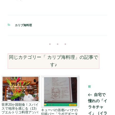
カ
カリブ海料理
テ
ゴ
リ
ー
＊ ＊ ＊
同じカテゴリー「
カリブ海料理
」の記事で
す♪
投
前
前
稿
の
自宅で
ナ
投
憧れの「イ
ビ
世界20か国朝食！スパイ
稿
ラキチャ
スで地球を感じる（13）
キューバの首都ハバナの
ゲ
プエルトリコ料理アソパ
イ」（イラ
伝統バー「ラボデギータ