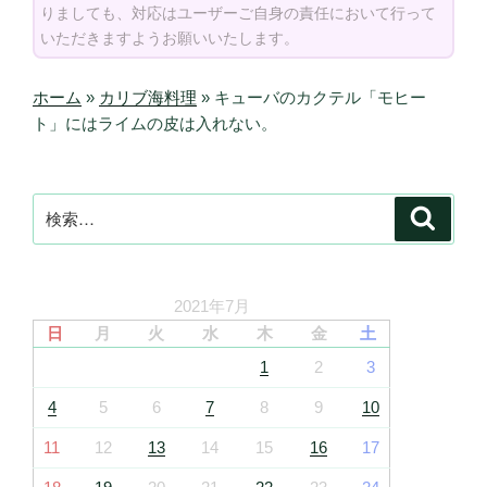
りましても、対応はユーザーご自身の責任において行って
いただきますようお願いいたします。
ホーム
»
カリブ海料理
»
キューバのカクテル「モヒー
ト」にはライムの皮は入れない。
検
検
索
索:
2021年7月
日
月
火
水
木
金
土
1
2
3
4
5
6
7
8
9
10
11
12
13
14
15
16
17