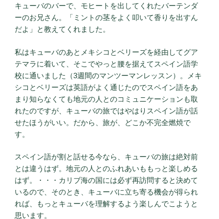
キューバのバーで、モヒートを出してくれたバーテンダ
ーのお兄さん。「ミントの茎をよく叩いて香りを出すん
だよ」と教えてくれました。
私はキューバのあとメキシコとベリーズを経由してグア
テマラに着いて、そこでやっと腰を据えてスペイン語学
校に通いました（3週間のマンツーマンレッスン）。メキ
シコとベリーズは英語がよく通じたのでスペイン語をあ
まり知らなくても地元の人とのコミュニケーションも取
れたのですが、キューバの旅ではやはりスペイン語が話
せたほうがいい。だから、旅が、どこか不完全燃焼で
す。
スペイン語が割と話せる今なら、キューバの旅は絶対前
とは違うはず。地元の人とのふれあいももっと楽しめる
はず。・・・カリブ海の国には必ず再訪問すると決めて
いるので、そのとき、キューバに立ち寄る機会が得られ
れば、もっとキューバを理解するよう楽しんでこようと
思います。