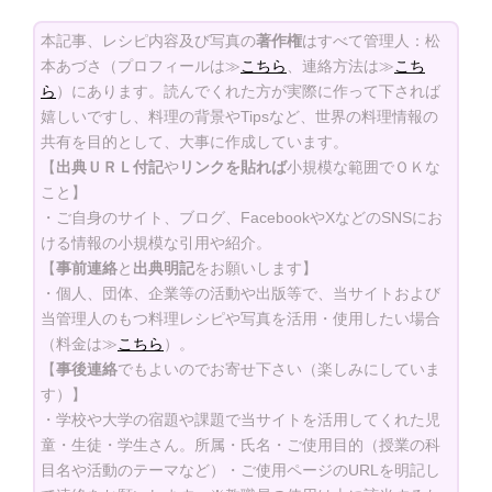
本記事、レシピ内容及び写真の
著作権
はすべて管理人：松
本あづさ（プロフィールは≫
こちら
、連絡方法は≫
こち
ら
）にあります。読んでくれた方が実際に作って下されば
嬉しいですし、料理の背景やTipsなど、世界の料理情報の
共有を目的として、大事に作成しています。
【
出典ＵＲＬ付記
や
リンクを貼れば
小規模な範囲でＯＫな
こと】
・ご自身のサイト、ブログ、FacebookやXなどのSNSにお
ける情報の小規模な引用や紹介。
【
事前連絡
と
出典明記
をお願いします】
・個人、団体、企業等の活動や出版等で、当サイトおよび
当管理人のもつ料理レシピや写真を活用・使用したい場合
（料金は≫
こちら
）。
【
事後連絡
でもよいのでお寄せ下さい（楽しみにしていま
す）】
・学校や大学の宿題や課題で当サイトを活用してくれた児
童・生徒・学生さん。所属・氏名・ご使用目的（授業の科
目名や活動のテーマなど）・ご使用ページのURLを明記し