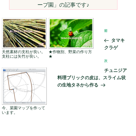
ーブ園
」の記事です♪
投
前
前
稿
の
タマキ
ナ
投
クラゲ
ビ
天然素材の支柱が良い。
★作物別、野菜の作り方
稿
支柱には矢竹が良い。
★
ゲ
次
次
の
ー
チュニジア
投
シ
料理ブリックの皮は、スライム状
稿
の生地タネから作る
ョ
ン
今、菜園マップを作って
います。