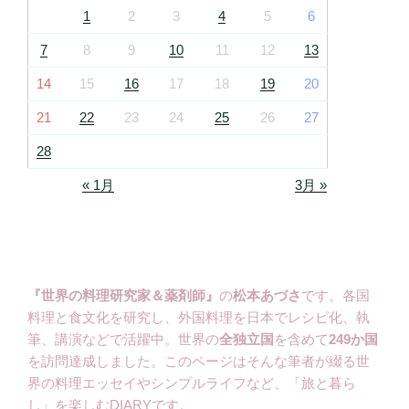
1
2
3
4
5
6
7
8
9
10
11
12
13
14
15
16
17
18
19
20
21
22
23
24
25
26
27
28
« 1月
3月 »
『世界の料理研究家＆薬剤師』
の
松本あづさ
です。各国
料理と食文化を研究し、外国料理を日本でレシピ化、執
筆、講演などで活躍中。世界の
全独立国
を含めて
249か国
を訪問達成しました。このページはそんな筆者が綴る世
界の料理エッセイやシンプルライフなど、「旅と暮ら
し」を楽しむDIARYです。