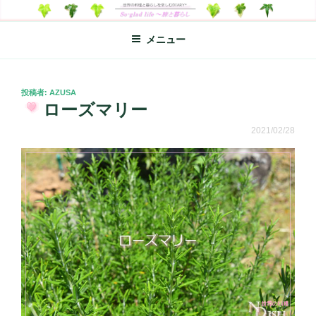
コ
SO-GLAD LIFE～旅と暮らし
世界の料理のエッセイやレシピ、シンプルライフ、楽しい暮らしなどを
ン
綴る、世界248か国を旅した松本あづさのDIARYです
メニュー
テ
ン
ツ
へ
投
投稿者:
AZUSA
稿
ローズマリー
ス
日:
キ
2021/02/28
ッ
プ