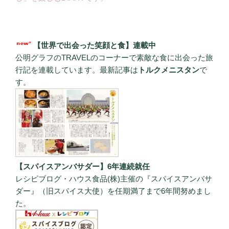
【世界で出会った笑顔と食】連載中
公明グラフのTRAVELのコーナーで素敵な食に出会った旅
行記を連載しています。最新記事は
トルクメニスタン
で
す。
【スパイスアンバサダー】6年連続就任
レシピブログ・ハウス食品(株)主催の『スパイスアンバサ
ダー』（旧スパイス大使）を任期満了まで6年間努めまし
た。