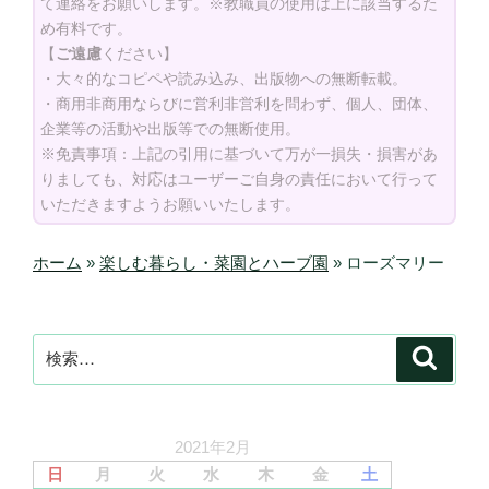
て連絡をお願いします。※教職員の使用は上に該当するた
め有料です。
【
ご遠慮
ください】
・大々的なコピペや読み込み、出版物への無断転載。
・商用非商用ならびに営利非営利を問わず、個人、団体、
企業等の活動や出版等での無断使用。
※免責事項：上記の引用に基づいて万が一損失・損害があ
りましても、対応はユーザーご自身の責任において行って
いただきますようお願いいたします。
ホーム
»
楽しむ暮らし・菜園とハーブ園
»
ローズマリー
検
検
索
索:
2021年2月
日
月
火
水
木
金
土