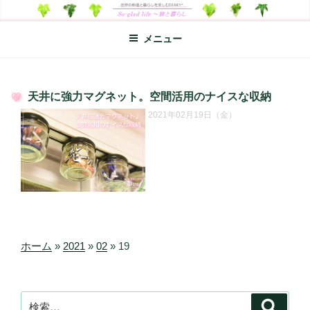
コ
SO-GLAD LIFE～旅と暮らし
世界の料理のエッセイやレシピ、シンプルライフ、楽しい暮らしなどを
ン
綴る、世界248か国を旅した松本あづさのDIARYです
メニュー
テ
ン
ツ
へ
天井に強力マグネット。空間活用のナイスな収納
ス
投
2021年02月19日（金）
キ
稿
日:
ッ
プ
ホーム
»
2021
»
02
»
19
検
検