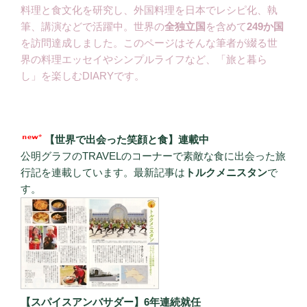
料理と食文化を研究し、外国料理を日本でレシピ化、執
筆、講演などで活躍中。世界の
全独立国
を含めて
249か国
を訪問達成しました。このページはそんな筆者が綴る世
界の料理エッセイやシンプルライフなど、「旅と暮ら
し」を楽しむDIARYです。
【世界で出会った笑顔と食】連載中
公明グラフのTRAVELのコーナーで素敵な食に出会った旅
行記を連載しています。最新記事は
トルクメニスタン
で
す。
【スパイスアンバサダー】6年連続就任