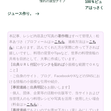
憧れの波型ナイフ
100％ピュ
アはっさく
ジュース作り。
本記事、レシピ内容及び写真の
著作権
はすべて管理人：松
本あづさ（プロフィールは≫
こちら
、連絡方法は≫
こち
ら
）にあります。読んでくれた方が実際に作って下されば
嬉しいですし、料理の背景やTipsなど、世界の料理情報の
共有を目的として、大事に作成しています。
【
出典ＵＲＬ付記
や
リンクを貼れば
小規模な範囲でＯＫな
こと】
・ご自身のサイト、ブログ、FacebookやXなどのSNSにお
ける情報の小規模な引用や紹介。
【
事前連絡
と
出典明記
をお願いします】
・個人、団体、企業等の活動や出版等で、当サイトおよび
当管理人のもつ料理レシピや写真を活用・使用したい場合
（料金は≫
こちら
）。
【
事後連絡
でもよいのでお寄せ下さい（楽しみにしていま