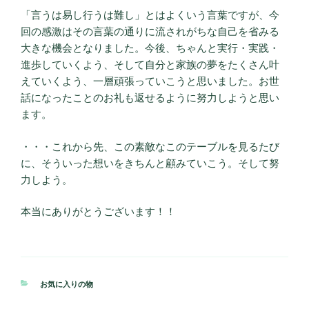
「言うは易し行うは難し」とはよくいう言葉ですが、今
回の感激はその言葉の通りに流されがちな自己を省みる
大きな機会となりました。今後、ちゃんと実行・実践・
進歩していくよう、そして自分と家族の夢をたくさん叶
えていくよう、一層頑張っていこうと思いました。お世
話になったことのお礼も返せるように努力しようと思い
ます。
・・・これから先、この素敵なこのテーブルを見るたび
に、そういった想いをきちんと顧みていこう。そして努
力しよう。
本当にありがとうございます！！
カ
お気に入りの物
テ
ゴ