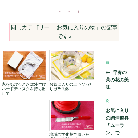
リ
ー
＊ ＊ ＊
同じカテゴリー「
お気に入りの物
」の記事
です♪
投
前
前
稿
の
早春の
ナ
投
菜の花の美
ビ
家をあけるときは外付け
お気に入りの上下ぴった
稿
味
ハードディスクを持ち出
りガラス鉢
ゲ
して
次
次
ー
の
シ
お気に入り
投
の調理道具
ョ
稿
「ムーラ
ン
ン」で
地域の文化祭で頂いた、