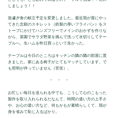
しましょう！！
急遽夕食の献立予定を変更しました。最近我が屋にやっ
てきた念願のスキレット（鉄製の厚いフライパン）をス
トーブにかけてハンズフリーでメインのおかずを作りな
がら、菜園でサラダ野菜を摘んで洗って水切りしてテー
ブルへ。生ハムを昨日買っといて良かった。
テーブルは今日のところはキッチンの隣の隣の部屋に置
きました。家にある椅子がとてもマッチしています。で
も照明が伴っていません（苦笑）。
＊ ＊ ＊
お忙しい毎日を送られる中でも、こうして心のこもった
製作を取り入れられるだなんて、時間の遣い方の上手さ
や、お心の遣い方など、何もかもが素晴らしくて、我が
身を省みて恥じ入るばかり。