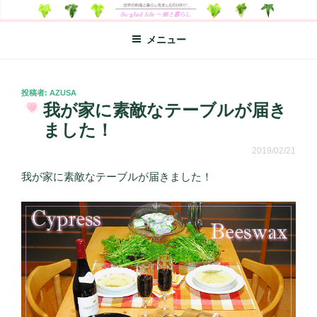
コ
SO-GLAD LIFE～旅と暮らし
世界の料理のエッセイやレシピ、シンプルライフ、楽しい暮らしなどを
ン
綴る、世界248か国を旅した松本あづさのDIARYです
メニュー
テ
ン
ツ
へ
投
投稿者:
AZUSA
稿
我が家に素敵なテーブルが届き
ス
日:
キ
ました！
ッ
2019/02/21
プ
我が家に素敵なテーブルが届きました！