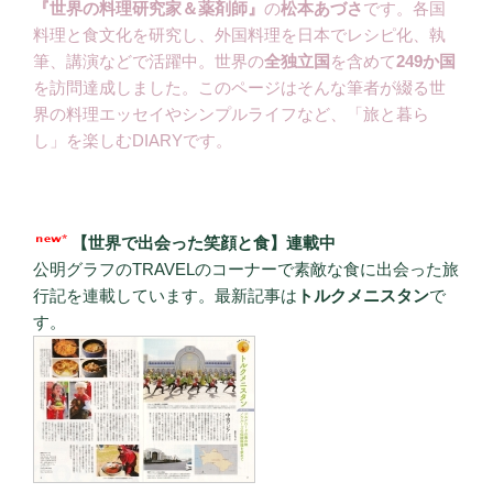
『世界の料理研究家＆薬剤師』
の
松本あづさ
です。各国
料理と食文化を研究し、外国料理を日本でレシピ化、執
筆、講演などで活躍中。世界の
全独立国
を含めて
249か国
を訪問達成しました。このページはそんな筆者が綴る世
界の料理エッセイやシンプルライフなど、「旅と暮ら
し」を楽しむDIARYです。
【世界で出会った笑顔と食】連載中
公明グラフのTRAVELのコーナーで素敵な食に出会った旅
行記を連載しています。最新記事は
トルクメニスタン
で
す。