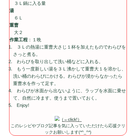
３Ｌ鍋に入る量
湯
６Ｌ
重曹
大２
作業工程
：１晩
３Ｌの熱湯に重曹大さじ１杯を加えたものでわらびを
さっと煮る。
わらびを取り出して洗い桶などに入れる。
もう一度新しい湯を３Ｌ沸かして重曹大１を溶かし、
洗い桶のわらびにかける。わらびが浸からなかったら
重曹水を作って足す。
わらびが水面から出ないように、ラップを水面に乗せ
て、自然に冷ます。使うまで置いておく。
Enjoy!
（←click!）
このレシピやブログ記事を気に入っていただけたら応援クリ
ックお願いします(*^_^*)