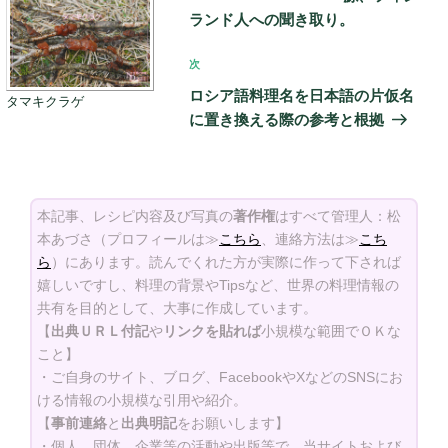
ランド人への聞き取り。
シ
ョ
次
次
ン
の
ロシア語料理名を日本語の片仮名
タマキクラゲ
投
に置き換える際の参考と根拠
稿
本記事、レシピ内容及び写真の
著作権
はすべて管理人：松
本あづさ（プロフィールは≫
こちら
、連絡方法は≫
こち
ら
）にあります。読んでくれた方が実際に作って下されば
嬉しいですし、料理の背景やTipsなど、世界の料理情報の
共有を目的として、大事に作成しています。
【
出典ＵＲＬ付記
や
リンクを貼れば
小規模な範囲でＯＫな
こと】
・ご自身のサイト、ブログ、FacebookやXなどのSNSにお
ける情報の小規模な引用や紹介。
【
事前連絡
と
出典明記
をお願いします】
・個人、団体、企業等の活動や出版等で、当サイトおよび