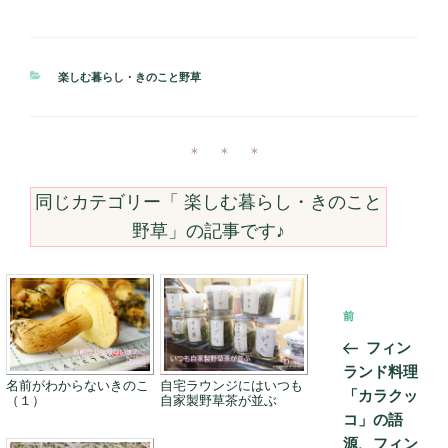
カ
楽しむ暮らし・きのこと野草
テ
ゴ
リ
ー
＊ ＊ ＊
同じカテゴリー「
楽しむ暮らし・きのこと
野草
」の記事です♪
投
前
前
稿
の
フィン
ナ
投
ランド料理
ビ
名前がわからないきのこ
自宅ラウンジにはいつも
稿
「カラクッ
（１）
自家製野草茶が並ぶ
ゲ
コ」の語
ー
源、フィン