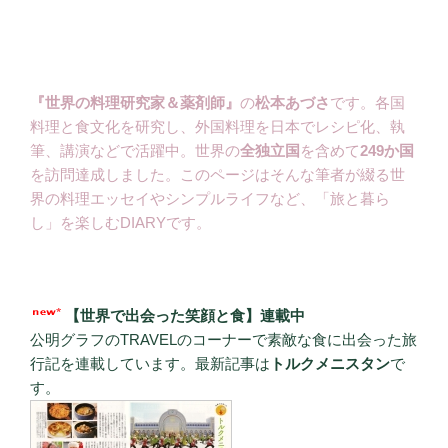
『世界の料理研究家＆薬剤師』
の
松本あづさ
です。各国
料理と食文化を研究し、外国料理を日本でレシピ化、執
筆、講演などで活躍中。世界の
全独立国
を含めて
249か国
を訪問達成しました。このページはそんな筆者が綴る世
界の料理エッセイやシンプルライフなど、「旅と暮ら
し」を楽しむDIARYです。
【世界で出会った笑顔と食】連載中
公明グラフのTRAVELのコーナーで素敵な食に出会った旅
行記を連載しています。最新記事は
トルクメニスタン
で
す。