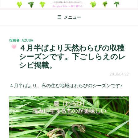
コ
SO-GLAD LIFE～旅と暮らし
世界の料理のエッセイやレシピ、シンプルライフ、楽しい暮らしなどを
ン
綴る、世界248か国を旅した松本あづさのDIARYです
メニュー
テ
ン
ツ
へ
投
投稿者:
AZUSA
稿
４月半ばより天然わらびの収穫
ス
日:
キ
シーズンです。下ごしらえのレ
ッ
シピ掲載。
プ
2016/04/22
４月半ばより、私の住む地域はわらびのシーズンです♪