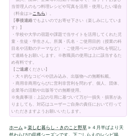
当管理人のもつ料理レシピや写真を活用・使用したい場合
（料金は≫
こちら
）。
【
事後連絡
でもよいのでお寄せ下さい（楽しみにしていま
す）】
・学校や大学の宿題や課題で当サイトを活用してくれた児
童・生徒・学生さん。所属・氏名・ご使用目的（授業の科
目名や活動のテーマなど）・ご使用ページのURLを明記し
て連絡をお願いします。※教職員の使用は上に該当するた
め有料です。
【
ご遠慮
ください】
・大々的なコピペや読み込み、出版物への無断転載。
・商用非商用ならびに営利非営利を問わず、個人、団体、
企業等の活動や出版等での無断使用。
※免責事項：上記の引用に基づいて万が一損失・損害があ
りましても、対応はユーザーご自身の責任において行って
いただきますようお願いいたします。
ホーム
»
楽しむ暮らし・きのこと野草
»
４月半ばより天
然わらびの収穫シーズンです。下ごしらえのレシピ掲