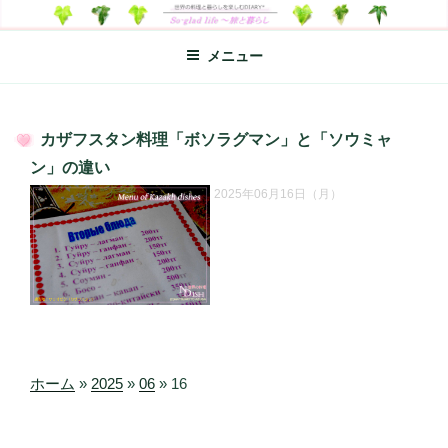
コ
SO-GLAD LIFE～旅と暮らし
世界の料理のエッセイやレシピ、シンプルライフ、楽しい暮らしなどを
ン
綴る、世界248か国を旅した松本あづさのDIARYです
メニュー
テ
ン
ツ
へ
カザフスタン料理「ボソラグマン」と「ソウミャ
ス
投
ン」の違い
キ
稿
2025年06月16日（月）
日:
ッ
プ
ホーム
»
2025
»
06
»
16