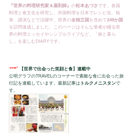
『世界の料理研究家＆薬剤師』
の
松本あづさ
です。各国
料理と食文化を研究し、外国料理を日本でレシピ化、執
筆、講演などで活躍中。世界の
全独立国
を含めて
249か国
を訪問達成しました。このページはそんな筆者が綴る世
界の料理エッセイやシンプルライフなど、「旅と暮ら
し」を楽しむDIARYです。
【世界で出会った笑顔と食】連載中
公明グラフのTRAVELのコーナーで素敵な食に出会った旅
行記を連載しています。最新記事は
トルクメニスタン
で
す。