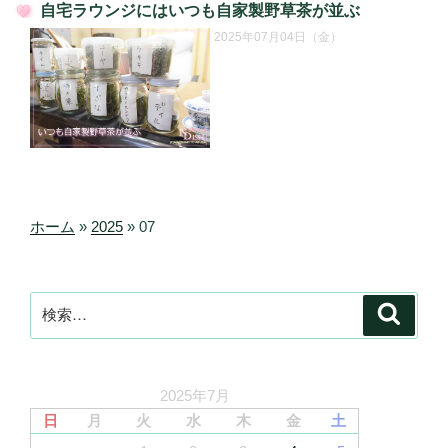
自宅ラウンジにはいつも自家製野草茶が並ぶ
投
2025年07月04日（金）
稿
日:
ホーム
»
2025
»
07
検
検
索
索:
2025年7月
日
月
火
水
木
金
土