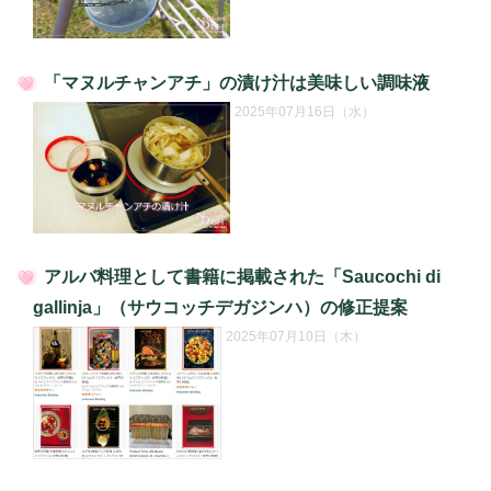
「マヌルチャンアチ」の漬け汁は美味しい調味液
投
2025年07月16日（水）
稿
日:
アルバ料理として書籍に掲載された「Saucochi di
投
gallinja」（サウコッチデガジンハ）の修正提案
稿
2025年07月10日（木）
日: