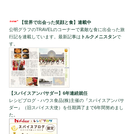
【世界で出会った笑顔と食】連載中
公明グラフのTRAVELのコーナーで素敵な食に出会った旅
行記を連載しています。最新記事は
トルクメニスタン
で
す。
【スパイスアンバサダー】6年連続就任
レシピブログ・ハウス食品(株)主催の『スパイスアンバサ
ダー』（旧スパイス大使）を任期満了まで6年間努めまし
た。