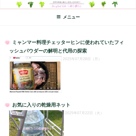
コ
SO-GLAD LIFE～旅と暮らし
世界の料理のエッセイやレシピ、シンプルライフ、楽しい暮らしなどを
ン
綴る、世界248か国を旅した松本あづさのDIARYです
メニュー
テ
ン
ツ
へ
ミャンマー料理チェッターヒンに使われていたフィ
ス
投
ッシュパウダーの解明と代用の探索
キ
稿
2025年07月28日（月）
日:
ッ
プ
お気に入りの乾燥用ネット
投
2025年07月22日（火）
稿
日: