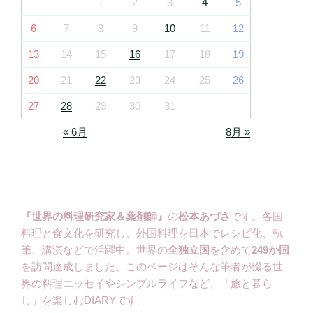
1
2
3
4
5
6
7
8
9
10
11
12
13
14
15
16
17
18
19
20
21
22
23
24
25
26
27
28
29
30
31
« 6月
8月 »
『世界の料理研究家＆薬剤師』
の
松本あづさ
です。各国
料理と食文化を研究し、外国料理を日本でレシピ化、執
筆、講演などで活躍中。世界の
全独立国
を含めて
249か国
を訪問達成しました。このページはそんな筆者が綴る世
界の料理エッセイやシンプルライフなど、「旅と暮ら
し」を楽しむDIARYです。