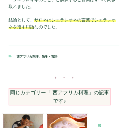
取れました。
結論として、
サロネはシエラレオネの言葉でシエラレオ
ネを指す用語
なのでした。
カ
西アフリカ料理
、
語学・言語
テ
ゴ
リ
ー
＊ ＊ ＊
同じカテゴリー「
西アフリカ料理
」の記事
です♪
投
前
前