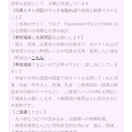
共有を目的として、大事に作成しています。
【
出典ＵＲＬ付記
や
リンクを貼れば
小規模な範囲でＯＫな
こと】
・ご自身のサイト、ブログ、FacebookやXなどのSNSにお
ける情報の小規模な引用や紹介。
【
事前連絡
と
出典明記
をお願いします】
・個人、団体、企業等の活動や出版等で、当サイトおよび
当管理人のもつ料理レシピや写真を活用・使用したい場合
（料金は≫
こちら
）。
【
事後連絡
でもよいのでお寄せ下さい（楽しみにしていま
す）】
・学校や大学の宿題や課題で当サイトを活用してくれた児
童・生徒・学生さん。所属・氏名・ご使用目的（授業の科
目名や活動のテーマなど）・ご使用ページのURLを明記し
て連絡をお願いします。※教職員の使用は上に該当するた
め有料です。
【
ご遠慮
ください】
・大々的なコピペや読み込み、出版物への無断転載。
・商用非商用ならびに営利非営利を問わず、個人、団体、