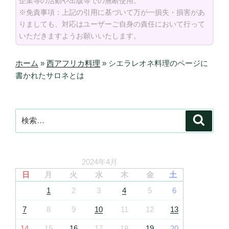
企業等の活動や出版等での無断使用。
※免責事項：上記の引用に基づいて万が一損失・損害があ
りましても、対応はユーザーご自身の責任において行って
いただきますようお願いいたします。
ホーム
»
西アフリカ料理
»
シエラレオネ料理のページに
書かれたサロネとは
検
検
索
索:
2024年4月
日
月
火
水
木
金
土
1
2
3
4
5
6
7
8
9
10
11
12
13
14
15
16
17
18
19
20