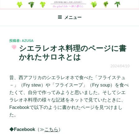
コ
SO-GLAD LIFE～旅と暮らし
世界の料理のエッセイやレシピ、シンプルライフ、楽しい暮らしなどを
ン
綴る、世界248か国を旅した松本あづさのDIARYです
メニュー
テ
ン
ツ
へ
投
投稿者:
AZUSA
稿
シエラレオネ料理のページに書
ス
日:
キ
かれたサロネとは
ッ
2024/04/10
プ
昔、西アフリカのシエラレオネで食べた「フライステュ
－」（Fry stew）や「フライスープ」（Fry soup）を食べ
たくて、自分で作ってみようと思いました。そしてシエ
ラレオネ料理の様々な記述をネットで見ていたときに、
Facebookで以下のように書かれたページを見つけまし
た。
◆
Facebook
（≫
こちら
）