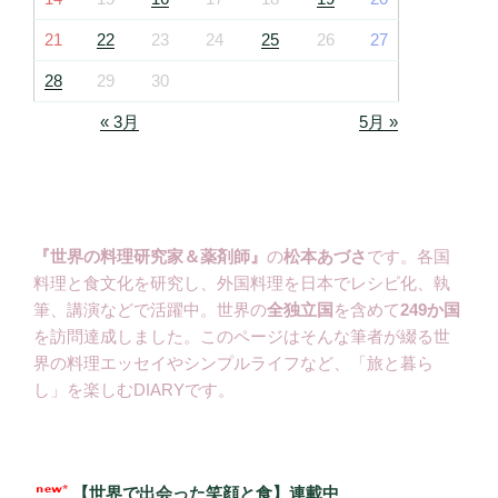
21
22
23
24
25
26
27
28
29
30
« 3月
5月 »
『世界の料理研究家＆薬剤師』
の
松本あづさ
です。各国
料理と食文化を研究し、外国料理を日本でレシピ化、執
筆、講演などで活躍中。世界の
全独立国
を含めて
249か国
を訪問達成しました。このページはそんな筆者が綴る世
界の料理エッセイやシンプルライフなど、「旅と暮ら
し」を楽しむDIARYです。
【世界で出会った笑顔と食】連載中