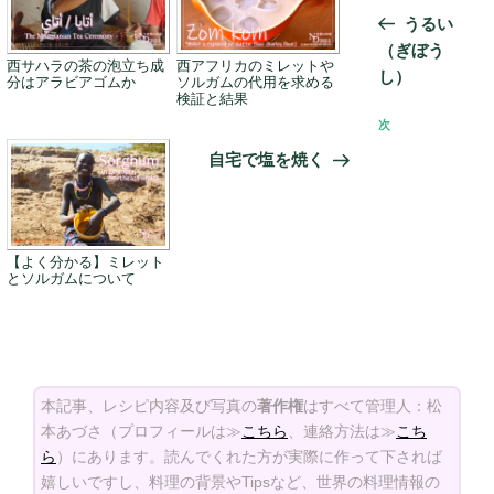
稿
の
うるい
ナ
投
（ぎぼう
ビ
西サハラの茶の泡立ち成
西アフリカのミレットや
稿
し）
分はアラビアゴムか
ソルガムの代用を求める
ゲ
検証と結果
次
次
ー
の
シ
自宅で塩を焼く
投
ョ
稿
ン
【よく分かる】ミレット
とソルガムについて
本記事、レシピ内容及び写真の
著作権
はすべて管理人：松
本あづさ（プロフィールは≫
こちら
、連絡方法は≫
こち
ら
）にあります。読んでくれた方が実際に作って下されば
嬉しいですし、料理の背景やTipsなど、世界の料理情報の