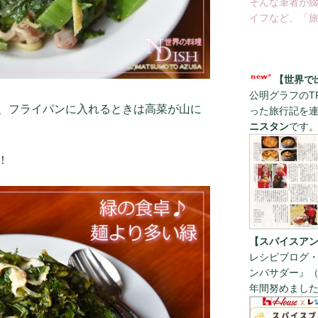
そんな筆者が
イフなど、「旅
【世界で
公明グラフのT
、フライパンに入れるときは高菜が山に
った旅行記を
ニスタン
です
！
【スパイスアン
レシピブログ・
ンバサダー』（
年間努めまし