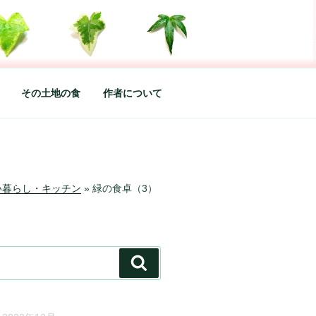
した松本あづさのDIARYです
その土地の食
作者について
い暮らし・キッチン
»
緑の食卓（3）
検
索