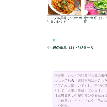
シンプル美味しい♪ナポ
緑の食卓（1）
リタンレシピ
菜
投
前
前
稿
の
緑の食卓（2）ベジターリ
投
ナ
稿
ビ
ゲ
本記事、レシピ内容及び写真の
著
ー
ルは≫
こちら
、連絡方法は≫
こち
て下されば嬉しいですし、料理の背
シ
として、大事に作成しています。
【
出典ＵＲＬ付記
や
リンクを貼れ
ョ
・ご自身のサイト、ブログ、Face
用や紹介。