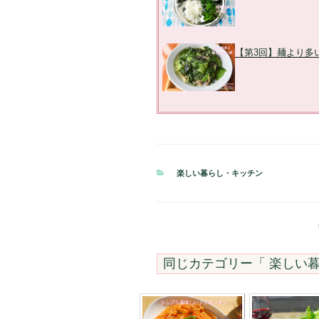
【第3回】麺より多
カ
楽しい暮らし・キッチン
テ
ゴ
リ
ー
同じカテゴリー「
楽しい暮