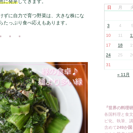
然に発芽
してきます。
日
月
けずに自力で育つ野菜は、大きな株にな
らたっぷり食べ応えもあります。
3
4
10
11
1
＊ ＊ ＊
17
18
1
24
25
2
31
« 11月
『世界の料理
各国料理と食
ピ化、執筆、
含めて
249か国