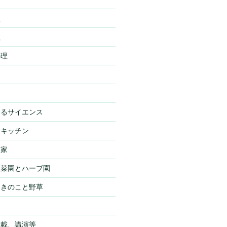
理
理
料理
わるサイエンス
・キッチン
・家
・菜園とハーブ園
・きのこと野草
物
掲載、講演等