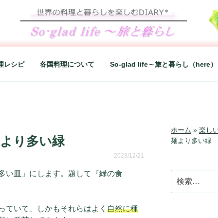
LIFE～旅と暮らし
シンプルライフ、楽しい暮らしなどを綴る、世界248か国を旅
理レシピ
各国料理について
So-glad life～旅と暮らし（here）
ホーム
»
楽し
麺より多い緑
麺より多い緑
2023/12/21
多い皿」にします。題して『緑の食
検
索:
っていて、しかもそれらはよく
自然に種