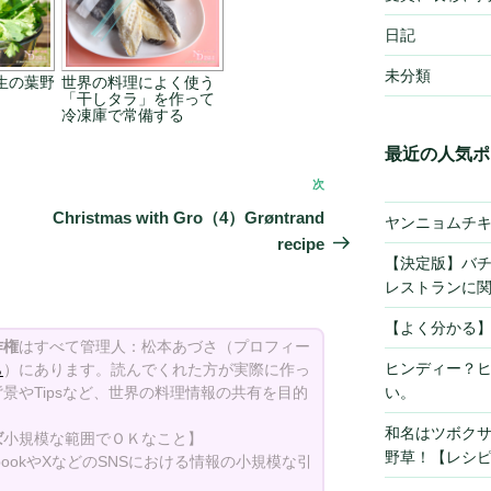
日記
未分類
生の葉野
世界の料理によく使う
「干しタラ」を作って
冷凍庫で常備する
最近の人気ポ
次
次
の
Christmas with Gro（4）Grøntrand
ヤンニョムチ
投
recipe
【決定版】バ
稿
レストランに
【よく分かる
作権
はすべて管理人：松本あづさ（プロフィー
ヒンディー？
ら
）にあります。読んでくれた方が実際に作っ
景やTipsなど、世界の料理情報の共有を目的
い。
和名はツボク
ば
小規模な範囲でＯＫなこと】
野草！【レシ
bookやXなどのSNSにおける情報の小規模な引