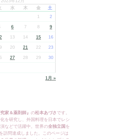
2023年12月
火
水
木
金
土
1
2
5
6
7
8
9
2
13
14
15
16
9
20
21
22
23
6
27
28
29
30
1月 »
研究家＆薬剤師』
の
松本あづさ
です。
文化を研究し、外国料理を日本でレシ
講演などで活躍中。世界の
全独立国
を
を訪問達成しました。このページは