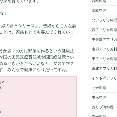
野菜を育てています。
西欧料理
南欧料理
ね！
北アフリカ料
「緑の食卓シリーズ」。普段からこんな調
西アフリカ料
ことは、家族もとても喜んでくれていま
中央部アフリ
南部アフリカ
うか多くの方に野菜を作るという健康法
が国の国民医療費低減や国民総健康とい
東アフリカ料
めるときがきたらいいなと、マスでマク
東北アフリカ
す。みんなで健康になりたいですね。
インド洋アフ
覧＞
北米料理
菜
中米料理
カリブ海料理
リ
南米料理