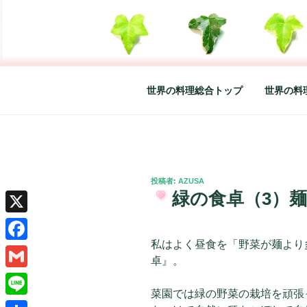
コ
ン
テ
SO-GLAD 
世界の料理のエッセイやレシピ、
ン
ツ
へ
世界の料理総合トップ
世界の料
ス
キ
ッ
プ
投
投稿者:
AZUSA
稿
緑の食卓（3）
日:
X
私はよく昼食を「野菜が麺より
Facebook
卓』。
Gmail
菜園では緑の野菜の栽培を頑張
Line