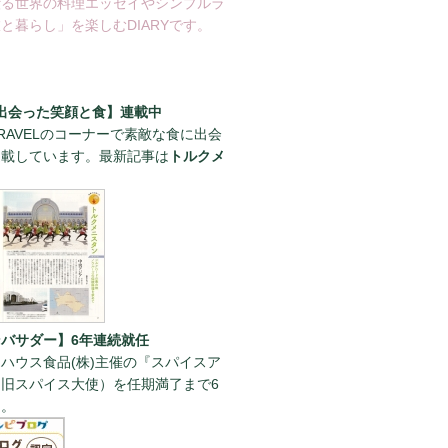
綴る世界の料理エッセイやシンプルラ
と暮らし」を楽しむDIARYです。
出会った笑顔と食】連載中
RAVELのコーナーで素敵な食に出会
連載しています。最新記事は
トルクメ
。
バサダー】6年連続就任
ハウス食品(株)主催の『スパイスア
旧スパイス大使）を任期満了まで6
た。