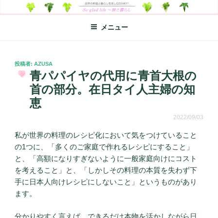
コ
SO-GLAD LIFE～旅と暮らし
世界の料理のエッセイやレシピ、シンプルライフ、楽しい暮らしなどを
ン
綴る、世界248か国を旅した松本あづさのDIARYです
メニュー
テ
ン
ツ
へ
投
投稿者:
AZUSA
稿
青パパイヤの代用に青首大根の
ス
日:
キ
首の部分。在日タイ人主婦の知
ッ
恵
プ
2022/09/03
私が世界の料理のレシピ化において気をつけていること
の1つに、「多くのご家庭で作れるレシピにすること」
と、「高額になりすぎないように一般家庭向けにコスト
を考えること」と、「しかしその料理の本質を失わず下
手に日本人向けレシピにしないこと」というものがあり
ます。
分かりやすく言えば、できるだけ本物を活かしながら日