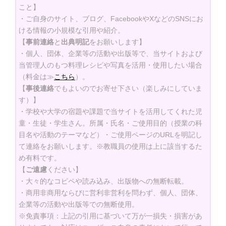
こと】
・ご自身のサイト、ブログ、FacebookやXなどのSNSにお
ける情報の小規模な引用や紹介。
【
事前連絡
と
出典明記
をお願いします】
・個人、団体、企業等の活動や出版等で、当サイトおよび
当管理人のもつ料理レシピや写真を活用・使用したい場合
（料金は≫
こちら
）。
【
事後連絡
でもよいのでお寄せ下さい（楽しみにしていま
す）】
・学校や大学の宿題や課題で当サイトを活用してくれた児
童・生徒・学生さん。所属・氏名・ご使用目的（授業の科
目名や活動のテーマなど）・ご使用ページのURLを明記し
て連絡をお願いします。※教職員の使用は上に該当するた
め有料です。
【
ご遠慮
ください】
・大々的なコピペや読み込み、出版物への無断転載。
・商用非商用ならびに営利非営利を問わず、個人、団体、
企業等の活動や出版等での無断使用。
※免責事項：上記の引用に基づいて万が一損失・損害があ