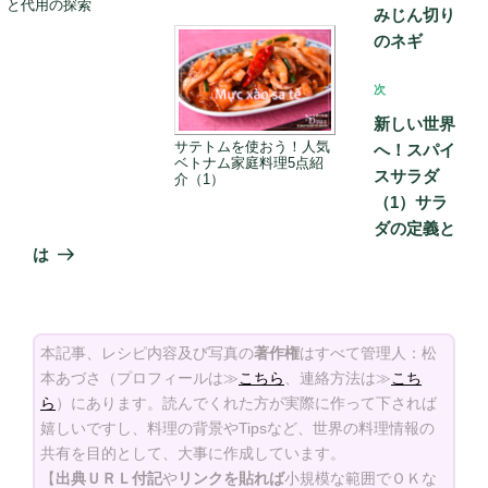
と代用の探索
ー
みじん切り
のネギ
シ
ョ
次
次
ン
の
新しい世界
投
サテトムを使おう！人気
へ！スパイ
ベトナム家庭料理5点紹
稿
スサラダ
介（1）
（1）サラ
ダの定義と
は
本記事、レシピ内容及び写真の
著作権
はすべて管理人：松
本あづさ（プロフィールは≫
こちら
、連絡方法は≫
こち
ら
）にあります。読んでくれた方が実際に作って下されば
嬉しいですし、料理の背景やTipsなど、世界の料理情報の
共有を目的として、大事に作成しています。
【
出典ＵＲＬ付記
や
リンクを貼れば
小規模な範囲でＯＫな