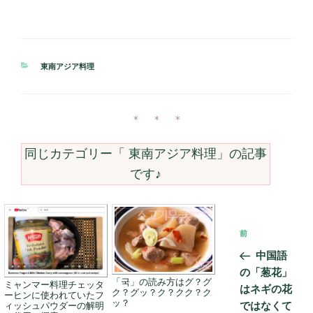
カ
東南アジア料理
テ
ゴ
リ
ー
＊ ＊ ＊
同じカテゴリー「
東南アジア料理
」の記事
です♪
投
前
前
稿
の
中国語
ナ
投
の「葱花」
ビ
「국」の読み方はグ？グ
稿
ミャンマー料理チェッタ
はネギの花
ク？グッ？ク？クク？ク
ーヒンに使われていたフ
ゲ
ッ？
ではなくて
ィッシュパウダーの解明