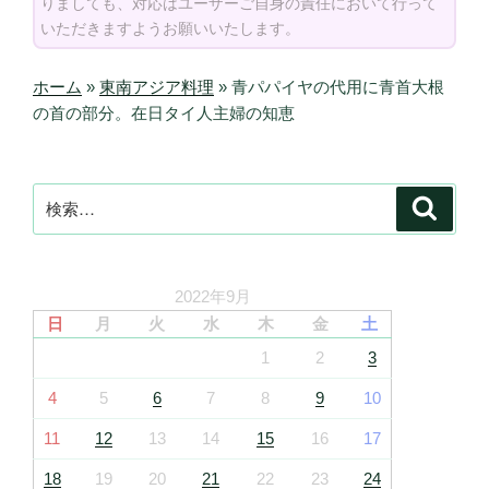
りましても、対応はユーザーご自身の責任において行って
いただきますようお願いいたします。
ホーム
»
東南アジア料理
»
青パパイヤの代用に青首大根
の首の部分。在日タイ人主婦の知恵
検
検
索
索:
2022年9月
日
月
火
水
木
金
土
1
2
3
4
5
6
7
8
9
10
11
12
13
14
15
16
17
18
19
20
21
22
23
24