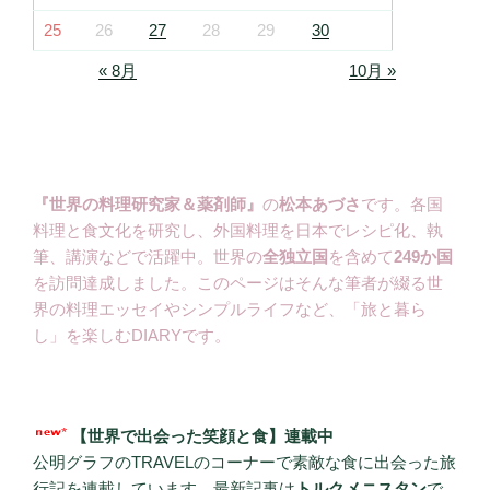
25
26
27
28
29
30
« 8月
10月 »
『世界の料理研究家＆薬剤師』
の
松本あづさ
です。各国
料理と食文化を研究し、外国料理を日本でレシピ化、執
筆、講演などで活躍中。世界の
全独立国
を含めて
249か国
を訪問達成しました。このページはそんな筆者が綴る世
界の料理エッセイやシンプルライフなど、「旅と暮ら
し」を楽しむDIARYです。
【世界で出会った笑顔と食】連載中
公明グラフのTRAVELのコーナーで素敵な食に出会った旅
行記を連載しています。最新記事は
トルクメニスタン
で