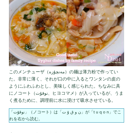
このメンチューザ（مەنچۇزە）の麺は薄力粉で作ってい
た。非常に薄く、それが口の中に入るとワンタンの皮の
ようにふわふわとし、美味しく感じられた。ちなみに具
にノコート（نوقۇت、ヒヨコマメ）が入っているが、うま
く煮るために、調理前に水に浸けて吸水させている。
「نوقۇت」（ノコート）は「ن و ق ۇ ت」が「t u q o n」でこ
れを右から読む。