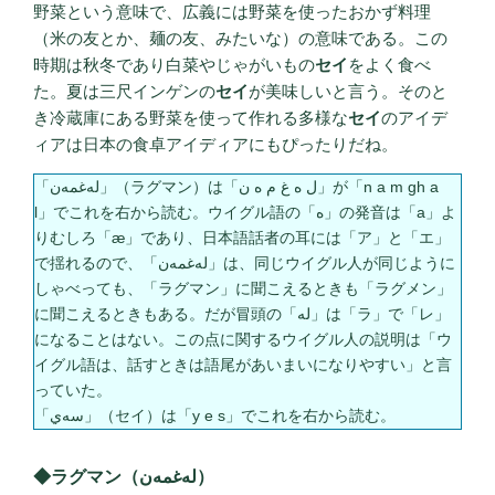
野菜という意味で、広義には野菜を使ったおかず料理
（米の友とか、麺の友、みたいな）の意味である。この
時期は秋冬であり白菜やじゃがいもの
セイ
をよく食べ
た。夏は三尺インゲンの
セイ
が美味しいと言う。そのと
き冷蔵庫にある野菜を使って作れる多様な
セイ
のアイデ
ィアは日本の食卓アイディアにもぴったりだね。
「لەغمەن」（ラグマン）は「ل ە غ م ە ن」が「n a m gh a
l」でこれを右から読む。ウイグル語の「ە」の発音は「a」よ
りむしろ「æ」であり、日本語話者の耳には「ア」と「エ」
で揺れるので、「لەغمەن」は、同じウイグル人が同じように
しゃべっても、「ラグマン」に聞こえるときも「ラグメン」
に聞こえるときもある。だが冒頭の「لە」は「ラ」で「レ」
になることはない。この点に関するウイグル人の説明は「ウ
イグル語は、話すときは語尾があいまいになりやすい」と言
っていた。
「سەي」（セイ）は「y e s」でこれを右から読む。
◆ラグマン（لەغمەن）