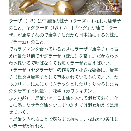
ラーザ
（لازا）は中国語の辣子（ラーズ）すなわち唐辛子
のこと。
ヤグラーザ
（ياغ لازا）は「ヤグ」が油で「ラー
ザ」が唐辛子なので唐辛子油だから日本語にすると辣油
（ラー油）のこと。
でもラグマンを食べているときに
ラーザ
（唐辛子）と言
えば当たり前で
ヤグラーザ
（辣油）を指す。だからわざ
わざ長い名で呼ばなくても短く
ラーザ
と言えばいい。
＜ラーザ（ヤグラーザ）の作り方＞
小さな容器に、唐辛
子（粗挽き唐辛子として市販されているものでよい、た
っぷり）、にんにく（クラッシュしたりすりおろしたも
のを唐辛子と同量）、花椒（カワウィチン、
كاۋاۋىچىن）、黒酢少々、ごま油を入れて混ぜておく。そ
こに熱したサラダ油を少しずつ加えては混ぜ加えては混
ぜていく。
＊黒酢を入れることで腐らず長持ちし、なおかつ美味し
い
ラーザ
が作れる。