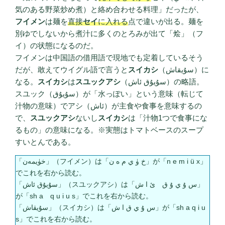
気のある野菜炒め煮）と絡め合わせる料理」だったが、
フイメン
は麺を
直接
セイ
に入れる
点で違いが出る。麺を
別ゆでしないから煮汁に多くのとろみが出て「烩」（フ
イ）の状態になるのだ。
フイメンは中国語の借用語で現地でも定着しているそう
だが、敢えてウイグル語で言うと
スイカシ
（سۇيقاش）に
なる。
スイカシ
は
スユックアシ
（سۇيۇق ئاش）の略語。
スユック（سۇيۇق）が「水っぽい」という意味（転じて
汁物の意味）でアシ（ئاش）が主食や食事を意味するの
で、
スユックアシ
ないし
スイカシ
は「汁物1つで食事にな
るもの」の意味になる。※実態はトマトベースのスープ
すいとんである。
「خۈيمەن」（フイメン）は「خ ۈ ي م ە ن」が「n e m i ü x」
でこれを右から読む。
「سۇيۇق ئاش」（スユックアシ）は「س ۇ ي ۇ ق ئ ا ش」
が「sh a q u i u s」でこれを右から読む。
「سۇيقاش」（スイカシ）は「س ۇ ي ق ا ش」が「sh a q i u
s」でこれを右から読む。