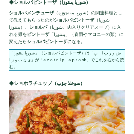
◆ショルパピントーザ（شورپا پىنتوزا）
ショルパメンチューザ
（شورپا مەنچۇزە）の関連料理とし
て教えてもらったのが
ショルパピントーザ
（شورپا
پىنتوزا）。
ショルパ
（شورپا、肉入りクリアスープ）に入
れる麺を
ピントーザ
「پىنتوزا」（春雨やマロニーの類）に
変えたら
ショルパピントーザ
になる。
「شورپا پىنتوزا」（ショルパピントーザ）は「ش و ر پ ا پ
ى ن ت و ز ا」が「a z o t n i p a p r o sh」でこれを右から読
む。
◆ショホラチュップ（سوخلا چۇپ）