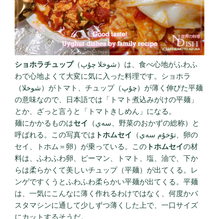
ショホラチュップ
（شوخلا چۇپ）は、食べ心地がふわふ
わで心地よくて大変に気に入った料理です。ショホラ
（شوخلا）がトマト、チュップ（چۇپ）が薄く伸びた平麺
の意味なので、日本語では「トマト煮込みがけの平麺」
とか、ざっと言うと「トマトきしめん」になる。
麺にかかるものは
セイ
（سەي、野菜のおかずの総称）と
呼ばれる。この写真では
トホムセイ
（تۇخۇم سەي、卵の
セイ、トホム＝卵）が乗っている。この
トホムセイ
の材
料は、ふわふわ卵、ピーマン、トマト、塩、油で、下か
らは柔らかくて美しいチュップ（平麺）が出てくる。レ
ンゲですくうとふわふわ柔らかい平麺が出てくる。平麺
は、一気にこんなに薄く作れるわけではなく、何度かパ
スタマシンに通して少しずつ薄くした上で、一口サイズ
にカットするそうだ。