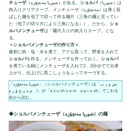
チューザ
（شورپا مەنچۇزە）がある。
ショルパ
（شورپا）は
肉入りクリアスープ、メンチューザ（مەنچۇزە）は薄く延
ばした麺を包丁で切って作る麺片（三角の麺と言ってい
た（包丁の切り方により三角になる））。だから、
ショ
ルパメンチューザ
は「麺片入りの肉入りスープ」とな
る。
＜ショルパメンチューザの作り方＞
最初に肉・塩・水を煮て、アクも取って、野菜を入れて
ショルパ
を作る。メンチューザも作っておく。
ショルパ
を煮ている鍋にメンチューザを入れて2、3分ゆでて出来
上がり。仕上げに黒こしょうをふってサーヴする。
「شورپا مەنچۇزە」（ショルパメンチューザ）は「ش و ر پ
ا م ە ن چ ۇ ز ە」が「a z u ch n e m a p r o sh」でこれを
右から読む。
◆ショルパメンチューザ（شورپا مەنچۇزە）の麺