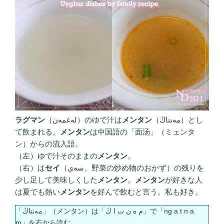
ラグマン
（لەغمەن）のゆで汁は
メンタン
（مەنتاڭ）とし
て飲まれる。
メンタン
は中国語の「面汤」（ミェンタ
ン）からの流入語。
（左）ゆで汁そのままの
メンタン
。
（右）は
セイ
（سەي、野菜の炒め物のおかず）の残りを
少し足して美味しくした
メンタン
。
メンタン
が好きな人
は夏でも熱い
メンタン
を好んで飲むと言う。私も好き。
「مەنتاڭ」（メンタン）は「م ە ن ت ا ڭ」で「ng a t n a
m」を右から読む。