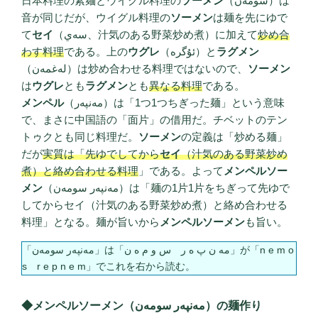
日本料理の素麺とウイグル料理の
ソーメン
（سومەن）は
音が同じだが、ウイグル料理の
ソーメン
は麺を先にゆで
て
セイ
（سەي、汁気のある野菜炒め煮）に加えて
炒め合
わす料理
である。上の
ウグレ
（ئۇگرە）と
ラグメン
（لەغمەن）は炒め合わせる料理ではないので、
ソーメン
は
ウグレ
とも
ラグメン
とも
異なる料理
である。
メンペル
（مەنپەر）は「1つ1つちぎった麺」という意味
で、まさに中国語の「面片」の借用だ。チベットのテン
トゥクとも同じ料理だ。
ソーメン
の定義は「炒める麺」
だが
実質は「先ゆでしてから
セイ
（汁気のある野菜炒め
煮）と絡め合わせる料理
」である。よって
メンペルソー
メン
（مەنپەر سومەن）は「麺の1片1片をちぎって先ゆで
してからセイ（汁気のある野菜炒め煮）と絡め合わせる
料理」となる。麺が旨いから
メンペルソーメン
も旨い。
「مەنپەر سومەن」は「مە ن پ ە ر س و م ە ن」が「n e m o
s r e p n e m」でこれを右から読む。
◆メンペルソーメン（مەنپەر سومەن）の麺作り