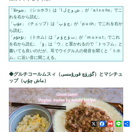
「شوخلا」（ショホラ）は「ش و خ ل ا 」が「a l x o hs」でこ
れを右から読む。
「چۇپ」（チュップ）は「چ ۇ پ」が「p u ch」でこれを右か
ら読む。
「تۇخۇم」（トホム）は「ت ۇ خ ۇ م」が「m u x u t」でこれ
を右から読む。「ۇ」は「ウ」と置かれるので「トゥフム」と
書いても良いのだが、耳でウイグル人の発音を聞くと「トホ
ム」に近い音に聞こえる。
◆グルチコールムスィ（گۈرۈچ قورۇمسى）とマシチュ
ップ（ماش چۇپ）
X
Facebook
Gmail
Line