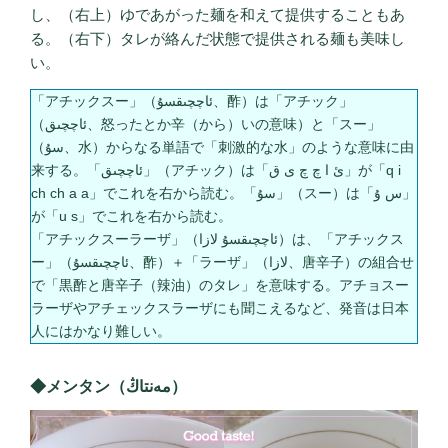
し、（右上）ゆであがった麺を和えて提供することもあ
る。（右下）タレが絡んだ状態で提供される麺も美味し
い。
「アチックスー」（ئاچچىقسۇ、酢）は「アチック」
（ئاچچىق、怒ったとか辛（から）いの意味）と「スー」
（سۇ、水）からなる単語で「刺激的な水」のような意味に由
来する。「ئاچچىق」（アチック）は「ئ ا چ چ ى ق」が「q i
ch ch a a」でこれを右から読む。「سۇ」（スー）は「س ۇ」
が「u s」でこれを右から読む。
「アチックスーラーザ」（ئاچچىقسۇ لازا）は、「アチックス
ー」（ئاچچىقسۇ、酢）＋「ラーザ」（لازا、唐辛子）の組合せ
で「黒酢と唐辛子（辣油）のタレ」を意味する。アチョスー
ラーザやアチェックスラーザにも聞こえるなど、発音は日本
人にはかなり難しい。
◆メンタン（مەنتاڭ）