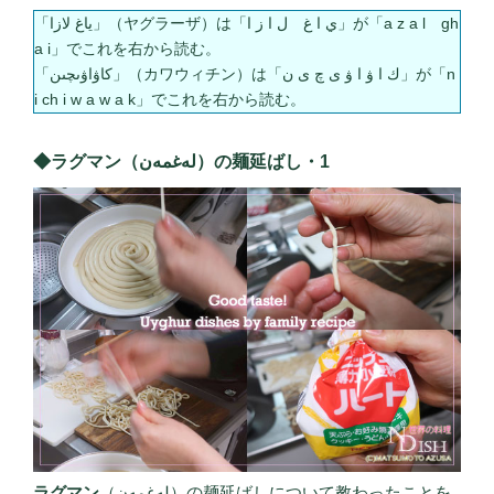
「ياغ لازا」（ヤグラーザ）は「ي ا غ ل ا ز ا」が「a z a l gh
a i」でこれを右から読む。
「كاۋاۋىچىن」（カワウィチン）は「ك ا ۋ ا ۋ ى چ ى ن」が「n
i ch i w a w a k」でこれを右から読む。
◆ラグマン（لەغمەن）の麺延ばし・1
ラグマン
（لەغمەن）の麺延ばしについて教わったことを