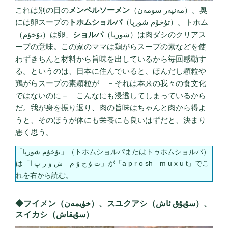
これは別の日の
メンペルソーメン
（مەنپەر سومەن）。奥
には卵スープの
トホムショルパ
（تۇخۇم شورپا）。トホム
（تۇخۇم）は卵、
ショルパ
（شورپا）は肉ダシのクリアス
ープの意味。この家のママは鶏がらスープの素などを使
わずきちんと材料から旨味を出しているから毎回感動す
る。というのは、日本に住んでいると、ほんだし顆粒や
鶏がらスープの素顆粒が －それは本来の我々の食文化
ではないのに－ こんなにも浸透してしまっているから
だ。我が身を振り返り、肉の旨味はちゃんと肉から得よ
うと、そのほうが体にも栄養にも良いはずだと、決まり
悪く思う。
「تۇخۇم شورپا」（トホムショルパまたはトゥホムショルパ）
は「ت ۇ خ ۇ م ش و ر پ ا」が「a p r o sh m u x u t」でこ
れを右から読む。
◆フイメン（خۈيمەن）、スユクアシ（سۇيۇق ئاش）、
スイカシ（سۇيقاش）