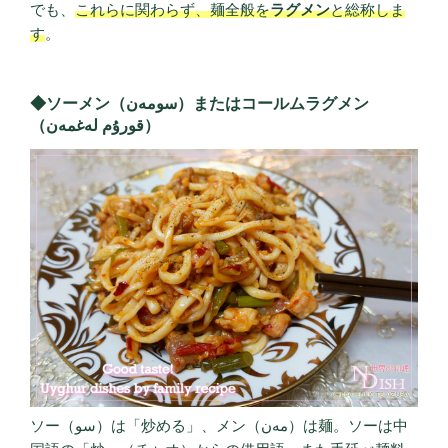
でも、
これらに関わらず、麺全般を
ラグメン
と総称しま
す
。
◆ソーメン（سومەن）またはコールムラグメン
（قورۇم لەغمەن）
ソー（سو）は「炒める」、メン（مەن）は麺。ソーは中