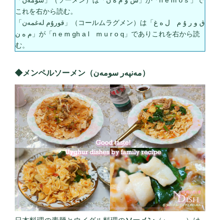
「سومەن」（ソーメン）は「س و م ە ن」が「n e m o s 」で
これを右から読む。
「قورۇم لەغمەن」（コールムラグメン）は「ق و ر ۇ م ل ە غ
م ە ن」が「n e m gh a l m u r o q」でありこれを右から読
む。
◆メンペルソーメン（مەنپەر سومەن）