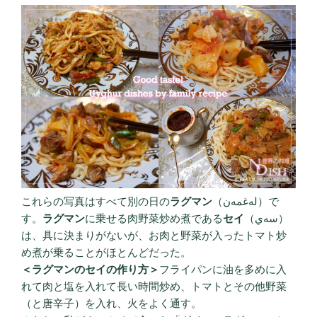
これらの写真はすべて別の日の
ラグマン
（لەغمەن）で
す。
ラグマン
に乗せる肉野菜炒め煮である
セイ
（سەي）
は、具に決まりがないが、お肉と野菜が入ったトマト炒
め煮が乗ることがほとんどだった。
＜ラグマンのセイの作り方＞
フライパンに油を多めに入
れて肉と塩を入れて長い時間炒め、トマトとその他野菜
（と唐辛子）を入れ、火をよく通す。