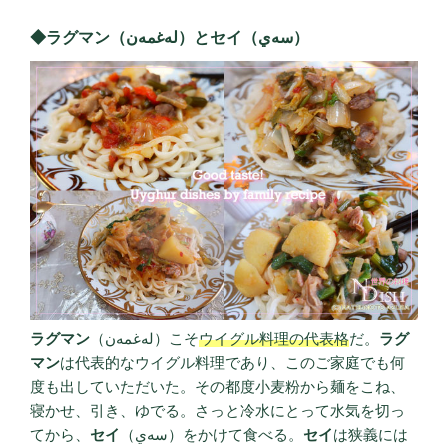
◆ラグマン（لەغمەن）とセイ（سەي）
ラグマン
（لەغمەن）こそ
ウイグル料理の代表格
だ。
ラグ
マン
は代表的なウイグル料理であり、このご家庭でも何
度も出していただいた。その都度小麦粉から麺をこね、
寝かせ、引き、ゆでる。さっと冷水にとって水気を切っ
てから、
セイ
（سەي）をかけて食べる。
セイ
は狭義には