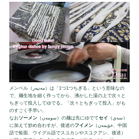
メンペル（مەنپەر）は「1つ1つちぎる」という意味なの
で、麺生地を細く作ってから、沸かした湯の上で次々と
ちぎって投入してゆでる。「次々とちぎって投入」がも
のすごく手早い。
なお
ソーメン
（سومەن）の麺は先にゆでて
セイ
（سەي）
に加えて炒め合わすが、後述の
フイメン
（خۈيمەن、中国
語で烩面、ウイグル語でスユカシやスユクアシ、後述）