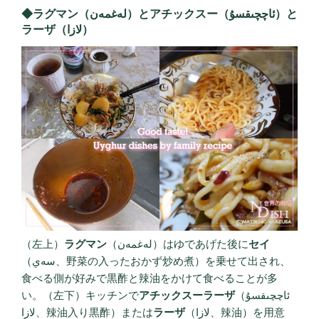
◆ラグマン（لەغمەن）とアチックスー（ئاچچىقسۇ）と
ラーザ（لازا）
（左上）
ラグマン
（لەغمەن）はゆであげた後に
セイ
（سەي、野菜の入ったおかず炒め煮）を乗せて出され、
食べる側が好みで黒酢と辣油をかけて食べることが多
い。（左下）キッチンで
アチックスーラーザ
（ئاچچىقسۇ
لازا、辣油入り黒酢）または
ラーザ
（لازا、辣油）を用意