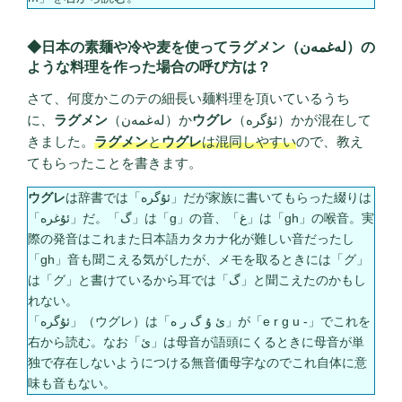
◆日本の素麺や冷や麦を使ってラグメン（لەغمەن）の
ような料理を作った場合の呼び方は？
さて、何度かこのテの細長い麺料理を頂いているうち
に、
ラグメン
（لەغمەن）か
ウグレ
（ئۇگرە）かが混在して
きました。
ラグメン
と
ウグレ
は混同しやすい
ので、教え
てもらったことを書きます。
ウグレ
は辞書では「ئۇگرە」だが家族に書いてもらった綴りは
「ئۇغرە」だ。「گ」は「g」の音、「غ」は「gh」の喉音。実
際の発音はこれまた日本語カタカナ化が難しい音だったし
「gh」音も聞こえる気がしたが、メモを取るときには「グ」
は「グ」と書けているから耳では「گ」と聞こえたのかもし
れない。
「ئۇگرە」（ウグレ）は「ئ ۇ گ ر ە」が「e r g u -」でこれを
右から読む。なお「ئ」は母音が語頭にくるときに母音が単
独で存在しないようにつける無音価母字なのでこれ自体に意
味も音もない。