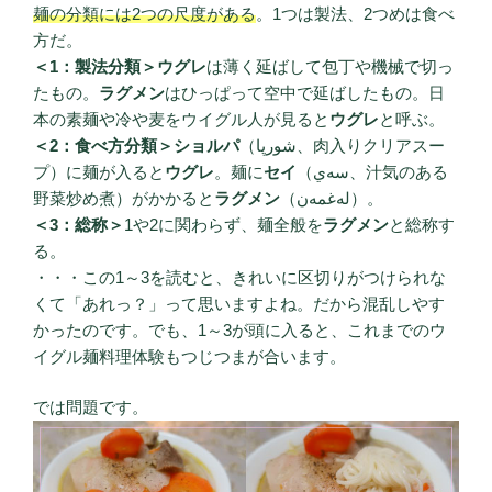
麺の分類には2つの尺度がある
。1つは製法、2つめは食べ
方だ。
＜1：製法分類＞
ウグレ
は薄く延ばして包丁や機械で切っ
たもの。
ラグメン
はひっぱって空中で延ばしたもの。日
本の素麺や冷や麦をウイグル人が見ると
ウグレ
と呼ぶ。
＜2：食べ方分類＞
ショルパ
（شورپا、肉入りクリアスー
プ）に麺が入ると
ウグレ
。麺に
セイ
（سەي、汁気のある
野菜炒め煮）がかかると
ラグメン
（لەغمەن）。
＜3：総称＞
1や2に関わらず、麺全般を
ラグメン
と総称す
る。
・・・この1～3を読むと、きれいに区切りがつけられな
くて「あれっ？」って思いますよね。だから混乱しやす
かったのです。でも、1～3が頭に入ると、これまでのウ
イグル麺料理体験もつじつまが合います。
では問題です。