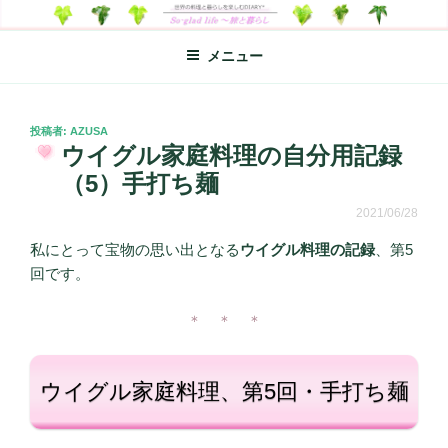
コ
SO-GLAD LIFE～旅と暮らし
世界の料理のエッセイやレシピ、シンプルライフ、楽しい暮らしなどを
ン
綴る、世界248か国を旅した松本あづさのDIARYです
メニュー
テ
ン
ツ
へ
投
投稿者:
AZUSA
稿
ウイグル家庭料理の自分用記録
ス
日:
キ
（5）手打ち麺
ッ
2021/06/28
プ
私にとって宝物の思い出となる
ウイグル料理の記録
、第5
回です。
＊ ＊ ＊
ウイグル家庭料理、第5回・手打ち麺