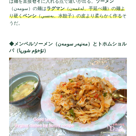
は麺を直接
セイ
に入れる点で違いが出る。
ソーメン
（سومەن）の麺は
ラグマン
（لەغمەن、手延べ麺）の麺よ
り硬く
ベンシ
（بەنسي、水餃子）の皮より柔らかく作る
そ
うだ。
◆メンペルソーメン（مەنپەر سومەن）とトホムショル
パ（تۇخۇم شورپا）