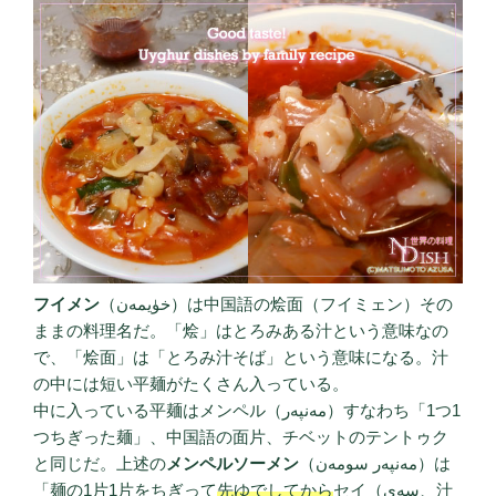
フイメン
（خۈيمەن）は中国語の烩面（フイミェン）その
ままの料理名だ。「烩」はとろみある汁という意味なの
で、「烩面」は「とろみ汁そば」という意味になる。汁
の中には短い平麺がたくさん入っている。
中に入っている平麺はメンペル（مەنپەر）すなわち「1つ1
つちぎった麺」、中国語の面片、チベットのテントゥク
と同じだ。上述の
メンペルソーメン
（مەنپەر سومەن）は
「麺の1片1片をちぎって
先ゆでしてから
セイ（سەي、汁