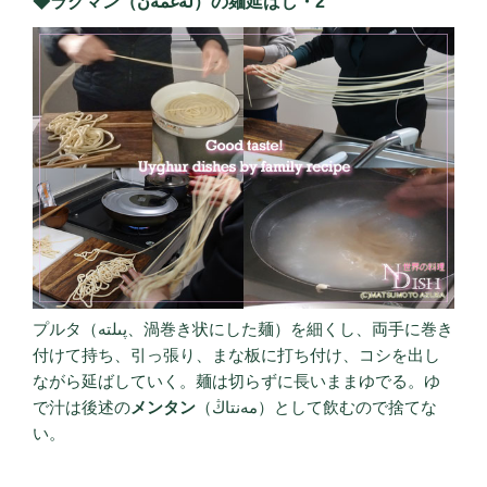
◆ラグマン（لەغمەن）の麺延ばし・2
プルタ（پىلتە、渦巻き状にした麺）を細くし、両手に巻き
付けて持ち、引っ張り、まな板に打ち付け、コシを出し
ながら延ばしていく。麺は切らずに長いままゆでる。ゆ
で汁は後述の
メンタン
（مەنتاڭ）として飲むので捨てな
い。