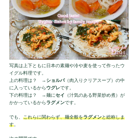
写真は上下ともに日本の素麺や冷や麦を使って作ったウ
イグル料理です。
上の料理は？ →
ショルパ
（肉入りクリアスープ）の中
に入っているから
ウグレ
です。
下の料理は？ →麺に
セイ
（汁気のある野菜炒め煮）が
かかっているから
ラグメン
です。
でも、
これらに関わらず、麺全般を
ラグメン
と総称しま
す
。