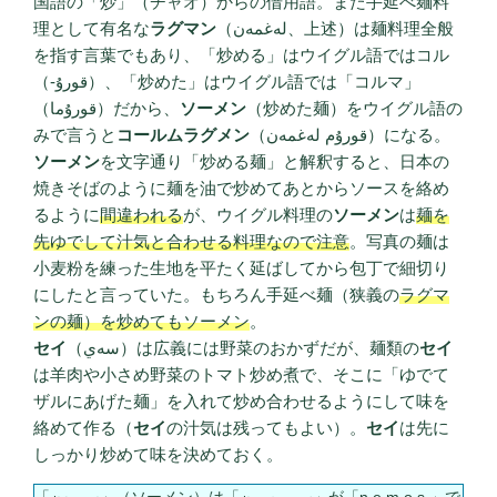
国語の「炒」（チャオ）からの借用語。また手延べ麺料
理として有名な
ラグマン
（لەغمەن、上述）は麺料理全般
を指す言葉でもあり、「炒める」はウイグル語ではコル
（-قورۇ）、「炒めた」はウイグル語では「コルマ」
（قورۇما）だから、
ソーメン
（炒めた麺）をウイグル語の
みで言うと
コールムラグメン
（قورۇم لەغمەن）になる。
ソーメン
を文字通り「炒める麺」と解釈すると、日本の
焼きそばのように麺を油で炒めてあとからソースを絡め
るように
間違われる
が、ウイグル料理の
ソーメン
は
麺を
先ゆでして汁気と合わせる料理なので注意
。写真の麺は
小麦粉を練った生地を平たく延ばしてから包丁で細切り
にしたと言っていた。もちろん手延べ麺（狭義の
ラグマ
ンの麺）を炒めてもソーメン
。
セイ
（سەي）は広義には野菜のおかずだが、麺類の
セイ
は羊肉や小さめ野菜のトマト炒め煮で、そこに「ゆでて
ザルにあげた麺」を入れて炒め合わせるようにして味を
絡めて作る（
セイ
の汁気は残ってもよい）。
セイ
は先に
しっかり炒めて味を決めておく。