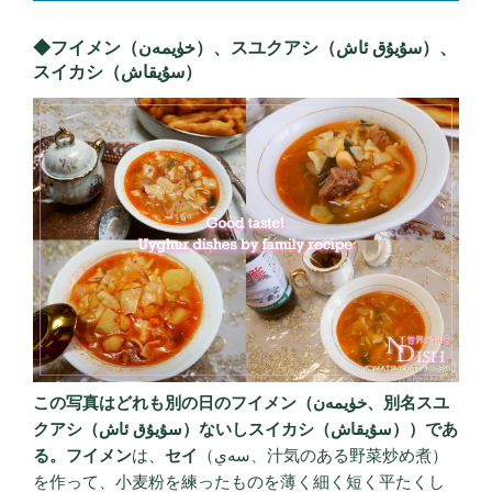
◆フイメン（خۈيمەن）、スユクアシ（سۇيۇق ئاش）、
スイカシ（سۇيقاش）
この写真はどれも別の日の
フイメン
（خۈيمەن、別名
スユ
クアシ
（سۇيۇق ئاش）ないし
スイカシ
（سۇيقاش））であ
る。フイメン
は、
セイ
（سەي、汁気のある野菜炒め煮）
を作って、小麦粉を練ったものを薄く細く短く平たくし