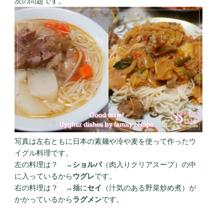
次の問題です。
写真は左右ともに日本の素麺や冷や麦を使って作ったウ
イグル料理です。
左の料理は？ →
ショルパ
（肉入りクリアスープ）の中
に入っているから
ウグレ
です。
右の料理は？ →麺に
セイ
（汁気のある野菜炒め煮）が
かかっているから
ラグメン
です。