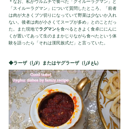
＊なお、私がウルムチで食べた「グイルーラグマン」と
「スイルーラグマン」について質問したところ、「前者
は肉が大きくブツ切りになっていて野菜は少ないか入れ
ない。後者は肉が小さくてスープが多め」とのことだっ
た。また現地で
ラグマン
を食べるときよく食卓ににんに
くが置いてあって生のままかじりながら食べたという体
験を語ったら「それは漢民族式だ」と言っていた。
◆ラーザ（لازا）またはヤグラーザ（ياغ لازا）