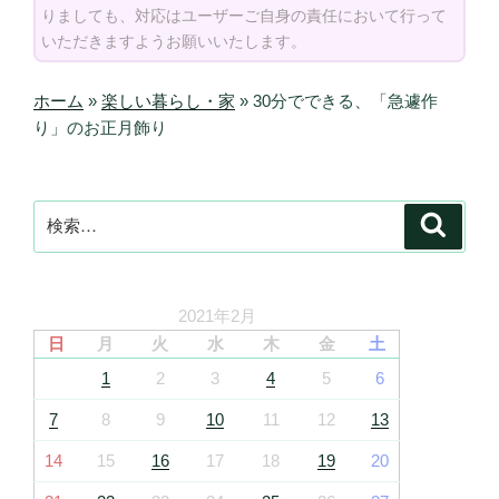
りましても、対応はユーザーご自身の責任において行って
いただきますようお願いいたします。
ホーム
»
楽しい暮らし・家
»
30分でできる、「急遽作
り」のお正月飾り
検
検
索
索:
2021年2月
日
月
火
水
木
金
土
1
2
3
4
5
6
7
8
9
10
11
12
13
14
15
16
17
18
19
20