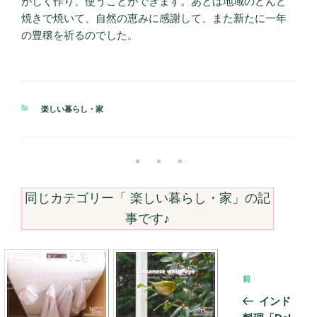
がしく作り、使うことができます。あとは地域のどんど
焼きで焼いて、自然の恵みに感謝して、また新たに一年
の豊穣を祈るのでした。
カ
楽しい暮らし・家
テ
ゴ
リ
ー
＊ ＊ ＊
同じカテゴリー「
楽しい暮らし・家
」の記
事です♪
投
前
前
稿
の
インド
ナ
投