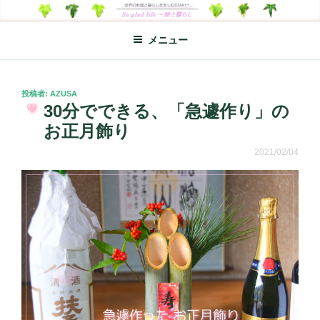
コ
SO-GLAD LIFE～旅と暮らし
世界の料理のエッセイやレシピ、シンプルライフ、楽しい暮らしなどを
ン
綴る、世界248か国を旅した松本あづさのDIARYです
メニュー
テ
ン
ツ
へ
投
投稿者:
AZUSA
稿
30分でできる、「急遽作り」の
ス
日:
キ
お正月飾り
ッ
2021/02/04
プ