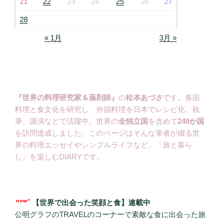
21
22
23
24
25
26
27
28
« 1月
3月 »
『世界の料理研究家＆薬剤師』
の
松本あづさ
です。各国
料理と食文化を研究し、外国料理を日本でレシピ化、執
筆、講演などで活躍中。世界の
全独立国
を含めて
249か国
を訪問達成しました。このページはそんな筆者が綴る世
界の料理エッセイやシンプルライフなど、「旅と暮ら
し」を楽しむDIARYです。
【世界で出会った笑顔と食】連載中
公明グラフのTRAVELのコーナーで素敵な食に出会った旅