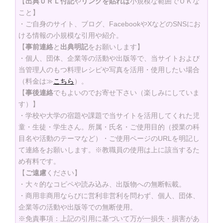
【
出典ＵＲＬ付記
や
リンクを貼れば
小規模な範囲でＯＫな
こと】
・ご自身のサイト、ブログ、FacebookやXなどのSNSにお
ける情報の小規模な引用や紹介。
【
事前連絡
と
出典明記
をお願いします】
・個人、団体、企業等の活動や出版等で、当サイトおよび
当管理人のもつ料理レシピや写真を活用・使用したい場合
（料金は≫
こちら
）。
【
事後連絡
でもよいのでお寄せ下さい（楽しみにしていま
す）】
・学校や大学の宿題や課題で当サイトを活用してくれた児
童・生徒・学生さん。所属・氏名・ご使用目的（授業の科
目名や活動のテーマなど）・ご使用ページのURLを明記し
て連絡をお願いします。※教職員の使用は上に該当するた
め有料です。
【
ご遠慮
ください】
・大々的なコピペや読み込み、出版物への無断転載。
・商用非商用ならびに営利非営利を問わず、個人、団体、
企業等の活動や出版等での無断使用。
※免責事項：上記の引用に基づいて万が一損失・損害があ