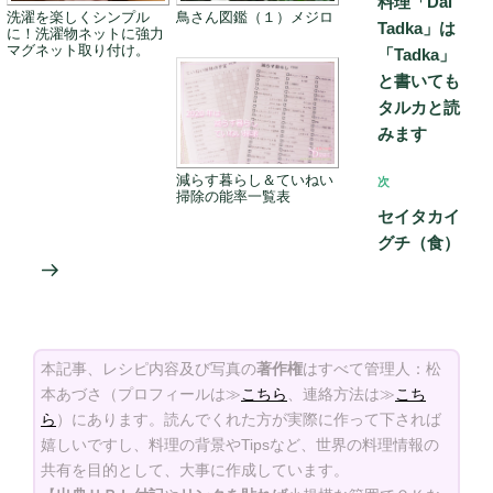
料理「Dal
ビ
洗濯を楽しくシンプル
鳥さん図鑑（１）メジロ
稿
Tadka」は
に！洗濯物ネットに強力
ゲ
マグネット取り付け。
「Tadka」
ー
と書いても
タルカと読
シ
みます
ョ
ン
減らす暮らし＆ていねい
次
次
掃除の能率一覧表
の
セイタカイ
投
グチ（食）
稿
本記事、レシピ内容及び写真の
著作権
はすべて管理人：松
本あづさ（プロフィールは≫
こちら
、連絡方法は≫
こち
ら
）にあります。読んでくれた方が実際に作って下されば
嬉しいですし、料理の背景やTipsなど、世界の料理情報の
共有を目的として、大事に作成しています。