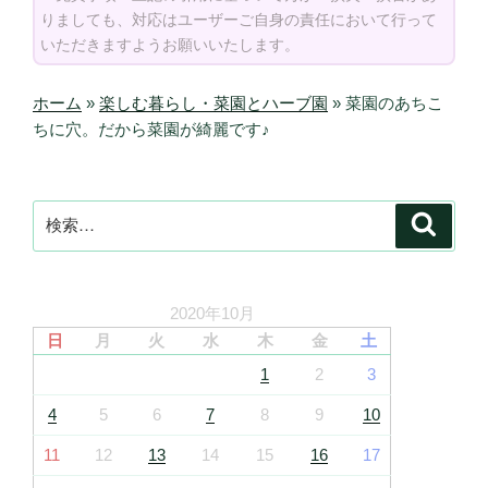
りましても、対応はユーザーご自身の責任において行って
いただきますようお願いいたします。
ホーム
»
楽しむ暮らし・菜園とハーブ園
»
菜園のあちこ
ちに穴。だから菜園が綺麗です♪
検
検
索
索:
2020年10月
日
月
火
水
木
金
土
1
2
3
4
5
6
7
8
9
10
11
12
13
14
15
16
17