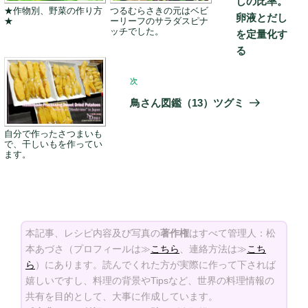
しの比率。
ビ
★作物別、野菜の作り方
つるむらさきの元はベビ
稿
卵液とだし
★
ーリーフのサラダスピナ
ゲ
ッチでした。
を定量化す
ー
る
シ
次
次
ョ
の
鳥さん図鑑（13）ツグミ
ン
投
稿
自分で作ったさつまいも
で、干しいもを作ってい
ます。
本記事、レシピ内容及び写真の
著作権
はすべて管理人：松
本あづさ（プロフィールは≫
こちら
、連絡方法は≫
こち
ら
）にあります。読んでくれた方が実際に作って下されば
嬉しいですし、料理の背景やTipsなど、世界の料理情報の
共有を目的として、大事に作成しています。