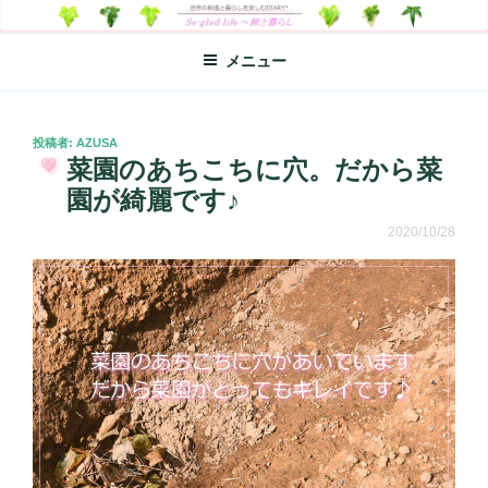
コ
SO-GLAD LIFE～旅と暮らし
世界の料理のエッセイやレシピ、シンプルライフ、楽しい暮らしなどを
ン
綴る、世界248か国を旅した松本あづさのDIARYです
メニュー
テ
ン
ツ
へ
投
投稿者:
AZUSA
稿
菜園のあちこちに穴。だから菜
ス
日:
キ
園が綺麗です♪
ッ
2020/10/28
プ