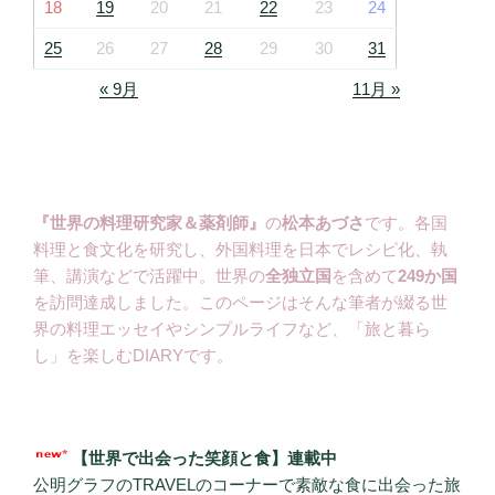
18
19
20
21
22
23
24
25
26
27
28
29
30
31
« 9月
11月 »
『世界の料理研究家＆薬剤師』
の
松本あづさ
です。各国
料理と食文化を研究し、外国料理を日本でレシピ化、執
筆、講演などで活躍中。世界の
全独立国
を含めて
249か国
を訪問達成しました。このページはそんな筆者が綴る世
界の料理エッセイやシンプルライフなど、「旅と暮ら
し」を楽しむDIARYです。
【世界で出会った笑顔と食】連載中
公明グラフのTRAVELのコーナーで素敵な食に出会った旅