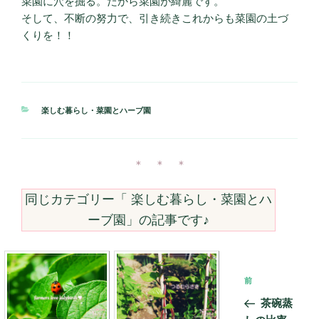
菜園に穴を掘る。だから菜園が綺麗です。
そして、不断の努力で、引き続きこれからも菜園の土づ
くりを！！
カ
楽しむ暮らし・菜園とハーブ園
テ
ゴ
リ
ー
＊ ＊ ＊
同じカテゴリー「
楽しむ暮らし・菜園とハ
ーブ園
」の記事です♪
投
前
前
稿
の
茶碗蒸
ナ
投