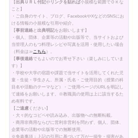
【
出典ＵＲＬ付記
や
リンクを貼れば
小規模な範囲でＯＫな
こと】
・ご自身のサイト、ブログ、FacebookやXなどのSNSにお
ける情報の小規模な引用や紹介。
【
事前連絡
と
出典明記
をお願いします】
・個人、団体、企業等の活動や出版等で、当サイトおよび
当管理人のもつ料理レシピや写真を活用・使用したい場合
（料金は≫
こちら
）。
【
事後連絡
でもよいのでお寄せ下さい（楽しみにしていま
す）】
・学校や大学の宿題や課題で当サイトを活用してくれた児
童・生徒・学生さん。所属・氏名・ご使用目的（授業の科
目名や活動のテーマなど）・ご使用ページのURLを明記し
て連絡をお願いします。※教職員の使用は上に該当するた
め有料です。
【
ご遠慮
ください】
・大々的なコピペや読み込み、出版物への無断転載。
・商用非商用ならびに営利非営利を問わず、個人、団体、
企業等の活動や出版等での無断使用。
※免責事項：上記の引用に基づいて万が一損失・損害があ