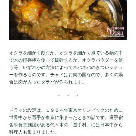
オクラを細かく刻むか、オクラを細かく煮ている鍋の中
で木の撹拌棒を使って破砕するか、オクラパウダーを使
う等、いずれかの方法によってネバネバのきついシチュ
ーを作るものです。
チャド
はお肉の国なので、多くの場
合は肉が入ったダラバが作られます。
＊ ＊ ＊
ドラマの設定は、１９６４年東京オリンピックのために
世界中から選手が東京に集まったときの話です。選手宿
舎や食堂施設がある代々木の「選手村」には日本中から
料理人も集まりました。