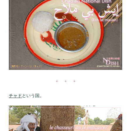
＊ ＊ ＊
チャド
という国。