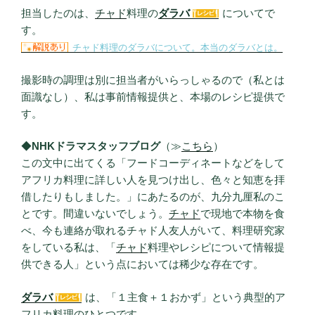
担当したのは、
チャド
料理の
ダラバ
についてで
す。
チャド料理のダラバについて。本当のダラバとは。
撮影時の調理は別に担当者がいらっしゃるので（私とは
面識なし）、私は事前情報提供と、本場のレシピ提供で
す。
◆
NHKドラマスタッフブログ
（≫
こちら
）
この文中に出てくる「フードコーディネートなどをして
アフリカ料理に詳しい人を見つけ出し、色々と知恵を拝
借したりもしました。」にあたるのが、九分九厘私のこ
とです。間違いないでしょう。
チャド
で現地で本物を食
べ、今も連絡が取れるチャド人友人がいて、料理研究家
をしている私は、「
チャド
料理やレシピについて情報提
供できる人」という点においては稀少な存在です。
ダラバ
は、「１主食＋１おかず」という典型的ア
フリカ料理のひとつです。