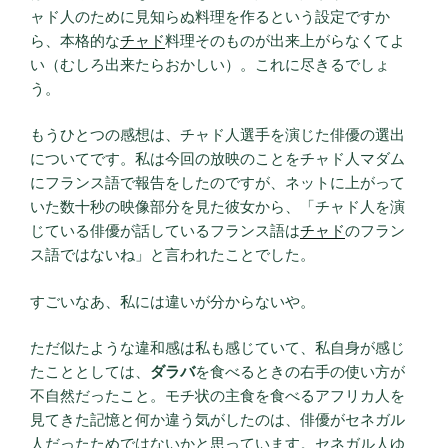
ャド人のために見知らぬ料理を作るという設定ですか
ら、本格的な
チャド
料理そのものが出来上がらなくてよ
い（むしろ出来たらおかしい）。これに尽きるでしょ
う。
もうひとつの感想は、チャド人選手を演じた俳優の選出
についてです。私は今回の放映のことをチャド人マダム
にフランス語で報告をしたのですが、ネットに上がって
いた数十秒の映像部分を見た彼女から、「チャド人を演
じている俳優が話しているフランス語は
チャド
のフラン
ス語ではないね」と言われたことでした。
すごいなあ、私には違いが分からないや。
ただ似たような違和感は私も感じていて、私自身が感じ
たこととしては、
ダラバ
を食べるときの右手の使い方が
不自然だったこと。モチ状の主食を食べるアフリカ人を
見てきた記憶と何か違う気がしたのは、俳優がセネガル
人だったためではないかと思っています。セネガル人ゆ