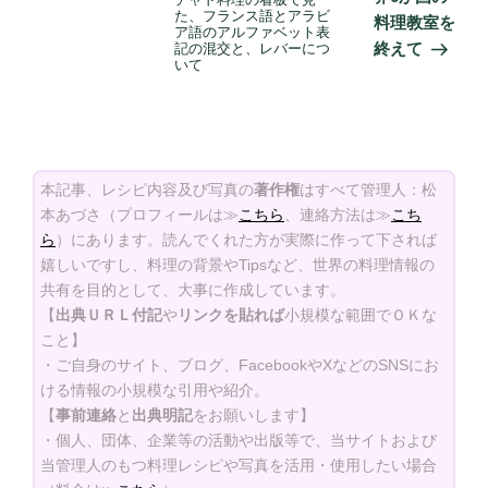
た、フランス語とアラビ
料理教室を
ア語のアルファベット表
終えて
記の混交と、レバーにつ
いて
本記事、レシピ内容及び写真の
著作権
はすべて管理人：松
本あづさ（プロフィールは≫
こちら
、連絡方法は≫
こち
ら
）にあります。読んでくれた方が実際に作って下されば
嬉しいですし、料理の背景やTipsなど、世界の料理情報の
共有を目的として、大事に作成しています。
【
出典ＵＲＬ付記
や
リンクを貼れば
小規模な範囲でＯＫな
こと】
・ご自身のサイト、ブログ、FacebookやXなどのSNSにお
ける情報の小規模な引用や紹介。
【
事前連絡
と
出典明記
をお願いします】
・個人、団体、企業等の活動や出版等で、当サイトおよび
当管理人のもつ料理レシピや写真を活用・使用したい場合