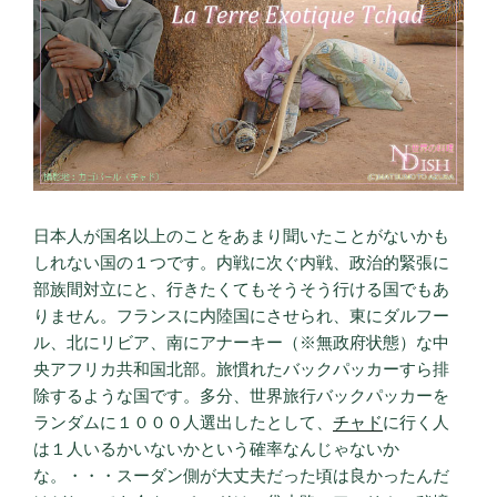
日本人が国名以上のことをあまり聞いたことがないかも
しれない国の１つです。内戦に次ぐ内戦、政治的緊張に
部族間対立にと、行きたくてもそうそう行ける国でもあ
りません。フランスに内陸国にさせられ、東にダルフー
ル、北にリビア、南にアナーキー（※無政府状態）な中
央アフリカ共和国北部。旅慣れたバックパッカーすら排
除するような国です。多分、世界旅行バックパッカーを
ランダムに１０００人選出したとして、
チャド
に行く人
は１人いるかいないかという確率なんじゃないか
な。・・・スーダン側が大丈夫だった頃は良かったんだ