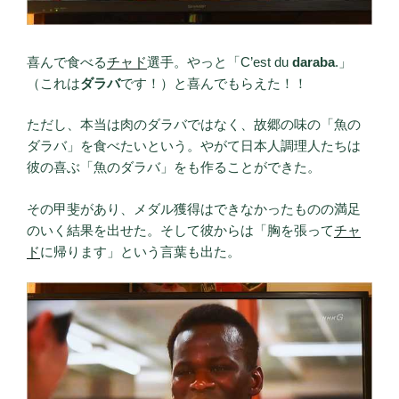
喜んで食べる
チャド
選手。やっと「C’est du
daraba
.」
（これは
ダラバ
です！）と喜んでもらえた！！
ただし、本当は肉のダラバではなく、故郷の味の「魚の
ダラバ」を食べたいという。やがて日本人調理人たちは
彼の喜ぶ「魚のダラバ」をも作ることができた。
その甲斐があり、メダル獲得はできなかったものの満足
のいく結果を出せた。そして彼からは「胸を張って
チャ
ド
に帰ります」という言葉も出た。