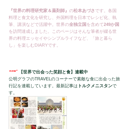
『世界の料理研究家＆薬剤師』
の
松本あづさ
です。各国
料理と食文化を研究し、外国料理を日本でレシピ化、執
筆、講演などで活躍中。世界の
全独立国
を含めて
249か国
を訪問達成しました。このページはそんな筆者が綴る世
界の料理エッセイやシンプルライフなど、「旅と暮ら
し」を楽しむDIARYです。
【世界で出会った笑顔と食】連載中
公明グラフのTRAVELのコーナーで素敵な食に出会った旅
行記を連載しています。最新記事は
トルクメニスタン
で
す。