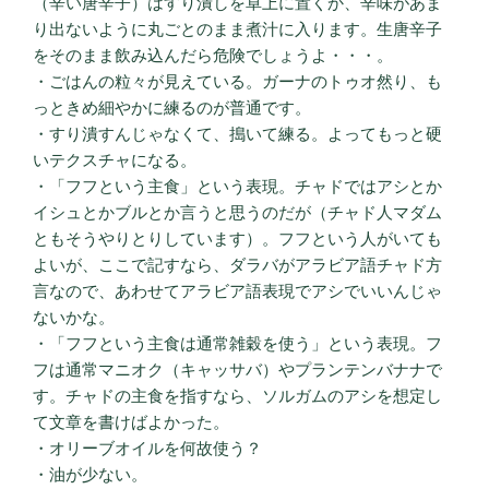
（辛い唐辛子）はすり潰しを卓上に置くか、辛味があま
り出ないように丸ごとのまま煮汁に入ります。生唐辛子
をそのまま飲み込んだら危険でしょうよ・・・。
・ごはんの粒々が見えている。ガーナのトゥオ然り、も
っときめ細やかに練るのが普通です。
・すり潰すんじゃなくて、搗いて練る。よってもっと硬
いテクスチャになる。
・「フフという主食」という表現。チャドではアシとか
イシュとかブルとか言うと思うのだが（チャド人マダム
ともそうやりとりしています）。フフという人がいても
よいが、ここで記すなら、ダラバがアラビア語チャド方
言なので、あわせてアラビア語表現でアシでいいんじゃ
ないかな。
・「フフという主食は通常雑穀を使う」という表現。フ
フは通常マニオク（キャッサバ）やプランテンバナナで
す。チャドの主食を指すなら、ソルガムのアシを想定し
て文章を書けばよかった。
・オリーブオイルを何故使う？
・油が少ない。