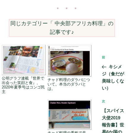
リ
ー
＊ ＊ ＊
同じカテゴリー「
中央部アフリカ料理
」の
記事です♪
投
前
前
稿
の
キシメ
ナ
投
ジ（食だが
ビ
公明グラフ連載『世界で
稿
チャド料理のダラバにつ
美味しくな
出会った笑顔と食』、
いて。本当のダラバと
ゲ
2020年夏季号はコンゴ民
い）
は。
主
ー
次
次
シ
の
【スパイス
ョ
投
大使2019
ン
稿
報告書】世
界6か国の
チャド料理の看板で見