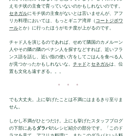
えモチ状の主食で育っていないのかもしれないのです。
セネガル
にモチ状の主食がないとは言いませんが、アフ
リカ料理においては、もっとギニア湾岸（
コートジボワ
ール
とか）に行ったほうがモチ度が上がるのです。
チャド人を演じるのであれば、せめて隣国のカメルーン
人やその隣の隣のベナン人を探すなどすれば、近いフラ
ンス語を話し、近い指の使い方をしてごはんを食べる人
が見つかったかもしれないな。
チャド
と
セネガル
は、位
置も文化も遠すぎる。。。
＊ ＊ ＊
でも大丈夫。上に挙げたことは不満にはまるきり至りま
せん。
しかし不満がひとつだけ。上にも挙げたスタッフブログ
の下部にある
ダラバ
のレシピ紹介の部分です。「このド
ラマを見て、アフリカ料理に、またこのダラバという料