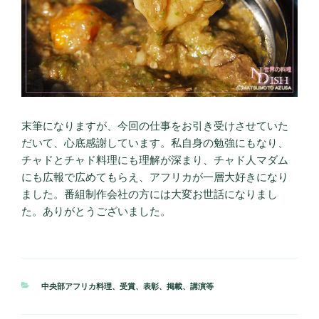
末筆になりますが、今回の仕事をお引き受けさせていた
だいて、心底感謝しています。私自身の勉強にもなり、
チャドとチャド料理にも理解が深まり、チャド人マダム
にも広報で広めてもらえ、アフリカが一層大好きになり
ました。番組制作会社の方には大変お世話になりまし
た。ありがとうございました。
カ
中央部アフリカ料理
、
受賞、表彰、掲載、講演等
テ
ゴ