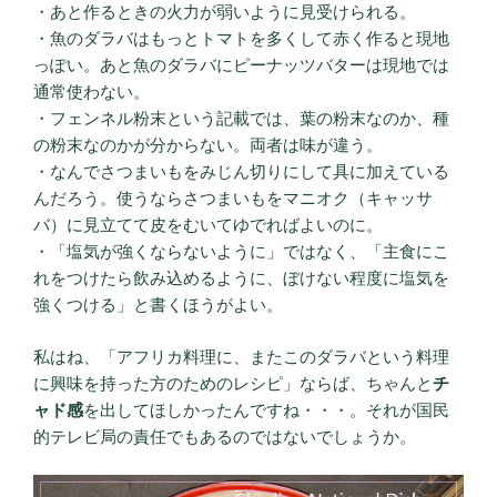
・あと作るときの火力が弱いように見受けられる。
・魚のダラバはもっとトマトを多くして赤く作ると現地
っぽい。あと魚のダラバにピーナッツバターは現地では
通常使わない。
・フェンネル粉末という記載では、葉の粉末なのか、種
の粉末なのかが分からない。両者は味が違う。
・なんでさつまいもをみじん切りにして具に加えている
んだろう。使うならさつまいもをマニオク（キャッサ
バ）に見立てて皮をむいてゆでればよいのに。
・「塩気が強くならないように」ではなく、「主食にこ
れをつけたら飲み込めるように、ぼけない程度に塩気を
強くつける」と書くほうがよい。
私はね、「アフリカ料理に、またこのダラバという料理
に興味を持った方のためのレシピ」ならば、ちゃんと
チ
ャド感
を出してほしかったんですね・・・。それが国民
的テレビ局の責任でもあるのではないでしょうか。