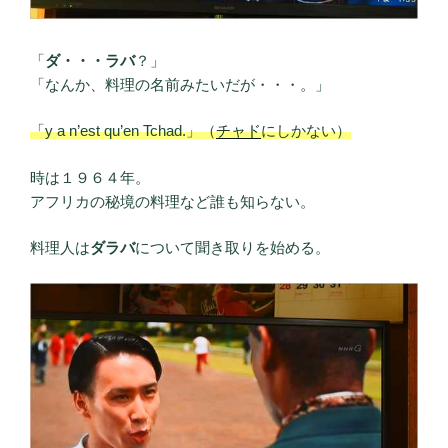
「
ダ・・・ラバ
？」
「なんか、料理の名前みたいだが・・・。」
「y a n’est qu’en Tchad.」（
チャド
にしかない）
時は１９６４年。
アフリカの秘境の料理など誰も知らない。
料理人は
ダラバ
について聞き取りを始める。