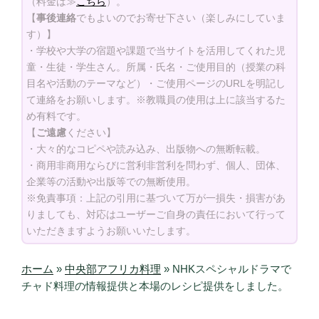
（料金は≫
こちら
）。
【
事後連絡
でもよいのでお寄せ下さい（楽しみにしていま
す）】
・学校や大学の宿題や課題で当サイトを活用してくれた児
童・生徒・学生さん。所属・氏名・ご使用目的（授業の科
目名や活動のテーマなど）・ご使用ページのURLを明記し
て連絡をお願いします。※教職員の使用は上に該当するた
め有料です。
【
ご遠慮
ください】
・大々的なコピペや読み込み、出版物への無断転載。
・商用非商用ならびに営利非営利を問わず、個人、団体、
企業等の活動や出版等での無断使用。
※免責事項：上記の引用に基づいて万が一損失・損害があ
りましても、対応はユーザーご自身の責任において行って
いただきますようお願いいたします。
ホーム
»
中央部アフリカ料理
»
NHKスペシャルドラマで
チャド料理の情報提供と本場のレシピ提供をしました。