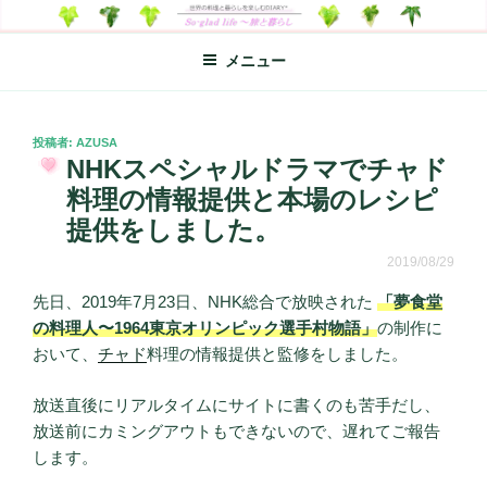
コ
SO-GLAD LIFE～旅と暮らし
世界の料理のエッセイやレシピ、シンプルライフ、楽しい暮らしなどを
ン
綴る、世界248か国を旅した松本あづさのDIARYです
メニュー
テ
ン
ツ
へ
投
投稿者:
AZUSA
稿
NHKスペシャルドラマでチャド
ス
日:
キ
料理の情報提供と本場のレシピ
ッ
提供をしました。
プ
2019/08/29
先日、2019年7月23日、NHK総合で放映された
「夢食堂
の料理人〜1964東京オリンピック選手村物語」
の制作に
おいて、
チャド
料理の情報提供と監修をしました。
放送直後にリアルタイムにサイトに書くのも苦手だし、
放送前にカミングアウトもできないので、遅れてご報告
します。