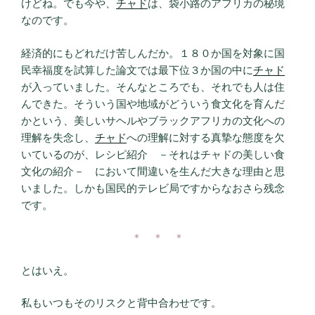
けどね。でも今や、
チャド
は、袋小路のアフリカの秘境
なのです。
経済的にもどれだけ苦しんだか。１８０か国を対象に国
民幸福度を試算した論文では最下位３か国の中に
チャド
が入っていました。そんなところでも、それでも人は住
んできた。そういう国や地域がどういう食文化を育んだ
かという、美しいサヘルやブラックアフリカの文化への
理解を失念し、
チャド
への理解に対する真摯な態度を欠
いているのが、レシピ紹介 －それはチャドの美しい食
文化の紹介－ において間違いを生んだ大きな理由と思
いました。しかも国民的テレビ局ですからなおさら残念
です。
＊ ＊ ＊
とはいえ。
私もいつもそのリスクと背中合わせです。