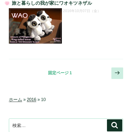
旅と暮らしの我が家にワオキツネザル
投
2016年10月07日（金）
稿
日:
投
次
固定ページ
1
の
稿
ペ
の
ー
ペ
ジ
ホーム
»
2016
»
10
ー
ジ
送
検
検
索
り
索: