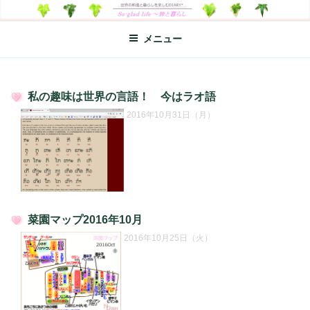
コ
SO-GLAD LIFE～旅と暮らし
世界の料理のエッセイやレシピ、シンプルライフ、楽しい暮らしなどを
ン
綴る、世界248か国を旅した松本あづさのDIARYです
メニュー
テ
ン
ツ
へ
私の趣味は世界の言語！ 今はラオ語
ス
投
2016年10月31日（月）
キ
稿
日:
ッ
プ
菜園マップ2016年10月
投
2016年10月25日（火）
稿
日: