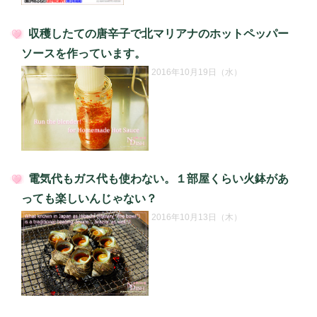
収穫したての唐辛子で北マリアナのホットペッパー
投
ソースを作っています。
稿
2016年10月19日（水）
日:
電気代もガス代も使わない。１部屋くらい火鉢があ
投
っても楽しいんじゃない？
稿
2016年10月13日（木）
日: