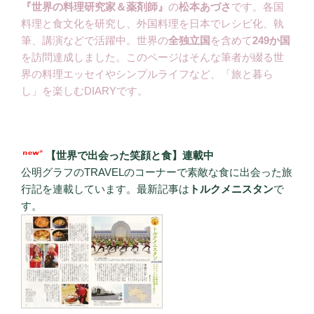
『世界の料理研究家＆薬剤師』
の
松本あづさ
です。各国
料理と食文化を研究し、外国料理を日本でレシピ化、執
筆、講演などで活躍中。世界の
全独立国
を含めて
249か国
を訪問達成しました。このページはそんな筆者が綴る世
界の料理エッセイやシンプルライフなど、「旅と暮ら
し」を楽しむDIARYです。
【世界で出会った笑顔と食】連載中
公明グラフのTRAVELのコーナーで素敵な食に出会った旅
行記を連載しています。最新記事は
トルクメニスタン
で
す。