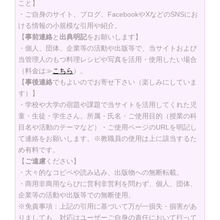
こと】
・ご自身のサイト、ブログ、FacebookやXなどのSNSにお
ける情報の小規模な引用や紹介。
【
事前連絡
と
出典明記
をお願いします】
・個人、団体、企業等の活動や出版等で、当サイトおよび
当管理人のもつ料理レシピや写真を活用・使用したい場合
（料金は≫
こちら
）。
【
事後連絡
でもよいのでお寄せ下さい（楽しみにしていま
す）】
・学校や大学の宿題や課題で当サイトを活用してくれた児
童・生徒・学生さん。所属・氏名・ご使用目的（授業の科
目名や活動のテーマなど）・ご使用ページのURLを明記し
て連絡をお願いします。※教職員の使用は上に該当するた
め有料です。
【
ご遠慮
ください】
・大々的なコピペや読み込み、出版物への無断転載。
・商用非商用ならびに営利非営利を問わず、個人、団体、
企業等の活動や出版等での無断使用。
※免責事項：上記の引用に基づいて万が一損失・損害があ
りましても、対応はユーザーご自身の責任において行って