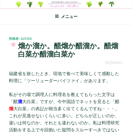
コ
SO-GLAD LIFE～旅と暮らし
世界の料理のエッセイやレシピ、シンプルライフ、楽しい暮らしなどを
ン
綴る、世界248か国を旅した松本あづさのDIARYです
メニュー
テ
ン
ツ
へ
投
投稿者:
AZUSA
稿
熘か溜か。醋熘か醋溜か。醋熘
ス
日:
キ
白菜か醋溜白菜か
ッ
2025/04/17
プ
福建省を旅したとき、現地で食べて美味しくて感動した
料理に「ツーリューダーバイツァイ」があります。
私がその場で調理人に料理名を教えてもらった文字は
「醋
溜
大白菜」ですが、今中国語でネットを見ると「醋
熘
大白菜」の表記が相当多く出てくるんですね・・・。
これが見逃せないくらいに多い。どちらが正しいのか、
違いは何なのか、それとも違わないのか。私は料理研究
活動をする上で今回抱いた疑問をスルーすべきではない