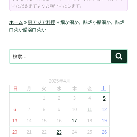
いただきますようお願いいたします。
ホーム
»
東アジア料理
»
熘か溜か。醋熘か醋溜か。醋熘
白菜か醋溜白菜か
検
検
索
索:
2025年4月
日
月
火
水
木
金
土
1
2
3
4
5
6
7
8
9
10
11
12
13
14
15
16
17
18
19
20
21
22
23
24
25
26