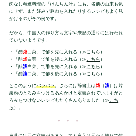
肉なし精進料理の「けんちん汁」にも、名前の由来も気
にせず、また好みで豚肉を入れたりするレシピもよく見
かけるのがその例です。
だから、中国人の作り方も文字や来歴の通りには行われ
ていないようです。
「醋
熘
白菜」で酢を先に入れる（≫
こちら
）
「醋
熘
白菜」で酢を後に入れる（≫
こちら
）
「醋
溜
白菜」で酢を先に入れる（≫
こちら
）
「醋
溜
白菜」で酢を後に入れる（≫
こちら
）
とこのように
バラバラ
。さらには辞書上は
熘
（
溜
）は片
栗粉のとろみをつけるあんかけと定義されていますがと
ろみをつけないレシピもたくさんありました（≫
こち
ら
）。
＊ ＊ ＊
言葉には元の意味があるとしても言葉は元から離れて使