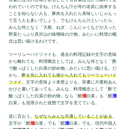
われていくのですね。けんちん汁が寺の名前に由来する
ことを知らない人も、豚肉を入れたら美味しいじゃんっ
て言う人も多いでしょう、でもけんちん汁といったら、
みんな何となく「大根、ねぎ、こんにゃくなどが入った
野菜たっぷり具沢山の味噌味の汁物」みたいに料理の概
念は思い描けるわけです。
ツーリューバイツァイも、過去の料理記録や文字の意味
から離れても、料理概念としては、みんな何となく「酢
で酸っぱくした白菜の炒め物」みたいに思い描ける。だ
から、
酢を先に入れても後から入れてもツーリューバイ
ツァイ
。文字の意味より来歴よりも、辞書に片栗粉あん
かけと書いてあっても、みんな、料理概念として「酢で
酸っぱくした白菜の炒め物」なら「醋
熘
白菜」も「醋
溜
白菜」も混用された状態で文字を充てている。
逆に言おう。
なぜならみんな共通していることがある
。
文字が「醋
熘
白菜」でも「醋
溜
白菜」でも、現代中国人