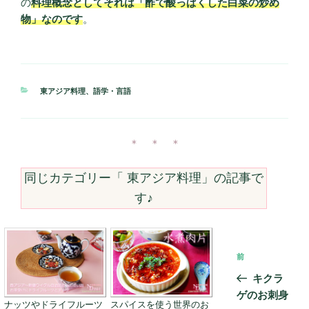
の
料理概念としてそれは「酢で酸っぱくした白菜の炒め
物」なのです
。
カ
東アジア料理
、
語学・言語
テ
ゴ
リ
ー
＊ ＊ ＊
同じカテゴリー「
東アジア料理
」の記事で
す♪
投
前
前
稿
の
キクラ
ナ
投
ゲのお刺身
ビ
ナッツやドライフルーツ
スパイスを使う世界のお
稿