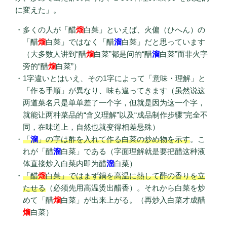
に変えた」。
多くの人が「醋
熘
白菜」といえば、火偏（ひへん）の
「醋
熘
白菜」ではなく「醋
溜
白菜」だと思っています
（大多数人讲到“醋
熘
白菜”都是问的“醋
溜
白菜”而非火字
旁的“醋
熘
白菜”）
1字違いとはいえ、その1字によって「意味・理解」と
「作る手順」が異なり、味も違ってきます（虽然说这
两道菜名只是单单差了一个字，但就是因为这一个字，
就能让两种菜品的“含义理解”以及“成品制作步骤”完全不
同，在味道上，自然也就变得相差悬殊）
「
溜
」の字は酢を入れて作る白菜の炒め物を示す
。こ
れが「醋
溜
白菜」である（字面理解就是要把醋这种液
体直接炒入白菜内即为醋
溜
白菜）
「醋
熘
白菜」ではまず鍋を高温に熱して酢の香りを立
たせる
（必须先用高温烫出醋香）。それから白菜を炒
めて「醋
熘
白菜」が出来上がる。（再炒入白菜才成醋
熘
白菜）