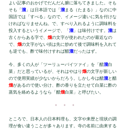
よい記事のおかげでだんだん腑に落ちてきました。そも
そも「
溜
」は日本語では「
溜
まる（たまる）」なのに中
国語では「すべる」なので、イメージ違いに気を付けな
ければなりませんね。で、すべり入れるように調味料を
投入するというイメージで、「
溜
」は味付けです。
溜
は
古くからある字で、
熘
の文字が使われたのが最近なの
で、
熘
の文字がない頃は先に炒めて後で調味料を入れて
も逆でも、酢で味付けすれば醋
溜
だったはず。
今、多くの人が「ツーリューバイツァイ」を「醋
溜
白
菜」だと思っているが、それはやはり
熘
の文字が新しい
ので使用実績が少ないからだろう。しかし今は醋
溜
と醋
熘
があるので使い分け、酢の香りを立たせて白菜に酢の
蒸気を絡めるようなら「醋
熘
白菜」と呼びたい。
＊ ＊ ＊
ところで、日本人の日本料理も、文字や来歴と現状の調
理が食い違うことが多々あります。寺の名前に由来する