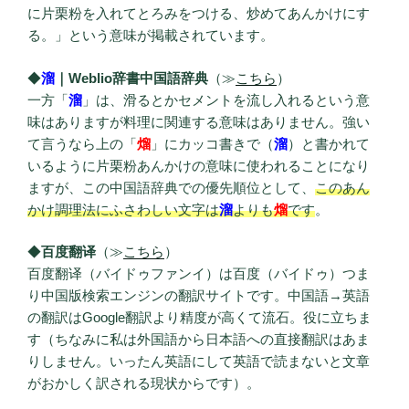
に片栗粉を入れてとろみをつける、炒めてあんかけにす
る。」という意味が掲載されています。
◆
溜
｜Weblio辞書中国語辞典
（≫
こちら
）
一方「
溜
」は、滑るとかセメントを流し入れるという意
味はありますが料理に関連する意味はありません。強い
て言うなら上の「
熘
」にカッコ書きで（
溜
）と書かれて
いるように片栗粉あんかけの意味に使われることになり
ますが、この中国語辞典での優先順位として、
このあん
かけ調理法にふさわしい文字は
溜
よりも
熘
です
。
◆
百度翻译
（≫
こちら
）
百度翻译（バイドゥファンイ）は百度（バイドゥ）つま
り中国版検索エンジンの翻訳サイトです。中国語→英語
の翻訳はGoogle翻訳より精度が高くて流石。役に立ちま
す（ちなみに私は外国語から日本語への直接翻訳はあま
りしません。いったん英語にして英語で読まないと文章
がおかしく訳される現状からです）。