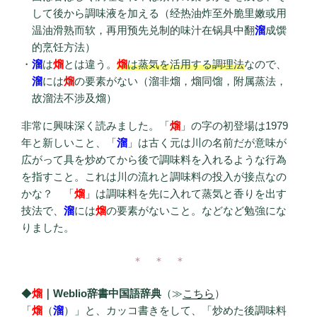
して後から調味液を加える（经热油炸至外脆里嫩或用
温油滑熟而软，再用预先兑制的味汁在锅具中翻
溜
成馔
的烹饪方法）
溜
は
熘
とは違う。
熘
は蒸気を活用する調理法
なので、
溜
には
熘
の要素がない（溜非熘，熘同馏，附属蒸法，
故溜法不涉及熘）
非常に興味深く読みました。「
熘
」の字の初登場は1979
年と新しいこと、「
溜
」は古く元は川の名前だが意味が
広がって具を炒めてから後で調味料を入れるような行為
を指すこと。これは川の流れと調味料の投入が接点なの
かな？ 「
熘
」は調味料を先に入れて蒸気と香りを出す
技法で、
溜
には
熘
の要素がないこと。などなど勉強にな
りました。
＊ ＊ ＊
◆
熘
｜Weblio辞書中国語辞典
（≫
こちら
）
「
熘
（
溜
）」と、カッコ書きをして、「炒めた後調味料