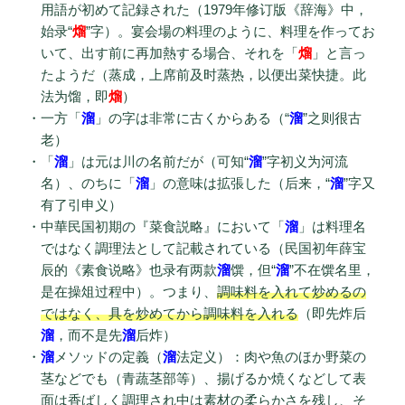
用語が初めて記録された（1979年修订版《辞海》中，
始录“
熘
”字）。宴会場の料理のように、料理を作ってお
いて、出す前に再加熱する場合、それを「
熘
」と言っ
たようだ（蒸成，上席前及时蒸热，以便出菜快捷。此
法为馏，即
熘
）
一方「
溜
」の字は非常に古くからある（“
溜
”之则很古
老）
「
溜
」は元は川の名前だが（可知“
溜
”字初义为河流
名）、のちに「
溜
」の意味は拡張した（后来，“
溜
”字又
有了引申义）
中華民国初期の『菜食説略』において「
溜
」は料理名
ではなく調理法として記載されている（民国初年薛宝
辰的《素食说略》也录有两款
溜
馔，但“
溜
”不在馔名里，
是在操俎过程中）。つまり、
調味料を入れて炒めるの
ではなく、具を炒めてから調味料を入れる
（即先炸后
溜
，而不是先
溜
后炸）
溜
メソッドの定義（
溜
法定义）：肉や魚のほか野菜の
茎などでも（青蔬茎部等）、揚げるか焼くなどして表
面は香ばしく調理され中は素材の柔らかさを残し、そ