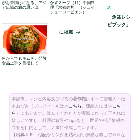
がお茶請けになる、アジ
かずスープ（11）中国料
ゲ
ア広域の旅の思い出
理「水煮肉片」（シュイ
次
次
ジューローピエン）
の
ー
「魚醤レシ
投
シ
ピブック」
稿
に掲載
ョ
ン
何からでもキムチ。発酵
食品上手を目指して
本記事、レシピ内容及び写真の
著作権
はすべて管理人：松
本あづさ（プロフィールは≫
こちら
、連絡方法は≫
こち
ら
）にあります。読んでくれた方が実際に作って下されば
嬉しいですし、料理の背景やTipsなど、世界の料理情報の
共有を目的として、大事に作成しています。
【
出典ＵＲＬ付記
や
リンクを貼れば
小規模な範囲でＯＫな