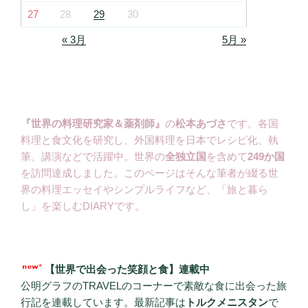
27
28
29
30
« 3月
5月 »
『世界の料理研究家＆薬剤師』
の
松本あづさ
です。各国
料理と食文化を研究し、外国料理を日本でレシピ化、執
筆、講演などで活躍中。世界の
全独立国
を含めて
249か国
を訪問達成しました。このページはそんな筆者が綴る世
界の料理エッセイやシンプルライフなど、「旅と暮ら
し」を楽しむDIARYです。
【世界で出会った笑顔と食】連載中
公明グラフのTRAVELのコーナーで素敵な食に出会った旅
行記を連載しています。最新記事は
トルクメニスタン
で