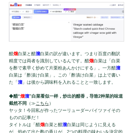
醋
熘
白菜と醋
溜
白菜の訳が違います。つまり百度の翻訳
精度では両者を識別しているんです。醋
熘
白菜は「白菜
を酢で素早く炒めて片栗粉あんかけにする」。一方醋
溜
白菜は「酢漬け白菜」。この「酢漬け白菜」は上で書い
た「
溜
」は後から調味料を入れることと一致します。
◆
醋“
熘
溜
”白菜看似一样，炒出的醋香，导致2种菜的味道
截然不同
（≫
こちら
）
ヤッタ！今回私が作ったツーリューダーバイツァイその
ものの記事だ！
タイトルは「醋
熘
白菜と醋
溜
白菜は同じように見える
が、炒めて出た酢の香りが、2つの料理の味わいを決定的