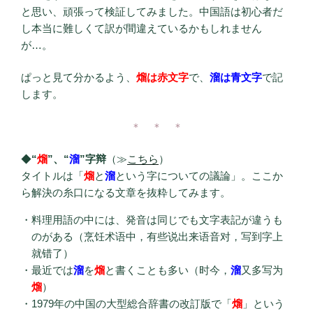
と思い、頑張って検証してみました。中国語は初心者だ
し本当に難しくて訳が間違えているかもしれません
が…。
ぱっと見て分かるよう、
熘は赤文字
で、
溜は青文字
で記
します。
＊ ＊ ＊
◆
“
熘
”、“
溜
”字辩
（≫
こちら
）
タイトルは「
熘
と
溜
という字についての議論」。ここか
ら解決の糸口になる文章を抜粋してみます。
料理用語の中には、発音は同じでも文字表記が違うも
のがある（烹饪术语中，有些说出来语音对，写到字上
就错了）
最近では
溜
を
熘
と書くことも多い（时今，
溜
又多写为
熘
）
1979年の中国の大型総合辞書の改訂版で「
熘
」という