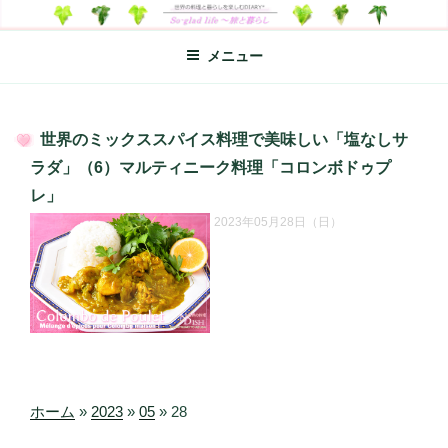
コ
SO-GLAD LIFE～旅と暮らし
世界の料理のエッセイやレシピ、シンプルライフ、楽しい暮らしなどを
ン
綴る、世界248か国を旅した松本あづさのDIARYです
メニュー
テ
ン
ツ
へ
世界のミックススパイス料理で美味しい「塩なしサ
ス
投
ラダ」（6）マルティニーク料理「コロンボドゥプ
キ
稿
レ」
日:
ッ
2023年05月28日（日）
プ
ホーム
»
2023
»
05
»
28