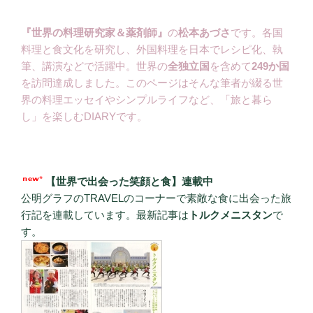
『世界の料理研究家＆薬剤師』
の
松本あづさ
です。各国
料理と食文化を研究し、外国料理を日本でレシピ化、執
筆、講演などで活躍中。世界の
全独立国
を含めて
249か国
を訪問達成しました。このページはそんな筆者が綴る世
界の料理エッセイやシンプルライフなど、「旅と暮ら
し」を楽しむDIARYです。
【世界で出会った笑顔と食】連載中
公明グラフのTRAVELのコーナーで素敵な食に出会った旅
行記を連載しています。最新記事は
トルクメニスタン
で
す。