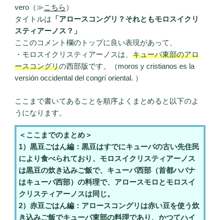
vero（≫
こちら
）
タイトルは
「アロースコングリ？それともモロスイクリ
スティアーノス？」
ここのコメント欄のトップに良い表現があって、
・モロスイクリスティアーノスは、
キューバ東部のアロ
ースコングリ
の西部版です。（moros y cristianos es la
versión occidental del congrí oriental. ）
ここまで書いてあることを順序よくまとめると以下のよ
うになります。
＜ここまでのまとめ＞
1）黒豆ごはん編：黒豆はすでにキューバの古い先住民
により食べられており、モロスイクリスティアーノス
は黒豆の炊き込みご飯で、キューバ西部（首都ハバナ
はキューバ西部）の料理で、アロースモロとモロスイ
クリスティアーノスは同じ。
2）赤豆ごはん編：アロースコングリは赤い豆を使う炊
き込みご飯でキューバ東部の料理であり、かつてハイ