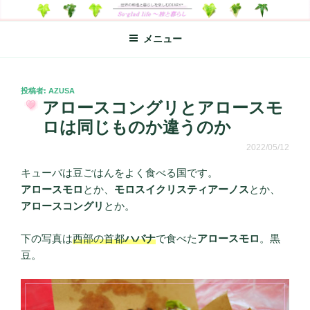
コ
SO-GLAD LIFE～旅と暮らし
世界の料理のエッセイやレシピ、シンプルライフ、楽しい暮らしなどを
ン
綴る、世界248か国を旅した松本あづさのDIARYです
メニュー
テ
ン
ツ
へ
投
投稿者:
AZUSA
稿
アロースコングリとアロースモ
ス
日:
キ
ロは同じものか違うのか
ッ
2022/05/12
プ
キューバは豆ごはんをよく食べる国です。
アロースモロ
とか、
モロスイクリスティアーノス
とか、
アロースコングリ
とか。
下の写真は
西部の首都
ハバナ
で食べた
アロースモロ
。黒
豆。