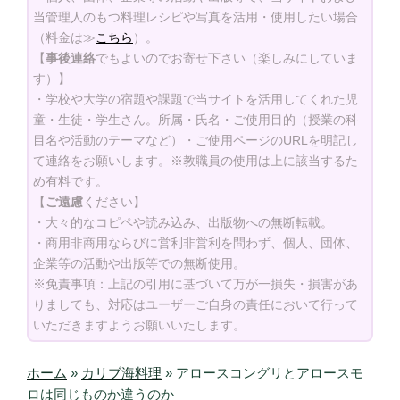
当管理人のもつ料理レシピや写真を活用・使用したい場合
（料金は≫
こちら
）。
【
事後連絡
でもよいのでお寄せ下さい（楽しみにしていま
す）】
・学校や大学の宿題や課題で当サイトを活用してくれた児
童・生徒・学生さん。所属・氏名・ご使用目的（授業の科
目名や活動のテーマなど）・ご使用ページのURLを明記し
て連絡をお願いします。※教職員の使用は上に該当するた
め有料です。
【
ご遠慮
ください】
・大々的なコピペや読み込み、出版物への無断転載。
・商用非商用ならびに営利非営利を問わず、個人、団体、
企業等の活動や出版等での無断使用。
※免責事項：上記の引用に基づいて万が一損失・損害があ
りましても、対応はユーザーご自身の責任において行って
いただきますようお願いいたします。
ホーム
»
カリブ海料理
»
アロースコングリとアロースモ
ロは同じものか違うのか