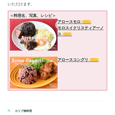
いただけます。
＜料理名、写真、レシピ＞
アロースモロ
モロスイクリスティアーノ
ス
アロースコングリ
カ
カリブ海料理