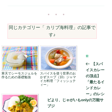
テ
ゴ
リ
ー
＊ ＊ ＊
同じカテゴリー「
カリブ海料理
」の記事で
す♪
投
前
前
稿
の
【スパ
ナ
投
イスカレー
ビ
寒天でシーモスジェルを
スパイスを使う世界のお
稿
の頂点】
作るための基礎勉強
かずスープ（10）ジャマ
ゲ
イカ料理「フィッシュテ
「最たるイ
ィー」
ー
ンドカレ
ー」のレシ
シ
ピより、じゃがいもonlyの万能サ
ョ
ブジ
ン