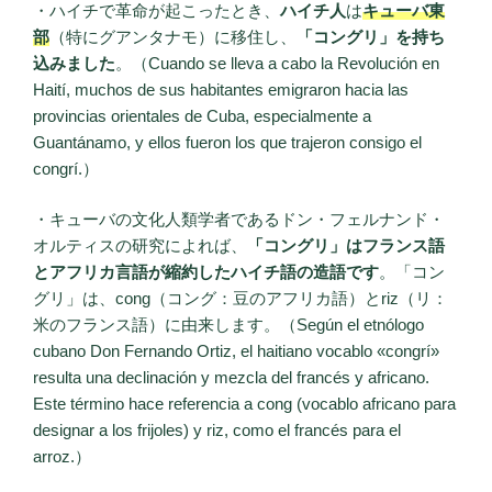
・ハイチで革命が起こったとき、
ハイチ人
は
キューバ東
部
（特にグアンタナモ）に移住し、
「コングリ」を持ち
込みました
。（Cuando se lleva a cabo la Revolución en
Haití, muchos de sus habitantes emigraron hacia las
provincias orientales de Cuba, especialmente a
Guantánamo, y ellos fueron los que trajeron consigo el
congrí.）
・キューバの文化人類学者であるドン・フェルナンド・
オルティスの研究によれば、
「コングリ」はフランス語
とアフリカ言語が縮約したハイチ語の造語です
。「コン
グリ」は、cong（コング：豆のアフリカ語）とriz（リ：
米のフランス語）に由来します。（Según el etnólogo
cubano Don Fernando Ortiz, el haitiano vocablo «congrí»
resulta una declinación y mezcla del francés y africano.
Este término hace referencia a cong (vocablo africano para
designar a los frijoles) y riz, como el francés para el
arroz.）