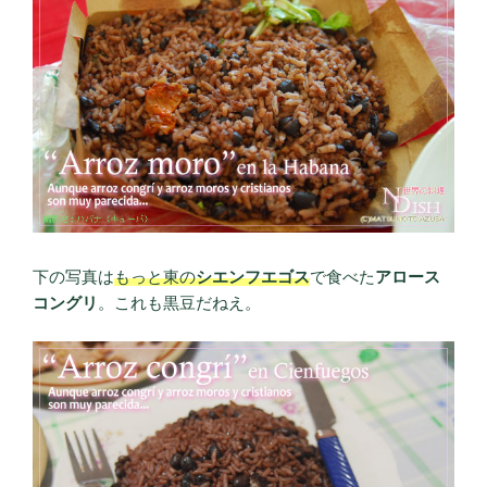
下の写真は
もっと東の
シエンフエゴス
で食べた
アロース
コングリ
。これも黒豆だねえ。