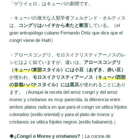
「ゲリイェロ」はキューバの新聞です。
・キューバの偉大な人類学者フェルナンド・オルティス
は、
コングリはハイチから来たと断言
している。（el
gran antropólogo cubano Fernando Ortiz que dice que el
congrí viene de Haití）
・アロースコングリ、モロスイクリスティアーノスのレ
シピはよく似ていますが、違いは、
アロースコングリ
（
キューバ東部
スタイル）には小豆（あずき、赤い豆）
が使われ、
モロスイクリスティアーノス（
キューバ西部
の首都ハバナ
スタイル）には黒豆
が使われることにあり
ます。（Aunque la receta del arroz congrí y del arroz
moros y cristianos es muy parecida, la diferencia entre
ambos platos radica en que para el congrí se utiliza frijoles
colorados (estilo oriental) y para el plato de moros y
cristianos se utiliza frijoles negros (estilo habanero).）
◆
¿Congrí o Moros y cristianos?
｜La cocina de