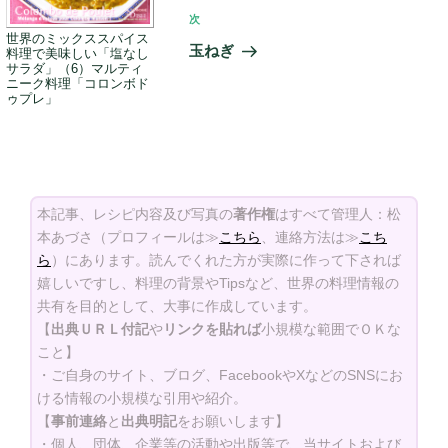
次
次
世界のミックススパイス
の
玉ねぎ
料理で美味しい「塩なし
投
サラダ」（6）マルティ
ニーク料理「コロンボド
稿
ゥプレ」
本記事、レシピ内容及び写真の
著作権
はすべて管理人：松
本あづさ（プロフィールは≫
こちら
、連絡方法は≫
こち
ら
）にあります。読んでくれた方が実際に作って下されば
嬉しいですし、料理の背景やTipsなど、世界の料理情報の
共有を目的として、大事に作成しています。
【
出典ＵＲＬ付記
や
リンクを貼れば
小規模な範囲でＯＫな
こと】
・ご自身のサイト、ブログ、FacebookやXなどのSNSにお
ける情報の小規模な引用や紹介。
【
事前連絡
と
出典明記
をお願いします】
・個人、団体、企業等の活動や出版等で、当サイトおよび