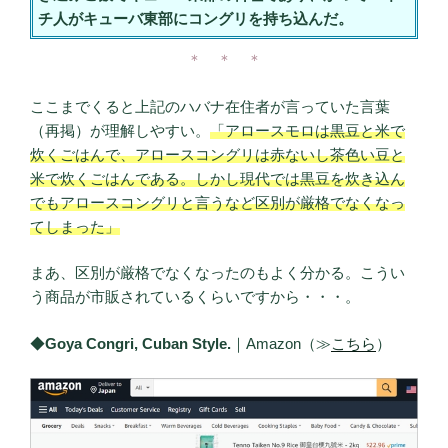
チ人がキューバ東部にコングリを持ち込んだ。
＊ ＊ ＊
ここまでくると上記のハバナ在住者が言っていた言葉
（再掲）が理解しやすい。
「アロースモロは黒豆と米で
炊くごはんで、アロースコングリは赤ないし茶色い豆と
米で炊くごはんである。しかし現代では黒豆を炊き込ん
でもアロースコングリと言うなど区別が厳格でなくなっ
てしまった」
まあ、区別が厳格でなくなったのもよく分かる。こうい
う商品が市販されているくらいですから・・・。
◆
Goya Congri, Cuban Style.
｜Amazon（≫
こちら
）