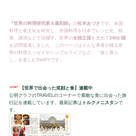
『世界の料理研究家＆薬剤師』
の
松本あづさ
です。各国
料理と食文化を研究し、外国料理を日本でレシピ化、執
筆、講演などで活躍中。世界の
全独立国
を含めて
249か国
を訪問達成しました。このページはそんな筆者が綴る世
界の料理エッセイやシンプルライフなど、「旅と暮ら
し」を楽しむDIARYです。
【世界で出会った笑顔と食】連載中
公明グラフのTRAVELのコーナーで素敵な食に出会った旅
行記を連載しています。最新記事は
トルクメニスタン
で
す。