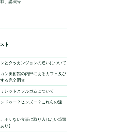
掲載、講演等
スト
キンとタッカンジョンの違いについて
チカン美術館の内部にあるカフェ及び
関する完全調査
】ミレットとソルガムについて
ヒンドゥー？ヒンズー？これらの違
サ。ボケない食事に取り入れたい筆頭
ピあり】