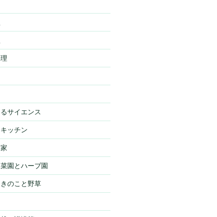
理
理
料理
わるサイエンス
・キッチン
・家
・菜園とハーブ園
・きのこと野草
物