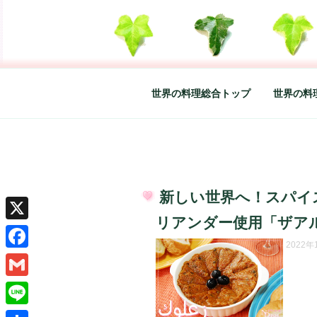
コ
ン
テ
SO-GLAD 
世界の料理のエッセイやレシピ、
ン
ツ
へ
世界の料理総合トップ
世界の料
ス
キ
ッ
プ
新しい世界へ！スパイ
投
リアンダー使用「ザア
稿
X
日:
2022
Facebook
Gmail
Line