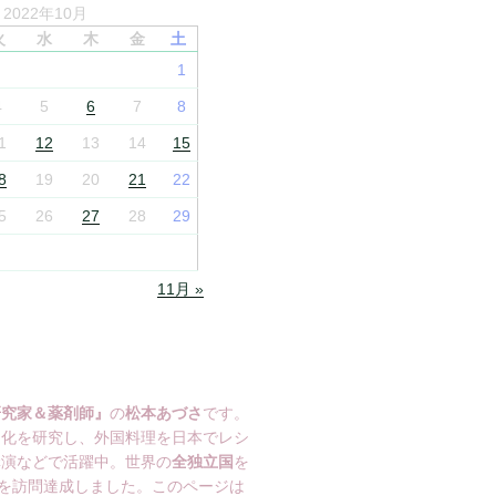
2022年10月
火
水
木
金
土
1
4
5
6
7
8
1
12
13
14
15
8
19
20
21
22
5
26
27
28
29
11月 »
研究家＆薬剤師』
の
松本あづさ
です。
文化を研究し、外国料理を日本でレシ
講演などで活躍中。世界の
全独立国
を
を訪問達成しました。このページは