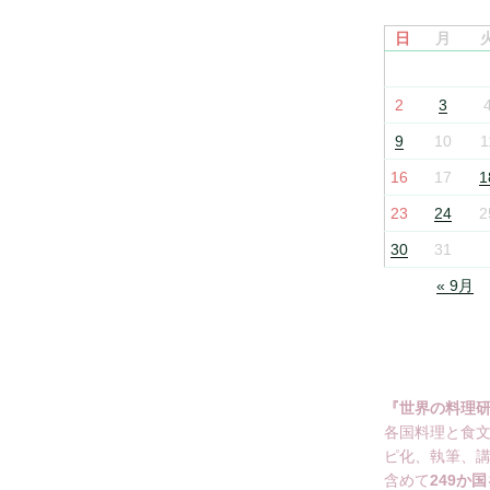
日
月
2
3
9
10
1
16
17
1
23
24
2
30
31
« 9月
『世界の料理
各国料理と食
ピ化、執筆、
含めて
249か国