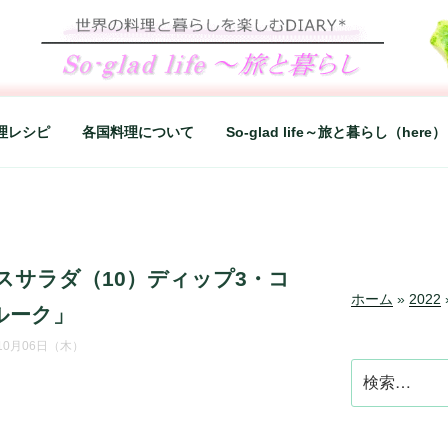
LIFE～旅と暮らし
シンプルライフ、楽しい暮らしなどを綴る、世界248か国を旅
理レシピ
各国料理について
So-glad life～旅と暮らし（here）
スサラダ（10）ディップ3・コ
ホーム
»
2022
ルーク」
年10月06日（木）
検
索: