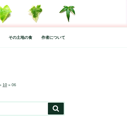
した松本あづさのDIARYです
その土地の食
作者について
»
10
»
06
検
索