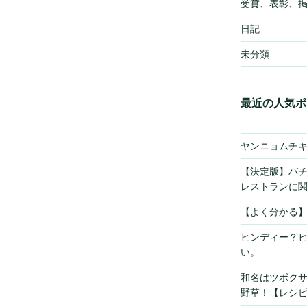
受賞、表彰、
日記
未分類
最近の人気ポ
ヤンニョムチ
【決定版】バ
レストランに
【よく分かる
ヒンディー？
い。
和名はツボク
野草！【レシ