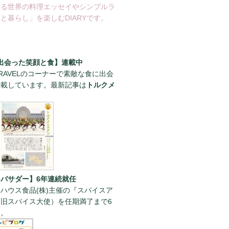
綴る世界の料理エッセイやシンプルラ
と暮らし」を楽しむDIARYです。
出会った笑顔と食】連載中
RAVELのコーナーで素敵な食に出会
連載しています。最新記事は
トルクメ
。
バサダー】6年連続就任
ハウス食品(株)主催の『スパイスア
旧スパイス大使）を任期満了まで6
た。