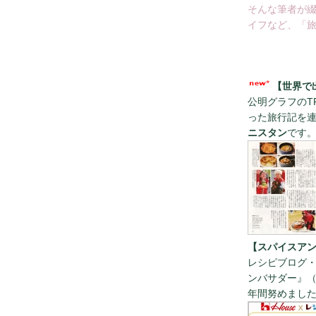
そんな筆者が
イフなど、「旅
【世界で
公明グラフのT
った旅行記を
ニスタン
です
【スパイスアン
レシピブログ・
ンバサダー』（
年間努めまし